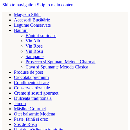
Skip to navigation
Skip to main content
Magazin Sibiu
Accesorii Bucătărie
Legume Conservate
Bauturi
Băuturi spirtoase
Vin Alb
Vin Rose
Vin Roșu
Sampanie
Prosecco si Spumant Metoda Charmat
Cava si Spumante Metoda Clasica
Produse de post
Ciocolată premium
Condimente si sare
Conserve artizanale
Creme și sosuri gourmet
Dulceață tradițională
Jamon
Măsline Gourmet
Oțet balsamic Modena
Paste, făină si orez
Sos de Roșii
Ulei de măsline extravirgin