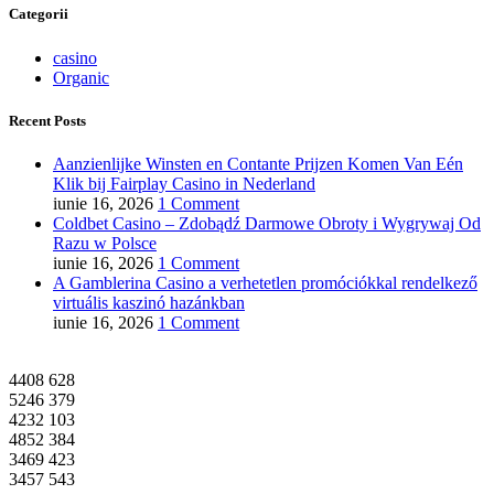
Categorii
casino
Organic
Recent Posts
Aanzienlijke Winsten en Contante Prijzen Komen Van Eén
Klik bij Fairplay Casino in Nederland
iunie 16, 2026
1 Comment
Coldbet Casino – Zdobądź Darmowe Obroty i Wygrywaj Od
Razu w Polsce
iunie 16, 2026
1 Comment
A Gamblerina Casino a verhetetlen promóciókkal rendelkező
virtuális kaszinó hazánkban
iunie 16, 2026
1 Comment
4408
628
5246
379
4232
103
4852
384
3469
423
3457
543