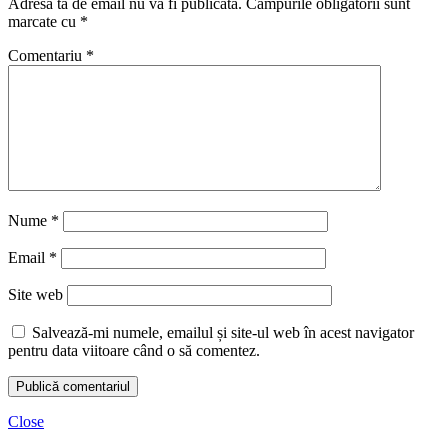
Adresa ta de email nu va fi publicată.
Câmpurile obligatorii sunt
marcate cu
*
Comentariu
*
Nume
*
Email
*
Site web
Salvează-mi numele, emailul și site-ul web în acest navigator
pentru data viitoare când o să comentez.
Close