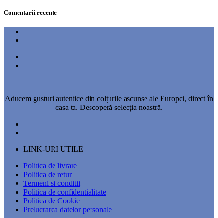
Comentarii recente
Aducem gusturi autentice din colțurile ascunse ale Europei, direct în
casa ta. Descoperă selecția noastră.
LINK-URI UTILE
Politica de livrare
Politica de retur
Termeni si conditii
Politica de confidentialitate
Politica de Cookie
Prelucrarea datelor personale