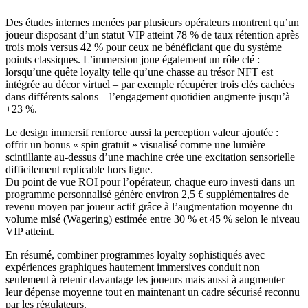
Des études internes menées par plusieurs opérateurs montrent qu’un
joueur disposant d’un statut VIP atteint 78 % de taux rétention après
trois mois versus 42 % pour ceux ne bénéficiant que du système
points classiques. L’immersion joue également un rôle clé :
lorsqu’une quête loyalty telle qu’une chasse au trésor NFT est
intégrée au décor virtuel – par exemple récupérer trois clés cachées
dans différents salons – l’engagement quotidien augmente jusqu’à
+23 %.
Le design immersif renforce aussi la perception valeur ajoutée :
offrir un bonus « spin gratuit » visualisé comme une lumière
scintillante au-dessus d’une machine crée une excitation sensorielle
difficilement replicable hors ligne.
Du point de vue ROI pour l’opérateur, chaque euro investi dans un
programme personnalisé génère environ 2,5 € supplémentaires de
revenu moyen par joueur actif grâce à l’augmentation moyenne du
volume misé (Wagering) estimée entre 30 % et 45 % selon le niveau
VIP atteint.
En résumé, combiner programmes loyalty sophistiqués avec
expériences graphiques hautement immersives conduit non
seulement à retenir davantage les joueurs mais aussi à augmenter
leur dépense moyenne tout en maintenant un cadre sécurisé reconnu
par les régulateurs.