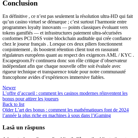
Conclusion
En définitive , ce n’est pas seulement la résolution ultra‑HD qui fait
qu’un casino virtuel se démarque ; c’est surtout l’harmonie entre
programmes loyalty innovants — points classiques évoluant vers
tokens gamifiés — et infrastructures paiement ultra‑sécurisées
conformes PCI DSS voire blockchain auditable qui crée confiance
chez le joueur français . Lorsque ces deux piliers fonctionnent
conjointement , ils boostent rétention client tout en rassurant
régulateurs européens quant au respect des exigences AML / KYC .
Escapegroom.Fr continuera donc son rôle critique d’observateur
indépendant afin que chaque nouvelle offre soit évaluée avec
rigueur technique et transparence totale pour notre communauté
francophone avides d’expériences immersive fiables.​
Newer
L’offre d’accueil : comment les casinos modernes réinventent les
bonus pour attirer les joueurs
Back to list
Older
L’art des bonus : comment les mathématiques font de 2024
l’année la plus riche en machines à sous dans l’iGaming
Lasă un răspuns