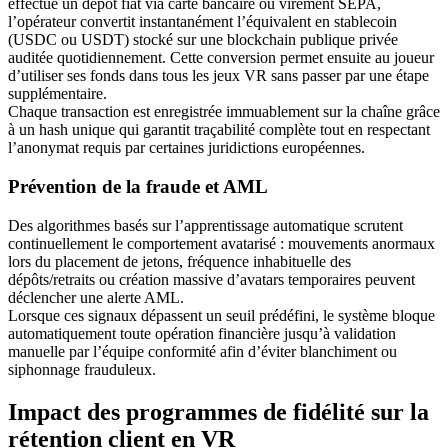
effectue un dépôt fiat via carte bancaire ou virement SEPA,
l’opérateur convertit instantanément l’équivalent en stablecoin
(USDC ou USDT) stocké sur une blockchain publique privée
auditée quotidiennement. Cette conversion permet ensuite au joueur
d’utiliser ses fonds dans tous les jeux VR sans passer par une étape
supplémentaire.
Chaque transaction est enregistrée immuablement sur la chaîne grâce
à un hash unique qui garantit traçabilité complète tout en respectant
l’anonymat requis par certaines juridictions européennes.
Prévention de la fraude et AML
Des algorithmes basés sur l’apprentissage automatique scrutent
continuellement le comportement avatarisé : mouvements anormaux
lors du placement de jetons, fréquence inhabituelle des
dépôts/retraits ou création massive d’avatars temporaires peuvent
déclencher une alerte AML.
Lorsque ces signaux dépassent un seuil prédéfini, le système bloque
automatiquement toute opération financière jusqu’à validation
manuelle par l’équipe conformité afin d’éviter blanchiment ou
siphonnage frauduleux.
Impact des programmes de fidélité sur la
rétention client en VR