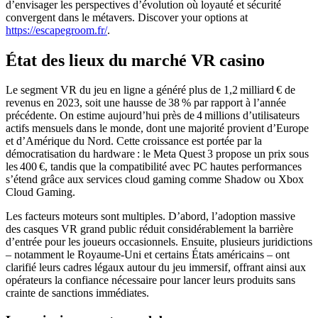
d’envisager les perspectives d’évolution où loyauté et sécurité
convergent dans le métavers. Discover your options at
https://escapegroom.fr/
.
État des lieux du marché VR casino
Le segment VR du jeu en ligne a généré plus de 1,2 milliard € de
revenus en 2023, soit une hausse de 38 % par rapport à l’année
précédente. On estime aujourd’hui près de 4 millions d’utilisateurs
actifs mensuels dans le monde, dont une majorité provient d’Europe
et d’Amérique du Nord. Cette croissance est portée par la
démocratisation du hardware : le Meta Quest 3 propose un prix sous
les 400 €, tandis que la compatibilité avec PC hautes performances
s’étend grâce aux services cloud gaming comme Shadow ou Xbox
Cloud Gaming.
Les facteurs moteurs sont multiples. D’abord, l’adoption massive
des casques VR grand public réduit considérablement la barrière
d’entrée pour les joueurs occasionnels. Ensuite, plusieurs juridictions
– notamment le Royaume‑Uni et certains États américains – ont
clarifié leurs cadres légaux autour du jeu immersif, offrant ainsi aux
opérateurs la confiance nécessaire pour lancer leurs produits sans
crainte de sanctions immédiates.