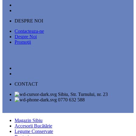
DESPRE NOI
Contacteaza-ne
Despre Noi
Promoţii
CONTACT
Sibiu, Str. Turnului, nr. 23
0770 632 588
Magazin Sibiu
Accesorii Bucătărie
Legume Conservate