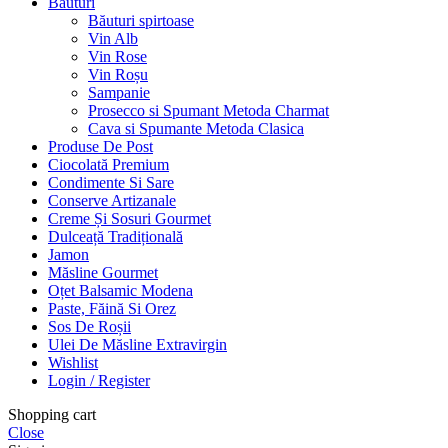
Bauturi
Băuturi spirtoase
Vin Alb
Vin Rose
Vin Roșu
Sampanie
Prosecco si Spumant Metoda Charmat
Cava si Spumante Metoda Clasica
Produse De Post
Ciocolată Premium
Condimente Si Sare
Conserve Artizanale
Creme Și Sosuri Gourmet
Dulceață Tradițională
Jamon
Măsline Gourmet
Oțet Balsamic Modena
Paste, Făină Si Orez
Sos De Roșii
Ulei De Măsline Extravirgin
Wishlist
Login / Register
Shopping cart
Close