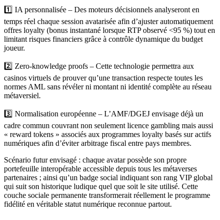
1️⃣ IA personnalisée – Des moteurs décisionnels analyseront en
temps réel chaque session avatarisée afin d’ajuster automatiquement
offres loyalty (bonus instantané lorsque RTP observé <95 %) tout en
limitant risques financiers grâce à contrôle dynamique du budget
joueur.
2️⃣ Zero‑knowledge proofs – Cette technologie permettra aux
casinos virtuels de prouver qu’une transaction respecte toutes les
normes AML sans révéler ni montant ni identité complète au réseau
métaversiel.
3️⃣ Normalisation européenne – L’AMF/DGEJ envisage déjà un
cadre commun couvrant non seulement licence gambling mais aussi
« reward tokens » associés aux programmes loyalty basés sur actifs
numériques afin d’éviter arbitrage fiscal entre pays membres.
Scénario futur envisagé : chaque avatar possède son propre
portefeuille interopérable accessible depuis tous les métaverses
partenaires ; ainsi qu’un badge social indiquant son rang VIP global
qui suit son historique ludique quel que soit le site utilisé. Cette
couche sociale permanente transformerait réellement le programme
fidélité en véritable statut numérique reconnue partout.