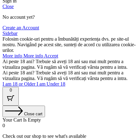
Sign in
Close
No account yet?
Create an Account
Sidebar
Folosim cookie-uri pentru a îmbunătăți experiența dvs. pe site-ul
nostru. Navigând pe acest site, sunteți de acord cu utilizarea cookie-
urilor.
More info
More info
Accept
Ai peste 18 ani? Trebuie să aveți 18 ani sau mai mult pentru a
vizualiza pagina. Vă rugăm să vă verificați vârsta pentru a intra.
Ai peste 18 ani? Trebuie să aveți 18 ani sau mai mult pentru a
vizualiza pagina. Vă rugăm să vă verificați vârsta pentru a intra.
I am 18 or Older
I am Under 18
0
Close cart
Your Cart Is Empty
0
Check out our shop to see what's available