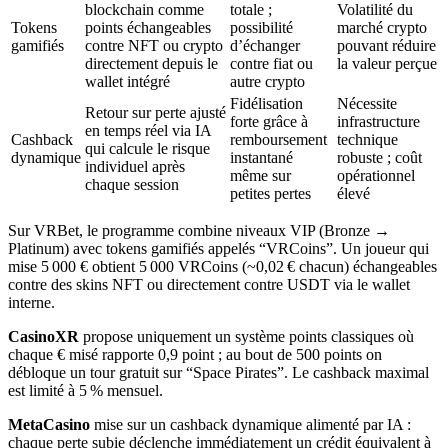
blockchain comme
totale ;
Volatilité du
Tokens
points échangeables
possibilité
marché crypto
gamifiés
contre NFT ou crypto
d’échanger
pouvant réduire
directement depuis le
contre fiat ou
la valeur perçue
wallet intégré
autre crypto
Fidélisation
Nécessite
Retour sur perte ajusté
forte grâce à
infrastructure
en temps réel via IA
Cashback
remboursement
technique
qui calcule le risque
dynamique
instantané
robuste ; coût
individuel après
même sur
opérationnel
chaque session
petites pertes
élevé
Sur VRBet, le programme combine niveaux VIP (Bronze →
Platinum) avec tokens gamifiés appelés “VRCoins”. Un joueur qui
mise 5 000 € obtient 5 000 VRCoins (~0,02 € chacun) échangeables
contre des skins NFT ou directement contre USDT via le wallet
interne.
CasinoXR
propose uniquement un système points classiques où
chaque € misé rapporte 0,9 point ; au bout de 500 points on
débloque un tour gratuit sur “Space Pirates”. Le cashback maximal
est limité à 5 % mensuel.
MetaCasino
mise sur un cashback dynamique alimenté par IA :
chaque perte subie déclenche immédiatement un crédit équivalent à