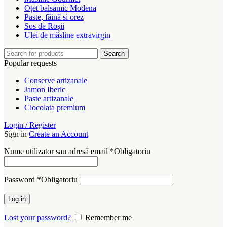
Oțet balsamic Modena
Paste, făină si orez
Sos de Roșii
Ulei de măsline extravirgin
Search
Popular requests
Conserve artizanale
Jamon Iberic
Paste artizanale
Ciocolata premium
Login / Register
Sign in
Create an Account
Nume utilizator sau adresă email
*
Obligatoriu
Password
*
Obligatoriu
Log in
Lost your password?
Remember me