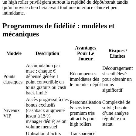
un high roller privilégiera surtout la rapidité du dépôt/retrait tandis
qu’un novice cherchera avant tout une interface claire et peu
intimidante.
Programmes de fidélité : modèles et
mécaniques
Avantages
Risques /
Modèle
Description
Pour Le
Limites
Joueur
Accumulation par
Découragement
mise ; chaque €
Récompenses
si seuil élevé
Points
dépensé génère 1
immédiates dès
pour obtenir un
classiques
point convertible en
le premier dépôt
bonus
tours gratuits ou cash
significatif
back limité
Accès progressif à des
Personnalisation
Complexité de
bonus exclusifs
& services
suivi ; besoin
Niveaux
(cashback augmenté
premium très
d’une analyse
VIP
jusqu’à 15 %,
attractifs pour
régulière du
manager dédié) selon
high rollers
statut
volume mensuel
Utilisation d’actifs
Transparence