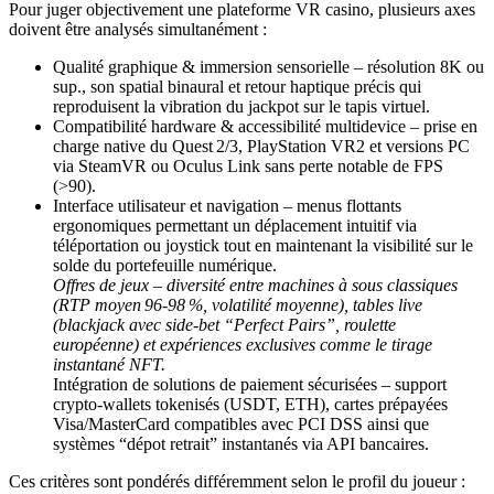
Pour juger objectivement une plateforme VR casino, plusieurs axes
doivent être analysés simultanément :
Qualité graphique & immersion sensorielle – résolution 8K ou
sup., son spatial binaural et retour haptique précis qui
reproduisent la vibration du jackpot sur le tapis virtuel.
Compatibilité hardware & accessibilité multidevice – prise en
charge native du Quest 2/3, PlayStation VR2 et versions PC
via SteamVR ou Oculus Link sans perte notable de FPS
(>90).
Interface utilisateur et navigation – menus flottants
ergonomiques permettant un déplacement intuitif via
téléportation ou joystick tout en maintenant la visibilité sur le
solde du portefeuille numérique.
Offres de jeux – diversité entre machines à sous classiques
(RTP moyen 96‑98 %, volatilité moyenne), tables live
(blackjack avec side‑bet “Perfect Pairs”, roulette
européenne) et expériences exclusives comme le tirage
instantané NFT.
Intégration de solutions de paiement sécurisées – support
crypto‑wallets tokenisés (USDT, ETH), cartes prépayées
Visa/MasterCard compatibles avec PCI DSS ainsi que
systèmes “dépot retrait” instantanés via API bancaires.
Ces critères sont pondérés différemment selon le profil du joueur :