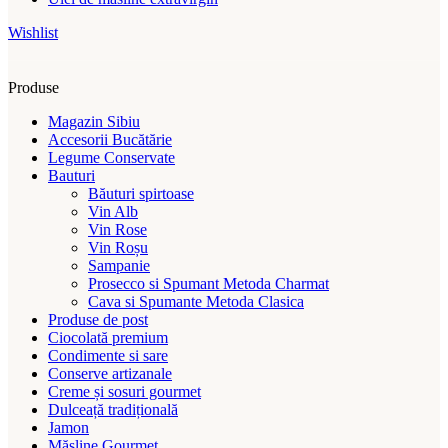
Wishlist
Produse
Magazin Sibiu
Accesorii Bucătărie
Legume Conservate
Bauturi
Băuturi spirtoase
Vin Alb
Vin Rose
Vin Roșu
Sampanie
Prosecco si Spumant Metoda Charmat
Cava si Spumante Metoda Clasica
Produse de post
Ciocolată premium
Condimente si sare
Conserve artizanale
Creme și sosuri gourmet
Dulceață tradițională
Jamon
Măsline Gourmet