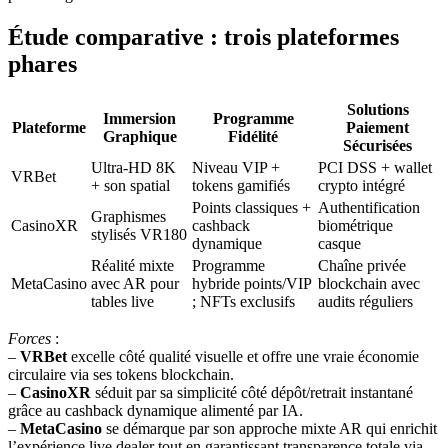
Étude comparative : trois plateformes
phares
Solutions
Immersion
Programme
Plateforme
Paiement
Graphique
Fidélité
Sécurisées
Ultra‑HD 8K
Niveau VIP +
PCI DSS + wallet
VRBet
+ son spatial
tokens gamifiés
crypto intégré
Points classiques +
Authentification
Graphismes
CasinoXR
cashback
biométrique
stylisés VR180
dynamique
casque
Réalité mixte
Programme
Chaîne privée
MetaCasino
avec AR pour
hybride points/VIP
blockchain avec
tables live
; NFTs exclusifs
audits réguliers
Forces
:
–
VRBet
excelle côté qualité visuelle et offre une vraie économie
circulaire via ses tokens blockchain.
–
CasinoXR
séduit par sa simplicité côté dépôt/retrait instantané
grâce au cashback dynamique alimenté par IA.
–
MetaCasino
se démarque par son approche mixte AR qui enrichit
l’expérience live dealer tout en garantissant transparence totale via