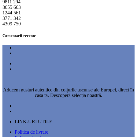
9811
294
8655
663
1244
561
3771
342
4309
750
Comentarii recente
Aducem gusturi autentice din colțurile ascunse ale Europei, direct în
casa ta. Descoperă selecția noastră.
LINK-URI UTILE
Politica de livrare