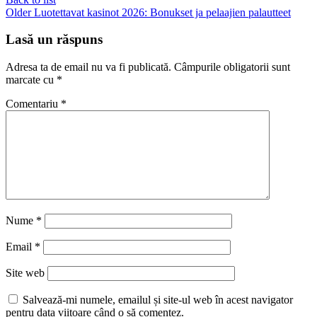
Older
Luotettavat kasinot 2026: Bonukset ja pelaajien palautteet
Lasă un răspuns
Adresa ta de email nu va fi publicată.
Câmpurile obligatorii sunt
marcate cu
*
Comentariu
*
Nume
*
Email
*
Site web
Salvează-mi numele, emailul și site-ul web în acest navigator
pentru data viitoare când o să comentez.