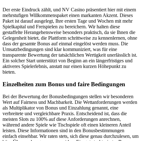
Der erste Eindruck zählt, und NV Casino präsentiert hier mit einem
mehrstufigen Willkommenspaket einen markanten Akzent. Dieses
Paket ist darauf ausgelegt, Ihre ersten Tage und Wochen mit mehr
Spielkapital und Freispielen zu bereichern. Wir halten diese
gestaffelte Herangehensweise besonders praktisch, da sie Ihnen die
Gelegenheit bietet, die Plattform schrittweise zu kennenlernen, ohne
dass der gesamte Bonus auf einmal eingelöst werden muss. Die
Umsatzbedingungen sind klar kommuniziert, was für eine
transparente Bewertung der tatsächlichen Wertigkeit unerlässlich ist.
Ein solcher Start unterstützt von Beginn an ein längerfristiges und
aktiveres Spielerlebnis, anstatt nur einen kurzen Höhepunkt zu
bieten.
Einzelheiten zum Bonus und faire Bedingungen
Bei der Bewertung der Bonusbedingungen stellen wir besonderen
Wert auf Fairness und Machbarkeit. Die Wettanforderungen werden
als Multiplikator von Bonus und Einzahlung genannt, eine
verbreitete und vergleichbare Praxis. Entscheidend ist, dass die
meisten Slots zu 100% auf diese Anforderungen anrechnen,
während andere Spiele wie Tischspiele oft einen kleineren Anteil
leisten. Diese Informationen sind in den Bonusbestimmungen
einfach einsehbar. Wir raten stets, sich diese genau durchzulesen, um