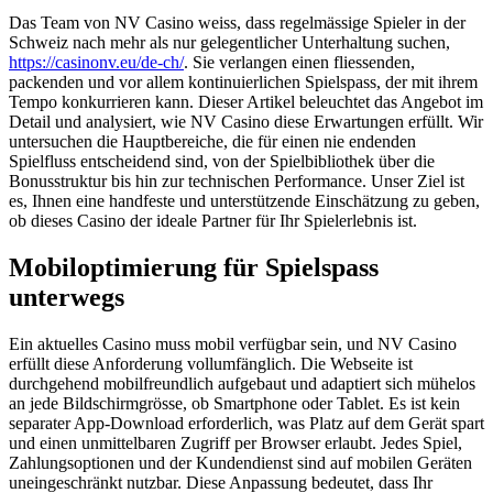
Das Team von NV Casino weiss, dass regelmässige Spieler in der
Schweiz nach mehr als nur gelegentlicher Unterhaltung suchen,
https://casinonv.eu/de-ch/
. Sie verlangen einen fliessenden,
packenden und vor allem kontinuierlichen Spielspass, der mit ihrem
Tempo konkurrieren kann. Dieser Artikel beleuchtet das Angebot im
Detail und analysiert, wie NV Casino diese Erwartungen erfüllt. Wir
untersuchen die Hauptbereiche, die für einen nie endenden
Spielfluss entscheidend sind, von der Spielbibliothek über die
Bonusstruktur bis hin zur technischen Performance. Unser Ziel ist
es, Ihnen eine handfeste und unterstützende Einschätzung zu geben,
ob dieses Casino der ideale Partner für Ihr Spielerlebnis ist.
Mobiloptimierung für Spielspass
unterwegs
Ein aktuelles Casino muss mobil verfügbar sein, und NV Casino
erfüllt diese Anforderung vollumfänglich. Die Webseite ist
durchgehend mobilfreundlich aufgebaut und adaptiert sich mühelos
an jede Bildschirmgrösse, ob Smartphone oder Tablet. Es ist kein
separater App-Download erforderlich, was Platz auf dem Gerät spart
und einen unmittelbaren Zugriff per Browser erlaubt. Jedes Spiel,
Zahlungsoptionen und der Kundendienst sind auf mobilen Geräten
uneingeschränkt nutzbar. Diese Anpassung bedeutet, dass Ihr