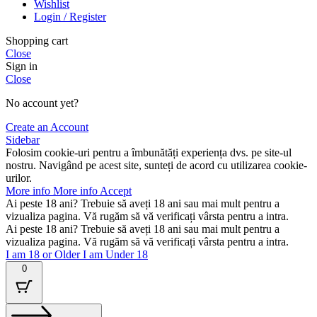
Wishlist
Login / Register
Shopping cart
Close
Sign in
Close
No account yet?
Create an Account
Sidebar
Folosim cookie-uri pentru a îmbunătăți experiența dvs. pe site-ul
nostru. Navigând pe acest site, sunteți de acord cu utilizarea cookie-
urilor.
More info
More info
Accept
Ai peste 18 ani? Trebuie să aveți 18 ani sau mai mult pentru a
vizualiza pagina. Vă rugăm să vă verificați vârsta pentru a intra.
Ai peste 18 ani? Trebuie să aveți 18 ani sau mai mult pentru a
vizualiza pagina. Vă rugăm să vă verificați vârsta pentru a intra.
I am 18 or Older
I am Under 18
0