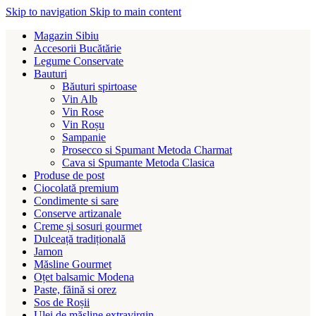
Skip to navigation
Skip to main content
Magazin Sibiu
Accesorii Bucătărie
Legume Conservate
Bauturi
Băuturi spirtoase
Vin Alb
Vin Rose
Vin Roșu
Sampanie
Prosecco si Spumant Metoda Charmat
Cava si Spumante Metoda Clasica
Produse de post
Ciocolată premium
Condimente si sare
Conserve artizanale
Creme și sosuri gourmet
Dulceață tradițională
Jamon
Măsline Gourmet
Oțet balsamic Modena
Paste, făină si orez
Sos de Roșii
Ulei de măsline extravirgin