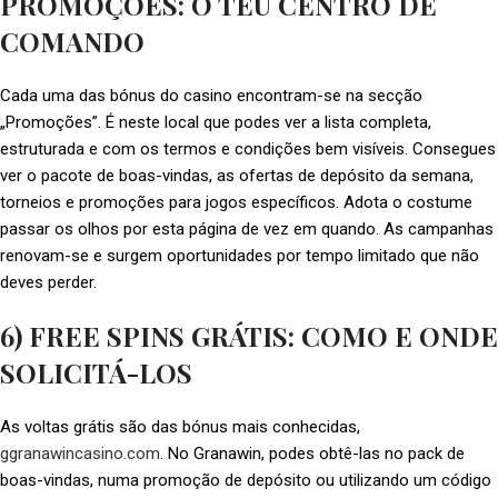
PROMOÇÕES: O TEU CENTRO DE
COMANDO
Cada uma das bónus do casino encontram-se na secção
„Promoções”. É neste local que podes ver a lista completa,
estruturada e com os termos e condições bem visíveis. Consegues
ver o pacote de boas-vindas, as ofertas de depósito da semana,
torneios e promoções para jogos específicos. Adota o costume
passar os olhos por esta página de vez em quando. As campanhas
renovam-se e surgem oportunidades por tempo limitado que não
deves perder.
6) FREE SPINS GRÁTIS: COMO E ONDE
SOLICITÁ-LOS
As voltas grátis são das bónus mais conhecidas,
ggranawincasino.com
. No Granawin, podes obtê-las no pack de
boas-vindas, numa promoção de depósito ou utilizando um código