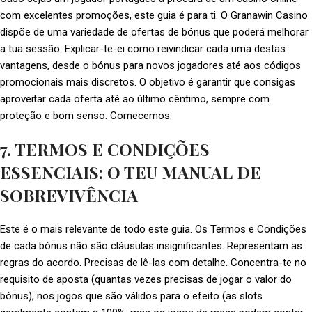
com excelentes promoções, este guia é para ti. O Granawin Casino
dispõe de uma variedade de ofertas de bónus que poderá melhorar
a tua sessão. Explicar-te-ei como reivindicar cada uma destas
vantagens, desde o bónus para novos jogadores até aos códigos
promocionais mais discretos. O objetivo é garantir que consigas
aproveitar cada oferta até ao último cêntimo, sempre com
proteção e bom senso. Comecemos.
7. TERMOS E CONDIÇÕES
ESSENCIAIS: O TEU MANUAL DE
SOBREVIVÊNCIA
Este é o mais relevante de todo este guia. Os Termos e Condições
de cada bónus não são cláusulas insignificantes. Representam as
regras do acordo. Precisas de lê-las com detalhe. Concentra-te no
requisito de aposta (quantas vezes precisas de jogar o valor do
bónus), nos jogos que são válidos para o efeito (as slots