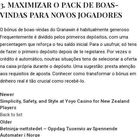
3. MAXIMIZAR O PACK DE BOAS-
VINDAS PARA NOVOS JOGADORES
O bónus de boas-vindas do Granawin é habitualmente generoso.
Frequentemente é dividido pelos primeiros depósitos, com uma
percentagem que reforça o teu saldo inicial. Para o usufruir, só tens
de fazer o primeiro depósito depois de te registares. Por vezes o
crédito é automático, noutras situações tens de selecionar a oferta
na caixa própria durante o depósito. Uma sugestão: presta atenção
aos requisitos de aposta. Conhecer como transformar o bónus em
dinheiro real é tão crucial como recebê-lo.
Newer
Simplicity, Safety, and Style at Yoyo Casino for New Zealand
Players
Back to list
Older
Betninja-nettstedet – Oppdag Tusenvis av Spennende
Automater i Norge