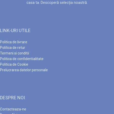
casa ta. Descoperă selecția noastră.
LINK-URI UTILE
Politica de livrare
Politica de retur
Termeni si conditii
Politica de confidentialitate
Politica de Cookie
Prelucrarea datelor personale
DESPRE NOI
Contacteaza-ne