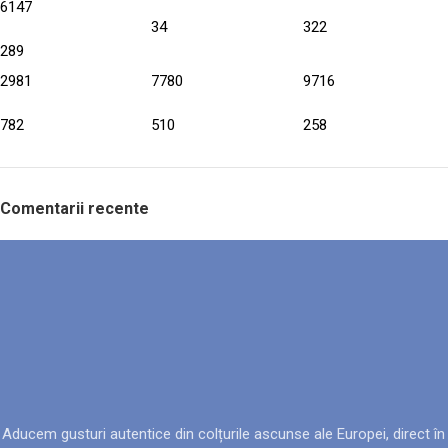
6147
34
322
289
2981
7780
9716
782
510
258
Comentarii recente
Aducem gusturi autentice din colțurile ascunse ale Europei, direct în