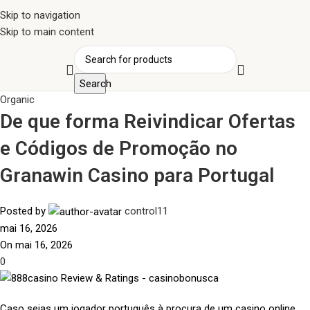
Skip to navigation
Skip to main content
Search
Organic
De que forma Reivindicar Ofertas
e Códigos de Promoção no
Granawin Casino para Portugal
Posted by
control11
mai 16, 2026
On mai 16, 2026
0
Caso sejas um jogador português à procura de um casino online