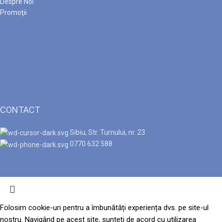
Despre Noi
Promoţii
CONTACT
Sibiu, Str. Turnului, nr. 23
0770 632 588
Folosim cookie-uri pentru a îmbunătăți experiența dvs. pe site-ul
nostru. Navigând pe acest site, sunteți de acord cu utilizarea