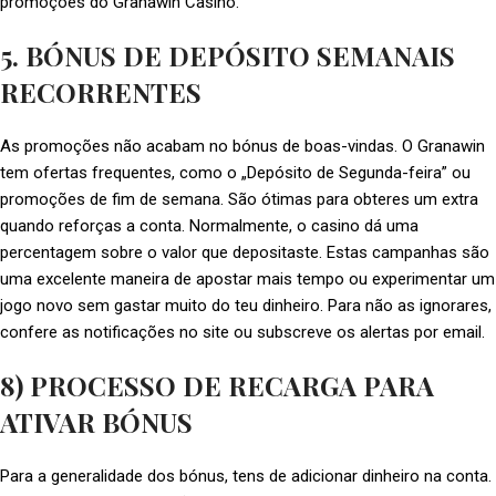
promoções do Granawin Casino.
5. BÓNUS DE DEPÓSITO SEMANAIS
RECORRENTES
As promoções não acabam no bónus de boas-vindas. O Granawin
tem ofertas frequentes, como o „Depósito de Segunda-feira” ou
promoções de fim de semana. São ótimas para obteres um extra
quando reforças a conta. Normalmente, o casino dá uma
percentagem sobre o valor que depositaste. Estas campanhas são
uma excelente maneira de apostar mais tempo ou experimentar um
jogo novo sem gastar muito do teu dinheiro. Para não as ignorares,
confere as notificações no site ou subscreve os alertas por email.
8) PROCESSO DE RECARGA PARA
ATIVAR BÓNUS
Para a generalidade dos bónus, tens de adicionar dinheiro na conta.