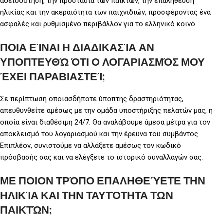
αδειοδότηση, την προστασία των παικτών, την επαλήθευση
ηλικίας και την ακεραιότητα των παιχνιδιών, προσφέροντας ένα
ασφαλές και ρυθμισμένο περιβάλλον για το ελληνικό κοινό.
ΠΟΙΑ ΕΊΝΑΙ Η ΔΙΑΔΙΚΑΣΊΑ ΑΝ
ΥΠΟΠΤΕΥΘΏ ΌΤΙ Ο ΛΟΓΑΡΙΑΣΜΌΣ ΜΟΥ
ΈΧΕΙ ΠΑΡΑΒΙΑΣΤΕΊ;
Σε περίπτωση οποιασδήποτε ύποπτης δραστηριότητας,
απευθυνθείτε αμέσως με την ομάδα υποστήριξης πελατών μας, η
οποία είναι διαθέσιμη 24/7. Θα αναλάβουμε άμεσα μέτρα για τον
αποκλεισμό του λογαριασμού και την έρευνα του συμβάντος.
Επιπλέον, συνιστούμε να αλλάξετε αμέσως τον κωδικό
πρόσβασής σας και να ελέγξετε το ιστορικό συναλλαγών σας.
ΜΕ ΠΟΙΟΝ ΤΡΌΠΟ ΕΠΑΛΗΘΕΎΕΤΕ ΤΗΝ
ΗΛΙΚΊΑ ΚΑΙ ΤΗΝ ΤΑΥΤΌΤΗΤΑ ΤΩΝ
ΠΑΙΚΤΏΝ;