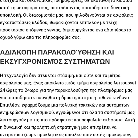
στοιχεία και οικονομικές πληροφορίες, σε ακατανόητο κώδικα
κατά τη μεταφορά τους, αποτρέποντας οποιαδήποτε δυνητική
υποκλοπή. Οι διακομιστές μας, που φιλοξενούνται σε ασφαλείς
εγκαταστάσεις κλάδου, θωρακίζονται επιπλέον με τείχη
προστασίας επόμενης γενιάς, δημιουργώντας ένα αδιαπέραστο
οχυρό γύρω από τις πληροφορίες σας.
ΑΔΙΆΚΟΠΗ ΠΑΡΑΚΟΛΟΎΘΗΣΗ ΚΑΙ
ΕΚΣΥΓΧΡΟΝΙΣΜΌΣ ΣΥΣΤΗΜΆΤΩΝ
Η τεχνολογία δεν στέκεται στάσιμη, και ούτε και τα μέτρα
ασφαλείας μας. Ένας αποκλειστικός τμήμα ασφαλείας λειτουργεί
24 ώρες το 24ωρο για την παρακολούθηση της πλατφόρμας μας
για οποιαδήποτε ασυνήθιστη δραστηριότητα ή πιθανό κίνδυνο.
Επιπλέον, εφαρμόζουμε μια πολιτική τακτικών και αυτόματων
ενημερώσεων λογισμικού, εγγυώμενοι ότι όλα τα συστήματά μας
λειτουργούν με τις πιο πρόσφατες και ασφαλείς εκδόσεις. Αυτή
η δυναμική και προληπτική στρατηγική μας επιτρέπει να
αντιμετωπίζουμε προκλητικές απειλές πριν αυτές προκύψουν,