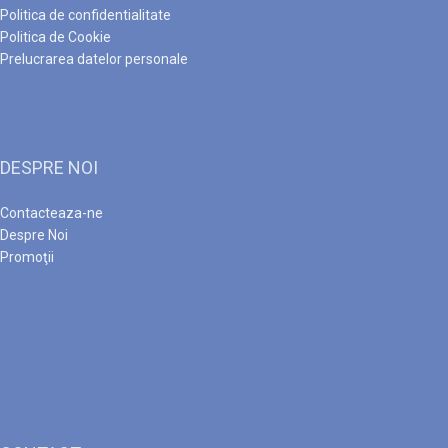
Politica de confidentialitate
Politica de Cookie
Prelucrarea datelor personale
DESPRE NOI
Contacteaza-ne
Despre Noi
Promoţii