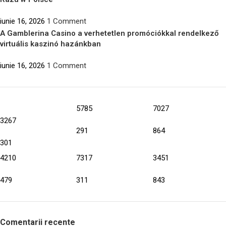
iunie 16, 2026
1 Comment
A Gamblerina Casino a verhetetlen promóciókkal rendelkező
virtuális kaszinó hazánkban
iunie 16, 2026
1 Comment
5785
7027
3267
291
864
301
4210
7317
3451
479
311
843
Comentarii recente