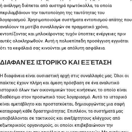
ή ανάληψη διέπεται από αυστηρά πρωτόκολλα, τα οποία
περιλαμβάνουν την ταυτοποίηση της ταυτότητας του
λογαριασμού. Χρησιμοποιούμε συστήματα εντοπισμού απάτης που
αναλύουν τα μοτίβα συναλλαγών σε πραγματικό χρόνο,
εντοπίζοντας και μπλοκάροντας τυχόν ύποπτες ενέργειες πριν
αυτές ολοκληρωθούν. Αυτή η πολυεπίπεδη προσέγγιση εγγυάται
ότι τα κεφάλαιά σας κινούνται με απόλυτη ασφάλεια.
ΔΙΑΦΑΝΈΣ ΙΣΤΟΡΙΚΌ ΚΑΙ ΕΞΈΤΑΣΗ
Η διαφάνεια είναι ουσιαστική αρχή στις συναλλαγές μας. Όλοι οι
παίκτες έχουν πλήρη και άμεση πρόσβαση σε ένα αναλυτικό
ιστορικό όλων των οικονομικών τους κινήσεων, το οποίο είναι
διαθέσιμο στον προσωπικό τους λογαριασμό. Αυτό το ιστορικό
είναι αμετάβλητο και προστατεύεται, δημιουργώντας μια σαφή
καταγραφή κάθε δραστηριότητας. Επιπλέον, τα συστήματά μας
υποβάλλονται σε τακτικούς και ανεξάρτητους ελέγχους από
εξωτερικούς οργανισμούς, οι οποίοι επιβεβαιώνουν την