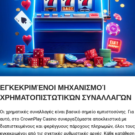
ΕΓΚΕΚΡΙΜΈΝΟΙ ΜΗΧΑΝΙΣΜΟΊ
ΧΡΗΜΑΤΟΠΙΣΤΩΤΙΚΏΝ ΣΥΝΑΛΛΑΓΏΝ
Οι χρηματικές συναλλαγές είναι βασικό σημείο εμπιστοσύνης. Για
αυτό, στο CrownPlay Casino συνεργαζόμαστε αποκλειστικά με
διαπιστευμένους και φερέγγυους πάροχους πληρωμών, όλοι τους
εγκεκριμένοι από τις σχετικές ρυθμιστικές αρχές. Κάθε κατάθεση