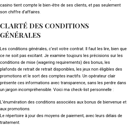
casino tient compte le bien-être de ses clients, et pas seulement
son chiffre d’affaires.
CLARTÉ DES CONDITIONS
GÉNÉRALES
Les conditions générales, c’est votre contrat. Il faut les lire, bien que
ce ne soit pas excitant. Je examine toujours les précisions sur les
conditions de mise (wagering requirements) des bonus, les
plafonds de retrait de retrait disponibles, les jeux non éligibles des
promotions et le sort des comptes inactifs. Un opérateur clair
présente ces informations avec transparence, sans les perdre dans
un jargon incompréhensible. Voici ma check-list personnelle :
L’énumération des conditions associées aux bonus de bienvenue et
aux promotions.
Le répertoire à jour des moyens de paiement, avec leurs délais de
traitement.