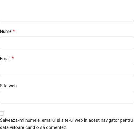
*
Nume
*
Email
Site web
Salvează-mi numele, emailul și site-ul web în acest navigator pentru
data viitoare când o să comentez.