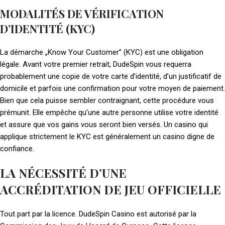
MODALITÉS DE VÉRIFICATION
D’IDENTITÉ (KYC)
La démarche „Know Your Customer” (KYC) est une obligation
légale. Avant votre premier retrait, DudeSpin vous requerra
probablement une copie de votre carte d’identité, d’un justificatif de
domicile et parfois une confirmation pour votre moyen de paiement.
Bien que cela puisse sembler contraignant, cette procédure vous
prémunit. Elle empêche qu’une autre personne utilise votre identité
et assure que vos gains vous seront bien versés. Un casino qui
applique strictement le KYC est généralement un casino digne de
confiance.
LA NÉCESSITÉ D’UNE
ACCRÉDITATION DE JEU OFFICIELLE
Tout part par la licence. DudeSpin Casino est autorisé par la