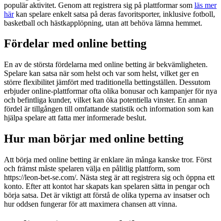
populär aktivitet. Genom att registrera sig på plattformar som
läs mer
här
kan spelare enkelt satsa på deras favoritsporter, inklusive fotboll,
basketball och hästkapplöpning, utan att behöva lämna hemmet.
Fördelar med online betting
En av de största fördelarna med online betting är bekvämligheten.
Spelare kan satsa när som helst och var som helst, vilket ger en
större flexibilitet jämfört med traditionella bettingställen. Dessutom
erbjuder online-plattformar ofta olika bonusar och kampanjer för nya
och befintliga kunder, vilket kan öka potentiella vinster. En annan
fördel är tillgången till omfattande statistik och information som kan
hjälpa spelare att fatta mer informerade beslut.
Hur man börjar med online betting
Att börja med online betting är enklare än många kanske tror. Först
och främst måste spelaren välja en pålitlig plattform, som
https://leon-bet-se.com/. Nästa steg är att registrera sig och öppna ett
konto. Efter att kontot har skapats kan spelaren sätta in pengar och
börja satsa. Det är viktigt att förstå de olika typerna av insatser och
hur oddsen fungerar för att maximera chansen att vinna.