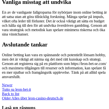
Vanliga misstag att undvika
En av de vanligaste fallgroparna för nybörjare inom online betting är
att satsa utan att göra tillräcklig forskning. Många spelar på impuls,
vilket ofta leder till förluster. Det är också viktigt att sätta en budget
och hålla sig till den för att undvika överdriven gambling. Genom att
vara strategisk och metodisk kan spelare minimera riskerna och öka
sina vinstchanser.
Avslutande tankar
Online betting kan vara en spännande och potentiellt lönsam hobby,
men det är viktigt att närma sig det med rätt kunskap och strategi.
Genom att registrera sig på en plattform som https://leon-bet-se.com/
och maximera tillgången till resurser och information, kan spelare få
en mer njutbar och framgångsrik upplevelse. Tänk på att alltid spela
ansvarsfullt.
Newer
Tutto su leon-bet-it
Back to list
Older
Alles über leon-casino-deutsch.de
Lasă un răspuns