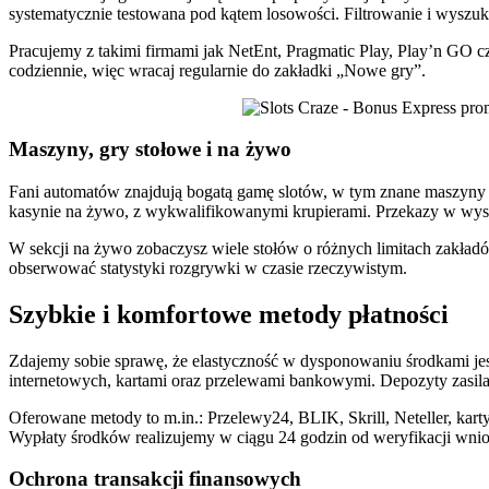
systematycznie testowana pod kątem losowości. Filtrowanie i wyszuk
Pracujemy z takimi firmami jak NetEnt, Pragmatic Play, Play’n GO
codziennie, więc wracaj regularnie do zakładki „Nowe gry”.
Maszyny, gry stołowe i na żywo
Fani automatów znajdują bogatą gamę slotów, w tym znane maszyny z
kasynie na żywo, z wykwalifikowanymi krupierami. Przekazy w wysok
W sekcji na żywo zobaczysz wiele stołów o różnych limitach zakładów
obserwować statystyki rozgrywki w czasie rzeczywistym.
Szybkie i komfortowe metody płatności
Zdajemy sobie sprawę, że elastyczność w dysponowaniu środkami je
internetowych, kartami oraz przelewami bankowymi. Depozyty zasila
Oferowane metody to m.in.: Przelewy24, BLIK, Skrill, Neteller, kar
Wypłaty środków realizujemy w ciągu 24 godzin od weryfikacji wnio
Ochrona transakcji finansowych