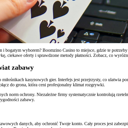
em i bogatym wyborem? Boomzino Casino to miejsce, gdzie te potrzeby 
kę, ciekawe oferty i sprawdzone metody płatności. Zobacz, co wyróżni
wiat zabawy
iłośnikach kasynowych gier. Interfejs jest przejrzysty, co ulatwia p
łącz do grona, która ceni profesjonalny klimat rozgrywki.
ych norm ochrony. Niezależne firmy systematycznie kontrolują rzete
rygodności zabawy.
dstawowych danych, aby ochronić Twoje konto. Cały proces jest zabez