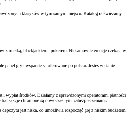
t.
 sprawdzonych klasyków w tym samym miejscu. Katalog odświeżamy
w z ruletką, blackjackiem i pokerem. Niesamowite emocje czekają w
 panel gry i wsparcie są oferowane po polsku. Jesteś w stanie
 i wypłat środków. Działamy z sprawdzonymi operatorami płatności
e transakcje chronione są nowoczesnymi zabezpieczeniami.
 depozytu jest niska, co umożliwia rozpocząć grę z niskim budżetem.