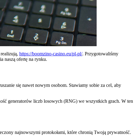
realizują,
https://boomzino-casino.eu/pl-pl/
. Przygotowaliśmy
a naszą ofertę na rynku.
oruszanie się nawet nowym osobom. Stawiamy sobie za cel, aby
lność generatorów liczb losowych (RNG) we wszystkich grach. W ten
pieczony najnowszymi protokołami, które chronią Twoją prywatność.