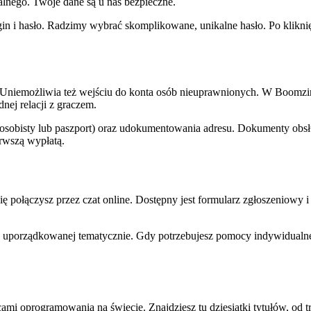
alnego. Twoje dane są u nas bezpieczne.
login i hasło. Radzimy wybrać skomplikowane, unikalne hasło. Po klikn
. Uniemożliwia też wejściu do konta osób nieuprawnionych. W Boomzi
nej relacji z graczem.
 osobisty lub paszport) oraz udokumentowania adresu. Dokumenty obs
rwszą wypłatą.
ę połączysz przez czat online. Dostępny jest formularz zgłoszeniowy i 
uporządkowanej tematycznie. Gdy potrzebujesz pomocy indywidualnej
ami oprogramowania na świecie. Znajdziesz tu dziesiątki tytułów, od 