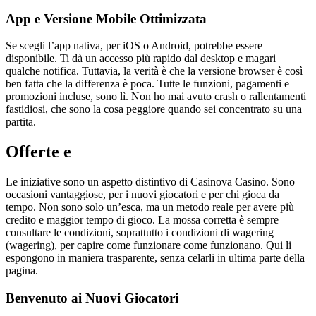
App e Versione Mobile Ottimizzata
Se scegli l’app nativa, per iOS o Android, potrebbe essere
disponibile. Ti dà un accesso più rapido dal desktop e magari
qualche notifica. Tuttavia, la verità è che la versione browser è così
ben fatta che la differenza è poca. Tutte le funzioni, pagamenti e
promozioni incluse, sono lì. Non ho mai avuto crash o rallentamenti
fastidiosi, che sono la cosa peggiore quando sei concentrato su una
partita.
Offerte e
Le iniziative sono un aspetto distintivo di Casinova Casino. Sono
occasioni vantaggiose, per i nuovi giocatori e per chi gioca da
tempo. Non sono solo un’esca, ma un metodo reale per avere più
credito e maggior tempo di gioco. La mossa corretta è sempre
consultare le condizioni, soprattutto i condizioni di wagering
(wagering), per capire come funzionare come funzionano. Qui li
espongono in maniera trasparente, senza celarli in ultima parte della
pagina.
Benvenuto ai Nuovi Giocatori