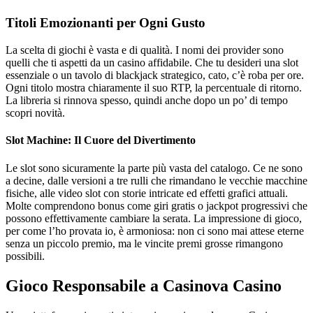
Titoli Emozionanti per Ogni Gusto
La scelta di giochi è vasta e di qualità. I nomi dei provider sono
quelli che ti aspetti da un casino affidabile. Che tu desideri una slot
essenziale o un tavolo di blackjack strategico, cato, c’è roba per ore.
Ogni titolo mostra chiaramente il suo RTP, la percentuale di ritorno.
La libreria si rinnova spesso, quindi anche dopo un po’ di tempo
scopri novità.
Slot Machine: Il Cuore del Divertimento
Le slot sono sicuramente la parte più vasta del catalogo. Ce ne sono
a decine, dalle versioni a tre rulli che rimandano le vecchie macchine
fisiche, alle video slot con storie intricate ed effetti grafici attuali.
Molte comprendono bonus come giri gratis o jackpot progressivi che
possono effettivamente cambiare la serata. La impressione di gioco,
per come l’ho provata io, è armoniosa: non ci sono mai attese eterne
senza un piccolo premio, ma le vincite premi grosse rimangono
possibili.
Gioco Responsabile a Casinova Casino