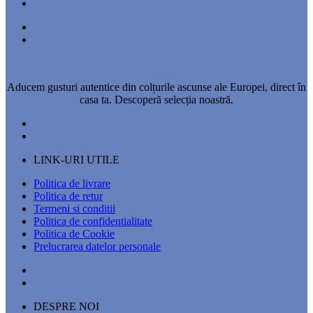
Aducem gusturi autentice din colțurile ascunse ale Europei, direct în
casa ta. Descoperă selecția noastră.
LINK-URI UTILE
Politica de livrare
Politica de retur
Termeni si conditii
Politica de confidentialitate
Politica de Cookie
Prelucrarea datelor personale
DESPRE NOI