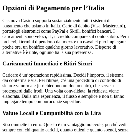
Opzioni di Pagamento per l’Italia
Casinova Casino supporta sostanzialmente tutti i sistemi di
pagamento che usiamo in Italia. Carte di debito (Visa, Mastercard),
portafogli elettronici come PayPal e Skrill, bonifici bancari. I
caricamenti sono veloci, il , il credito compare sul conto subito. Per i
prelievi, i termini dipendono dal mezzo: un e-wallet può impiegare
poche ore, un bonifico qualche giorno lavorativo. Disporre di
alternative è è utile, ognuno ha la sua preferenza.
Caricamenti Immediati e Ritiri Sicuri
Caricare è un’operazione rapidissima. Decidi l’importo, il sistema,
dai conferma e via. Per ritirare, c’è una procedura di controllo di
sicurezza normale (ti richiedono un documento), che serve a
proteggerti dalle frodi. Una volta convalidata, la richiesta viene
elaborata. Dalla mia esperienza, il flusso è semplice e non ti fanno
impiegare tempo con burocrazie superflue.
Valute Locali e Compatibilità con la Lira
Si scommette in euro. Questo è un vantaggio notevole, perché vedi
sempre con chi quanto carichi, quanto ottieni e quanto spendi, senza