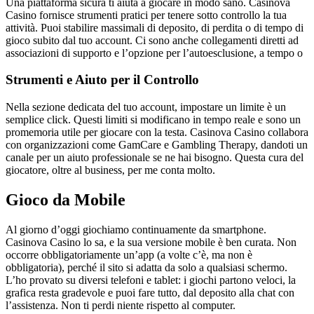
Una piattaforma sicura ti aiuta a giocare in modo sano. Casinova
Casino fornisce strumenti pratici per tenere sotto controllo la tua
attività. Puoi stabilire massimali di deposito, di perdita o di tempo di
gioco subito dal tuo account. Ci sono anche collegamenti diretti ad
associazioni di supporto e l’opzione per l’autoesclusione, a tempo o
Strumenti e Aiuto per il Controllo
Nella sezione dedicata del tuo account, impostare un limite è un
semplice click. Questi limiti si modificano in tempo reale e sono un
promemoria utile per giocare con la testa. Casinova Casino collabora
con organizzazioni come GamCare e Gambling Therapy, dandoti un
canale per un aiuto professionale se ne hai bisogno. Questa cura del
giocatore, oltre al business, per me conta molto.
Gioco da Mobile
Al giorno d’oggi giochiamo continuamente da smartphone.
Casinova Casino lo sa, e la sua versione mobile è ben curata. Non
occorre obbligatoriamente un’app (a volte c’è, ma non è
obbligatoria), perché il sito si adatta da solo a qualsiasi schermo.
L’ho provato su diversi telefoni e tablet: i giochi partono veloci, la
grafica resta gradevole e puoi fare tutto, dal deposito alla chat con
l’assistenza. Non ti perdi niente rispetto al computer.