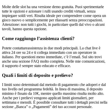
Molte delle slot ha una versione demo gratuita. Puoi sperimentarle
tutte le opzioni e azionare i rulli usando crediti virtuali, senza
impiegare soldi veri. Risulta ideale per comprendere come opera un
gioco nuovo o semplicemente per rilassarti senza preoccupazioni.
Attenzione: non tutti i giochi, in particolare quelli dal vivo o alcuni
tavoli, hanno questa opzione.
Come raggiungo l’assistenza clienti?
Potete contattareassistenza in due modi principali. La chat live è
attiva 24 ore su 24 e ti collega immediato con un operatore in
italiano. Per questioni meno immediate, c’è l’email. Sul sito trovi
anche una sezione FAQ molto completa. Nelle mie comunicazioni,
il supporto è sempre stato educato e efficace.
Quali i limiti di deposito e prelievo?
I limiti sono determinati dal metodo di pagamento che adoperi e dal
tuo livello nel programma fedeltà. In linea di massima, il deposito
minimo è fissato da 10€, mentre quello massimo risulta molto alto.
Anche per i prelievi vengono applicati limiti giornalieri, per
settimana e mensili. È possibile consultare tutti i dettagli precisi nella
sezione „Banca” o „Pagamenti” del tuo account personale.