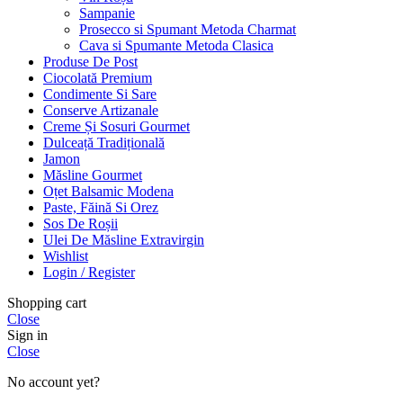
Sampanie
Prosecco si Spumant Metoda Charmat
Cava si Spumante Metoda Clasica
Produse De Post
Ciocolată Premium
Condimente Si Sare
Conserve Artizanale
Creme Și Sosuri Gourmet
Dulceață Tradițională
Jamon
Măsline Gourmet
Oțet Balsamic Modena
Paste, Făină Si Orez
Sos De Roșii
Ulei De Măsline Extravirgin
Wishlist
Login / Register
Shopping cart
Close
Sign in
Close
No account yet?