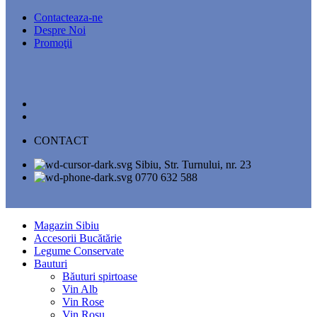
Contacteaza-ne
Despre Noi
Promoţii
CONTACT
Sibiu, Str. Turnului, nr. 23
0770 632 588
Magazin Sibiu
Accesorii Bucătărie
Legume Conservate
Bauturi
Băuturi spirtoase
Vin Alb
Vin Rose
Vin Roșu