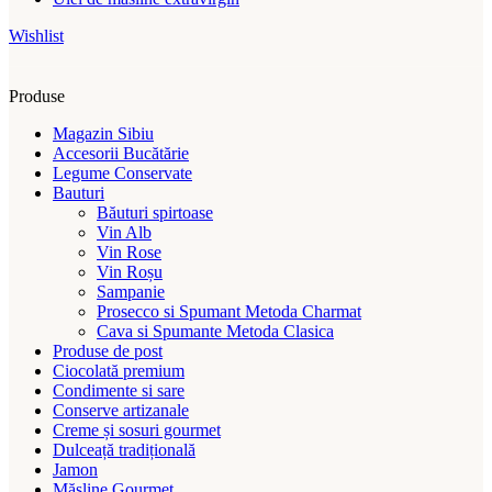
Wishlist
Produse
Magazin Sibiu
Accesorii Bucătărie
Legume Conservate
Bauturi
Băuturi spirtoase
Vin Alb
Vin Rose
Vin Roșu
Sampanie
Prosecco si Spumant Metoda Charmat
Cava si Spumante Metoda Clasica
Produse de post
Ciocolată premium
Condimente si sare
Conserve artizanale
Creme și sosuri gourmet
Dulceață tradițională
Jamon
Măsline Gourmet