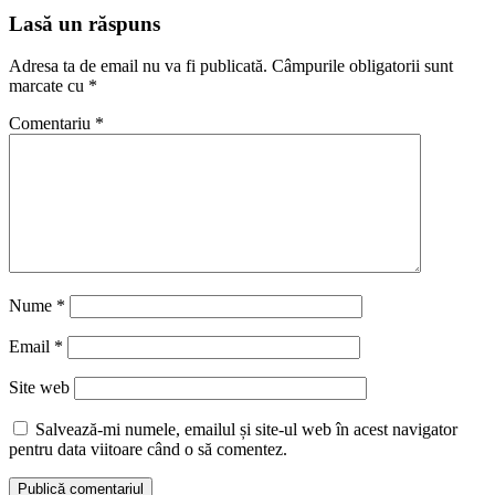
Lasă un răspuns
Adresa ta de email nu va fi publicată.
Câmpurile obligatorii sunt
marcate cu
*
Comentariu
*
Nume
*
Email
*
Site web
Salvează-mi numele, emailul și site-ul web în acest navigator
pentru data viitoare când o să comentez.