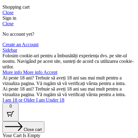
Shopping cart
Close
Sign in
Close
No account yet?
Create an Account
Sidebar
Folosim cookie-uri pentru a îmbunătăți experiența dvs. pe site-ul
nostru. Navigând pe acest site, sunteți de acord cu utilizarea cookie-
urilor.
More info
More info
Accept
Ai peste 18 ani? Trebuie să aveți 18 ani sau mai mult pentru a
vizualiza pagina. Vă rugăm să vă verificați vârsta pentru a intra.
Ai peste 18 ani? Trebuie să aveți 18 ani sau mai mult pentru a
vizualiza pagina. Vă rugăm să vă verificați vârsta pentru a intra.
I am 18 or Older
I am Under 18
0
Close cart
Your Cart Is Empty