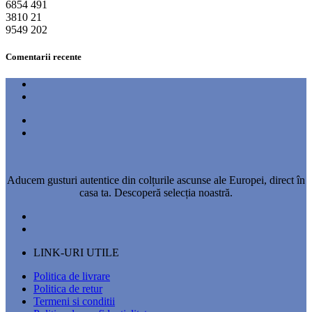
6854
491
3810
21
9549
202
Comentarii recente
Aducem gusturi autentice din colțurile ascunse ale Europei, direct în
casa ta. Descoperă selecția noastră.
LINK-URI UTILE
Politica de livrare
Politica de retur
Termeni si conditii