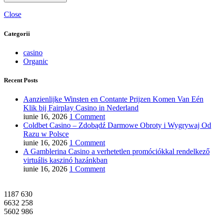
Close
Categorii
casino
Organic
Recent Posts
Aanzienlijke Winsten en Contante Prijzen Komen Van Eén
Klik bij Fairplay Casino in Nederland
iunie 16, 2026
1 Comment
Coldbet Casino – Zdobądź Darmowe Obroty i Wygrywaj Od
Razu w Polsce
iunie 16, 2026
1 Comment
A Gamblerina Casino a verhetetlen promóciókkal rendelkező
virtuális kaszinó hazánkban
iunie 16, 2026
1 Comment
1187
630
6632
258
5602
986