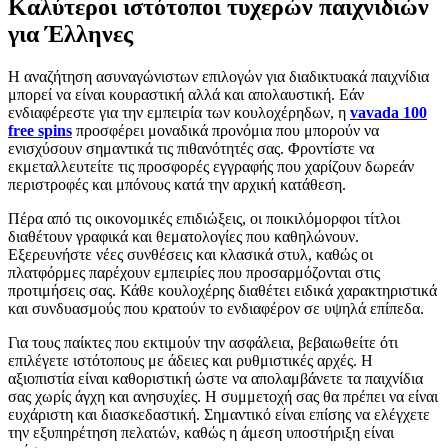
Καλύτεροι ιστότοποι τυχερών παιχνιδιών
για Έλληνες
Η αναζήτηση ασυναγώνιστων επιλογών για διαδικτυακά παιχνίδια
μπορεί να είναι κουραστική αλλά και απολαυστική. Εάν
ενδιαφέρεστε για την εμπειρία των κουλοχέρηδων, η
vavada 100
free spins
προσφέρει μοναδικά προνόμια που μπορούν να
ενισχύσουν σημαντικά τις πιθανότητές σας. Φροντίστε να
εκμεταλλευτείτε τις προσφορές εγγραφής που χαρίζουν δωρεάν
περιστροφές και μπόνους κατά την αρχική κατάθεση.
Πέρα από τις οικονομικές επιδιώξεις, οι ποικιλόμορφοι τίτλοι
διαθέτουν γραφικά και θεματολογίες που καθηλώνουν.
Εξερευνήστε νέες συνθέσεις και κλασικά στυλ, καθώς οι
πλατφόρμες παρέχουν εμπειρίες που προσαρμόζονται στις
προτιμήσεις σας. Κάθε κουλοχέρης διαθέτει ειδικά χαρακτηριστικά
και συνδυασμούς που κρατούν το ενδιαφέρον σε υψηλά επίπεδα.
Για τους παίκτες που εκτιμούν την ασφάλεια, βεβαιωθείτε ότι
επιλέγετε ιστότοπους με άδειες και ρυθμιστικές αρχές. Η
αξιοπιστία είναι καθοριστική ώστε να απολαμβάνετε τα παιχνίδια
σας χωρίς άγχη και ανησυχίες. Η συμμετοχή σας θα πρέπει να είναι
ευχάριστη και διασκεδαστική. Σημαντικό είναι επίσης να ελέγχετε
την εξυπηρέτηση πελατών, καθώς η άμεση υποστήριξη είναι