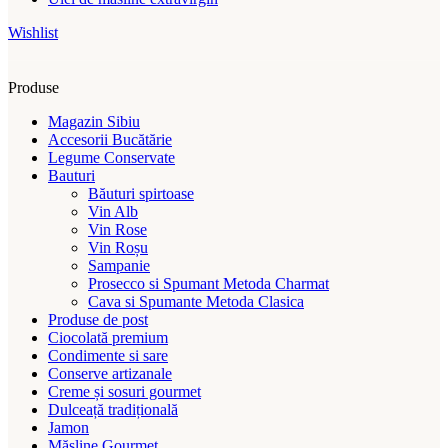
Wishlist
Produse
Magazin Sibiu
Accesorii Bucătărie
Legume Conservate
Bauturi
Băuturi spirtoase
Vin Alb
Vin Rose
Vin Roșu
Sampanie
Prosecco si Spumant Metoda Charmat
Cava si Spumante Metoda Clasica
Produse de post
Ciocolată premium
Condimente si sare
Conserve artizanale
Creme și sosuri gourmet
Dulceață tradițională
Jamon
Măsline Gourmet