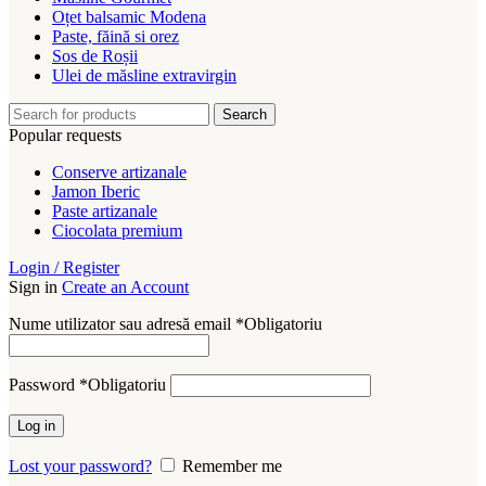
Oțet balsamic Modena
Paste, făină si orez
Sos de Roșii
Ulei de măsline extravirgin
Search
Popular requests
Conserve artizanale
Jamon Iberic
Paste artizanale
Ciocolata premium
Login / Register
Sign in
Create an Account
Nume utilizator sau adresă email
*
Obligatoriu
Password
*
Obligatoriu
Log in
Lost your password?
Remember me