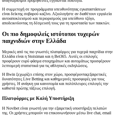
αναγνωρίσιμοι προμηθευτές εγγυώνται ποιότητα.
Η συμμετοχή σε προγράμματα υπευθυνότητας εγκαταστάσεων
είναι δείκτης σοβαρού καζίνο. Αξιολογήστε αν διαθέτουν εργαλεία
αυτοαποκλεισμού και περιορισμούς για υπεύθυνο τζόγο,
αποδεικνύοντας τη δέσμευσή τους για τη προστασία των παικτών.
Οι πιο δημοφιλείς ιστότοποι τυχερών
παιχνιδιών στην Ελλάδα
Μερικές από τις πιο γνωστές πλατφόρμες για τυχερά παιχνίδια στην
Ελλάδα είναι η Stoiximan και η Bet365. Αυτές οι επιλογές
προφέρουν ευρύ φάσμα στοιχημάτων και αυτομάτως προσφέρουν
λεπτομερή στατιστικά για τις αθλητικές εκδηλώσεις.
Η Bwin ξεχωρίζει επίσης στον χώρο, προσφέρονταςεξαιρετικές
δυνατότητες Live Betting και καθημερινές προσφορές για τους
χρήστες. Η ανάγκη για καινοτομία και πολύπλευρες επιλογές την
καθιστά πρώτης τάξεως επιλογή.
Πλατφόρμες με Καλή Υποστήριξη
Η Novibet είναι γνωστή για την εξαιρετική υποστήριξη πελατών
της. Οι χρήστες μπορούν να επικοινωνήσουν μέσω live chat, email