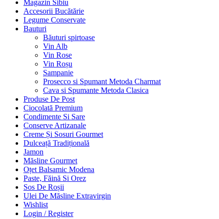
Magazin Sibiu
Accesorii Bucătărie
Legume Conservate
Bauturi
Băuturi spirtoase
Vin Alb
Vin Rose
Vin Roșu
Sampanie
Prosecco si Spumant Metoda Charmat
Cava si Spumante Metoda Clasica
Produse De Post
Ciocolată Premium
Condimente Si Sare
Conserve Artizanale
Creme Și Sosuri Gourmet
Dulceață Tradițională
Jamon
Măsline Gourmet
Oțet Balsamic Modena
Paste, Făină Si Orez
Sos De Roșii
Ulei De Măsline Extravirgin
Wishlist
Login / Register