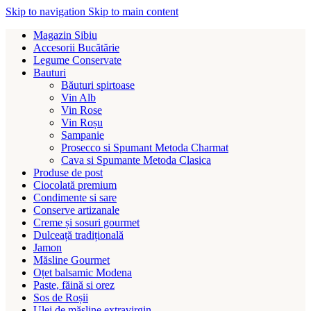
Skip to navigation
Skip to main content
Magazin Sibiu
Accesorii Bucătărie
Legume Conservate
Bauturi
Băuturi spirtoase
Vin Alb
Vin Rose
Vin Roșu
Sampanie
Prosecco si Spumant Metoda Charmat
Cava si Spumante Metoda Clasica
Produse de post
Ciocolată premium
Condimente si sare
Conserve artizanale
Creme și sosuri gourmet
Dulceață tradițională
Jamon
Măsline Gourmet
Oțet balsamic Modena
Paste, făină si orez
Sos de Roșii
Ulei de măsline extravirgin