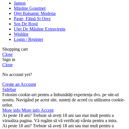
Jamon
Măsline Gourmet
Oțet Balsamic Modena
Paste, Făină Si Orez
Sos De Roșii
Ulei De Măsline Extravirgin
Wishlist
Login / Register
Shopping cart
Close
Sign in
Close
No account yet?
Create an Account
Sidebar
Folosim cookie-uri pentru a îmbunătăți experiența dvs. pe site-ul
nostru. Navigând pe acest site, sunteți de acord cu utilizarea cookie-
urilor.
More info
More info
Accept
Ai peste 18 ani? Trebuie să aveți 18 ani sau mai mult pentru a
vizualiza pagina. Vă rugăm să vă verificați vârsta pentru a intra.
Ai peste 18 ani? Trebuie să aveți 18 ani sau mai mult pentru a