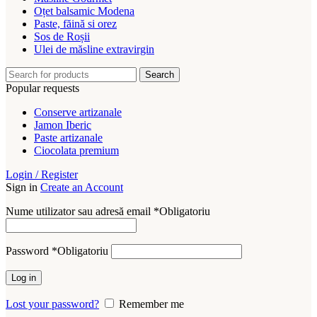
Oțet balsamic Modena
Paste, făină si orez
Sos de Roșii
Ulei de măsline extravirgin
Search
Popular requests
Conserve artizanale
Jamon Iberic
Paste artizanale
Ciocolata premium
Login / Register
Sign in
Create an Account
Nume utilizator sau adresă email
*
Obligatoriu
Password
*
Obligatoriu
Log in
Lost your password?
Remember me