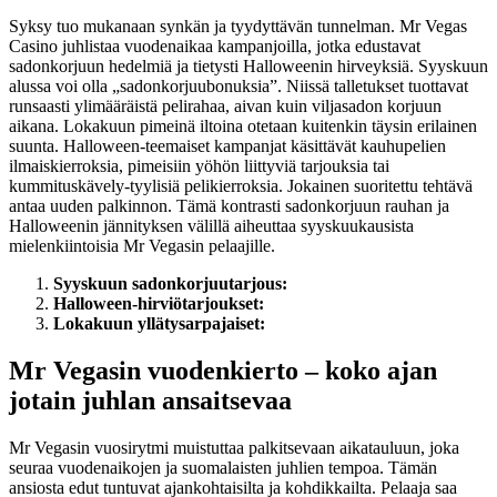
Syksy tuo mukanaan synkän ja tyydyttävän tunnelman. Mr Vegas
Casino juhlistaa vuodenaikaa kampanjoilla, jotka edustavat
sadonkorjuun hedelmiä ja tietysti Halloweenin hirveyksiä. Syyskuun
alussa voi olla „sadonkorjuubonuksia”. Niissä talletukset tuottavat
runsaasti ylimääräistä pelirahaa, aivan kuin viljasadon korjuun
aikana. Lokakuun pimeinä iltoina otetaan kuitenkin täysin erilainen
suunta. Halloween-teemaiset kampanjat käsittävät kauhupelien
ilmaiskierroksia, pimeisiin yöhön liittyviä tarjouksia tai
kummituskävely-tyylisiä pelikierroksia. Jokainen suoritettu tehtävä
antaa uuden palkinnon. Tämä kontrasti sadonkorjuun rauhan ja
Halloweenin jännityksen välillä aiheuttaa syyskuukausista
mielenkiintoisia Mr Vegasin pelaajille.
Syyskuun sadonkorjuutarjous:
Halloween-hirviötarjoukset:
Lokakuun yllätysarpajaiset:
Mr Vegasin vuodenkierto – koko ajan
jotain juhlan ansaitsevaa
Mr Vegasin vuosirytmi muistuttaa palkitsevaan aikatauluun, joka
seuraa vuodenaikojen ja suomalaisten juhlien tempoa. Tämän
ansiosta edut tuntuvat ajankohtaisilta ja kohdikkailta. Pelaaja saa