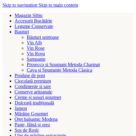
Skip to navigation
Skip to main content
Magazin Sibiu
Accesorii Bucătărie
Legume Conservate
Bauturi
Băuturi spirtoase
Vin Alb
Vin Rose
Vin Roșu
Sampanie
Prosecco si Spumant Metoda Charmat
Cava si Spumante Metoda Clasica
Produse de post
Ciocolată premium
Condimente si sare
Conserve artizanale
Creme și sosuri gourmet
Dulceață tradițională
Jamon
Măsline Gourmet
Oțet balsamic Modena
Paste, făină si orez
Sos de Roșii
Ulei de măsline extravirgin