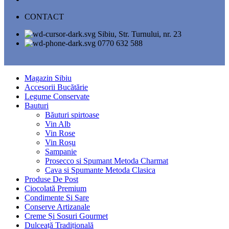
CONTACT
Sibiu, Str. Turnului, nr. 23
0770 632 588
Magazin Sibiu
Accesorii Bucătărie
Legume Conservate
Bauturi
Băuturi spirtoase
Vin Alb
Vin Rose
Vin Roșu
Sampanie
Prosecco si Spumant Metoda Charmat
Cava si Spumante Metoda Clasica
Produse De Post
Ciocolată Premium
Condimente Si Sare
Conserve Artizanale
Creme Și Sosuri Gourmet
Dulceață Tradițională