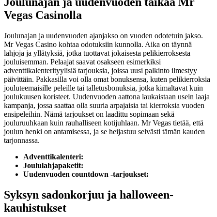
Joulunajan ja uudenvuoden taikaa Mr
Vegas Casinolla
Joulunajan ja uudenvuoden ajanjakso on vuoden odotetuin jakso.
Mr Vegas Casino kohtaa odotuksiin kunnolla. Aika on täynnä
lahjoja ja yllätyksiä, jotka tuottavat jokaisesta pelikierroksesta
jouluisemman. Pelaajat saavat osakseen esimerkiksi
adventtikalenterityylisiä tarjouksia, joissa uusi palkinto ilmestyy
päivittäin. Pakkasilla voi olla omat bonuksensa, kuten pelikierroksia
jouluteemaisille peleille tai talletusbonuksia, jotka kimaltavat kuin
joulukuusen koristeet. Uudenvuoden aattona laukaistaan usein laaja
kampanja, jossa saattaa olla suuria arpajaisia tai kierroksia vuoden
ensipeleihin. Nämä tarjoukset on laadittu sopimaan sekä
jouluruuhkaan kuin rauhalliseen kotijuhlaan. Mr Vegas tietää, että
joulun henki on antamisessa, ja se heijastuu selvästi tämän kauden
tarjonnassa.
Adventtikalenteri:
Joululahjapaketit:
Uudenvuoden countdown -tarjoukset:
Syksyn sadonkorjuu ja halloween-
kauhistukset