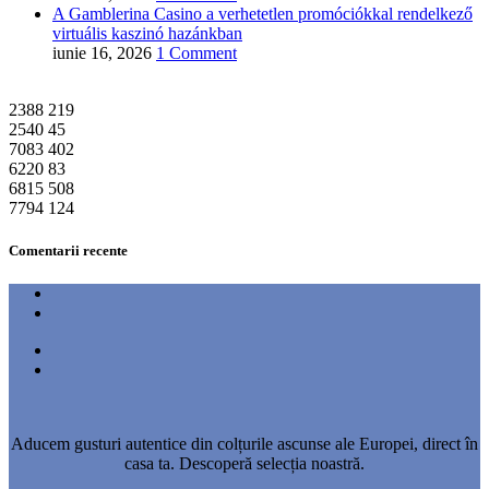
A Gamblerina Casino a verhetetlen promóciókkal rendelkező
virtuális kaszinó hazánkban
iunie 16, 2026
1 Comment
2388
219
2540
45
7083
402
6220
83
6815
508
7794
124
Comentarii recente
Aducem gusturi autentice din colțurile ascunse ale Europei, direct în
casa ta. Descoperă selecția noastră.