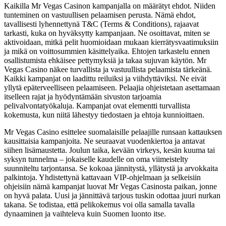
Kaikilla Mr Vegas Casinon kampanjalla on määrätyt ehdot. Niiden
tunteminen on vastuullisen pelaamisen perusta. Nämä ehdot,
tavallisesti lyhennettynä T&C (Terms & Conditions), rajaavat
tarkasti, kuka on hyväksytty kampanjaan. Ne osoittavat, miten se
aktivoidaan, mitkä pelit huomioidaan mukaan kierrätysvaatimuksiin
ja mikä on voittosummien käsittelyaika. Ehtojen tarkastelu ennen
osallistumista ehkäisee pettymyksiä ja takaa sujuvan käytön. Mr
Vegas Casino näkee turvallista ja vastuullista pelaamista tärkeänä.
Kaikki kampanjat on laadittu reiluiksi ja viihdyttäviksi. Ne eivät
yllytä epäterveelliseen pelaamiseen. Pelaajia ohjeistetaan asettamaan
itselleen rajat ja hyödyntämään sivuston tarjoamia
pelivalvontatyökaluja. Kampanjat ovat elementti turvallista
kokemusta, kun niitä lähestyy tiedostaen ja ehtoja kunnioittaen.
Mr Vegas Casino esittelee suomalaisille pelaajille runsaan kattauksen
kausittaisia kampanjoita. Ne seuraavat vuodenkiertoa ja antavat
siihen lisämaustetta. Joulun taika, kevään virkeys, kesän kuuma tai
syksyn tunnelma – jokaiselle kaudelle on oma viimeistelty
suunniteltu tarjontansa. Se kokoaa jännitystä, yllätystä ja arvokkaita
palkintoja. Yhdistettynä kattavaan VIP-ohjelmaan ja selkeisiin
ohjeisiin nämä kampanjat luovat Mr Vegas Casinosta paikan, jonne
on hyvä palata. Uusi ja jännittävä tarjous tuskin odottaa juuri nurkan
takana. Se todistaa, että pelikokemus voi olla samalla tavalla
dynaaminen ja vaihteleva kuin Suomen luonto itse.