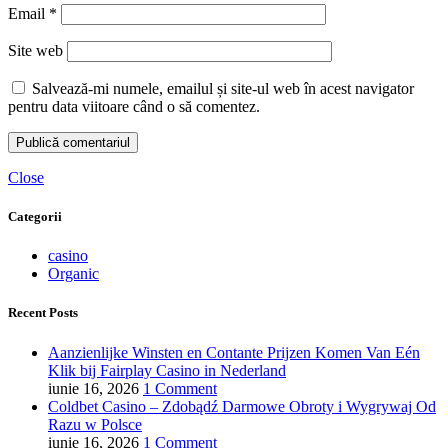
Email
*
Site web
Salvează-mi numele, emailul și site-ul web în acest navigator
pentru data viitoare când o să comentez.
Close
Categorii
casino
Organic
Recent Posts
Aanzienlijke Winsten en Contante Prijzen Komen Van Eén
Klik bij Fairplay Casino in Nederland
iunie 16, 2026
1 Comment
Coldbet Casino – Zdobądź Darmowe Obroty i Wygrywaj Od
Razu w Polsce
iunie 16, 2026
1 Comment