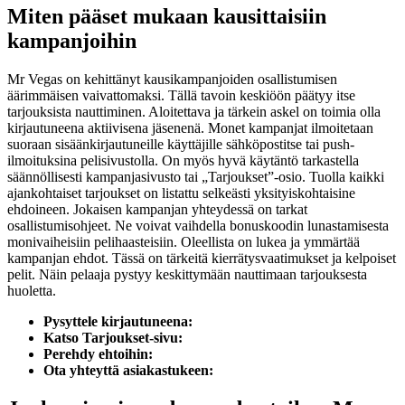
Miten pääset mukaan kausittaisiin
kampanjoihin
Mr Vegas on kehittänyt kausikampanjoiden osallistumisen
äärimmäisen vaivattomaksi. Tällä tavoin keskiöön päätyy itse
tarjouksista nauttiminen. Aloitettava ja tärkein askel on toimia olla
kirjautuneena aktiivisena jäsenenä. Monet kampanjat ilmoitetaan
suoraan sisäänkirjautuneille käyttäjille sähköpostitse tai push-
ilmoituksina pelisivustolla. On myös hyvä käytäntö tarkastella
säännöllisesti kampanjasivusto tai „Tarjoukset”-osio. Tuolla kaikki
ajankohtaiset tarjoukset on listattu selkeästi yksityiskohtaisine
ehdoineen. Jokaisen kampanjan yhteydessä on tarkat
osallistumisohjeet. Ne voivat vaihdella bonuskoodin lunastamisesta
monivaiheisiin pelihaasteisiin. Oleellista on lukea ja ymmärtää
kampanjan ehdot. Tässä on tärkeitä kierrätysvaatimukset ja kelpoiset
pelit. Näin pelaaja pystyy keskittymään nauttimaan tarjouksesta
huoletta.
Pysyttele kirjautuneena:
Katso Tarjoukset-sivu:
Perehdy ehtoihin:
Ota yhteyttä asiakastukeen: