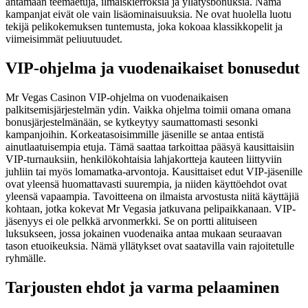
antamaan teemaetuja, ilmaiskierroksia ja yllätysbonuksia. Nämä
kampanjat eivät ole vain lisäominaisuuksia. Ne ovat huolella luotu
tekijä pelikokemuksen tuntemusta, joka kokoaa klassikkopelit ja
viimeisimmät peliuutuudet.
VIP-ohjelma ja vuodenaikaiset bonusedut
Mr Vegas Casinon VIP-ohjelma on vuodenaikaisen
palkitsemisjärjestelmän ydin. Vaikka ohjelma toimii omana omana
bonusjärjestelmänään, se kytkeytyy saumattomasti sesonki
kampanjoihin. Korkeatasoisimmille jäsenille se antaa entistä
ainutlaatuisempia etuja. Tämä saattaa tarkoittaa pääsyä kausittaisiin
VIP-turnauksiin, henkilökohtaisia lahjakortteja kauteen liittyviin
juhliin tai myös lomamatka-arvontoja. Kausittaiset edut VIP-jäsenille
ovat yleensä huomattavasti suurempia, ja niiden käyttöehdot ovat
yleensä vapaampia. Tavoitteena on ilmaista arvostusta niitä käyttäjiä
kohtaan, jotka kokevat Mr Vegasia jatkuvana pelipaikkanaan. VIP-
jäsenyys ei ole pelkkä arvonmerkki. Se on portti alituiseen
luksukseen, jossa jokainen vuodenaika antaa mukaan seuraavan
tason etuoikeuksia. Nämä yllätykset ovat saatavilla vain rajoitetulle
ryhmälle.
Tarjousten ehdot ja varma pelaaminen