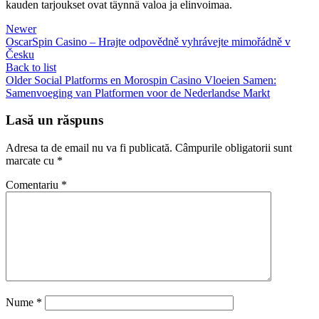
kauden tarjoukset ovat täynnä valoa ja elinvoimaa.
Newer
OscarSpin Casino – Hrajte odpovědně vyhrávejte mimořádně v
Česku
Back to list
Older
Social Platforms en Morospin Casino Vloeien Samen:
Samenvoeging van Platformen voor de Nederlandse Markt
Lasă un răspuns
Adresa ta de email nu va fi publicată.
Câmpurile obligatorii sunt
marcate cu
*
Comentariu
*
Nume
*