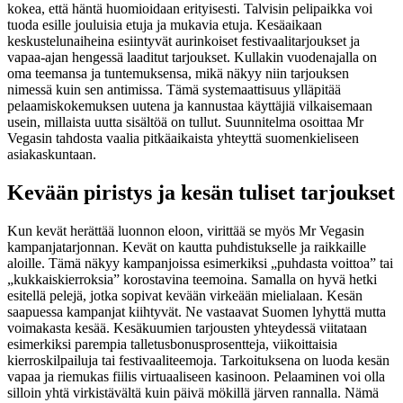
kokea, että häntä huomioidaan erityisesti. Talvisin pelipaikka voi
tuoda esille jouluisia etuja ja mukavia etuja. Kesäaikaan
keskustelunaiheina esiintyvät aurinkoiset festivaalitarjoukset ja
vapaa-ajan hengessä laaditut tarjoukset. Kullakin vuodenajalla on
oma teemansa ja tuntemuksensa, mikä näkyy niin tarjouksen
nimessä kuin sen antimissa. Tämä systemaattisuus ylläpitää
pelaamiskokemuksen uutena ja kannustaa käyttäjiä vilkaisemaan
usein, millaista uutta sisältöä on tullut. Suunnitelma osoittaa Mr
Vegasin tahdosta vaalia pitkäaikaista yhteyttä suomenkieliseen
asiakaskuntaan.
Kevään piristys ja kesän tuliset tarjoukset
Kun kevät herättää luonnon eloon, virittää se myös Mr Vegasin
kampanjatarjonnan. Kevät on kautta puhdistukselle ja raikkaille
aloille. Tämä näkyy kampanjoissa esimerkiksi „puhdasta voittoa” tai
„kukkaiskierroksia” korostavina teemoina. Samalla on hyvä hetki
esitellä pelejä, jotka sopivat kevään virkeään mielialaan. Kesän
saapuessa kampanjat kiihtyvät. Ne vastaavat Suomen lyhyttä mutta
voimakasta kesää. Kesäkuumien tarjousten yhteydessä viitataan
esimerkiksi parempia talletusbonusprosentteja, viikoittaisia
kierroskilpailuja tai festivaaliteemoja. Tarkoituksena on luoda kesän
vapaa ja riemukas fiilis virtuaaliseen kasinoon. Pelaaminen voi olla
silloin yhtä virkistävältä kuin päivä mökillä järven rannalla. Nämä