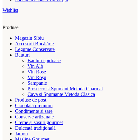
Wishlist
Produse
Magazin Sibiu
Accesorii Bucătărie
Legume Conservate
Bauturi
Băuturi spirtoase
Vin Alb
Vin Rose
Vin Roșu
Sampanie
Prosecco si Spumant Metoda Charmat
Cava si Spumante Metoda Clasica
Produse de post
Ciocolată premium
Condimente si sare
Conserve artizanale
Creme și sosuri gourmet
Dulceață tradițională
Jamon
Măsline Gourmet