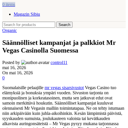
0
items
Magazin Sibiu
Search
Organic
Säännölliset kampanjat ja palkkiot Mr
Vegas Casinolla Suomessa
Posted by
control11
mai 16, 2026
On mai 16, 2026
0
Suomalaisille pelaajille
mr vegas sisarsivustot
Vegas Casino tuo
elämyksiä ja bonuksia ympäri vuoden. Sivuston tarjonta on
monipuolinen ja korkeatasoinen, mutta sen jatkuvat edut ovat
samoin merkittävä houkutin. Säännölliset kampanjat kuuluvat
olennaisesti Mr Vegasin malliin toimintatapaa. Ne on tehty istumaan
niin arkipäivään kuin juhla-aikoihinkin. Kesän lämpimistä päivistä,
syyskauden sumuista, joulukauteen valoista tai kevätkauden
alkavista auringonsäteistä – Mr Vegas pysyy mukana tarjonnassa