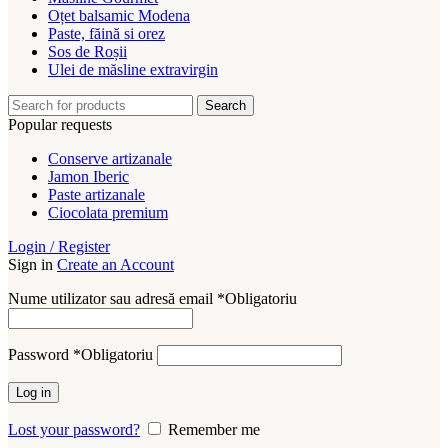
Oțet balsamic Modena
Paste, făină si orez
Sos de Roșii
Ulei de măsline extravirgin
Search
Popular requests
Conserve artizanale
Jamon Iberic
Paste artizanale
Ciocolata premium
Login / Register
Sign in
Create an Account
Nume utilizator sau adresă email
*
Obligatoriu
Password
*
Obligatoriu
Log in
Lost your password?
Remember me