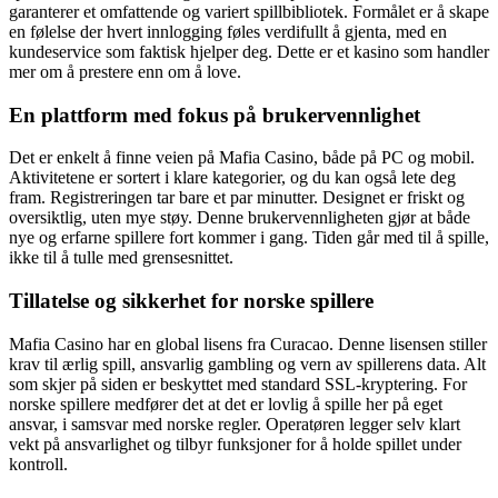
garanterer et omfattende og variert spillbibliotek. Formålet er å skape
en følelse der hvert innlogging føles verdifullt å gjenta, med en
kundeservice som faktisk hjelper deg. Dette er et kasino som handler
mer om å prestere enn om å love.
En plattform med fokus på brukervennlighet
Det er enkelt å finne veien på Mafia Casino, både på PC og mobil.
Aktivitetene er sortert i klare kategorier, og du kan også lete deg
fram. Registreringen tar bare et par minutter. Designet er friskt og
oversiktlig, uten mye støy. Denne brukervennligheten gjør at både
nye og erfarne spillere fort kommer i gang. Tiden går med til å spille,
ikke til å tulle med grensesnittet.
Tillatelse og sikkerhet for norske spillere
Mafia Casino har en global lisens fra Curacao. Denne lisensen stiller
krav til ærlig spill, ansvarlig gambling og vern av spillerens data. Alt
som skjer på siden er beskyttet med standard SSL-kryptering. For
norske spillere medfører det at det er lovlig å spille her på eget
ansvar, i samsvar med norske regler. Operatøren legger selv klart
vekt på ansvarlighet og tilbyr funksjoner for å holde spillet under
kontroll.