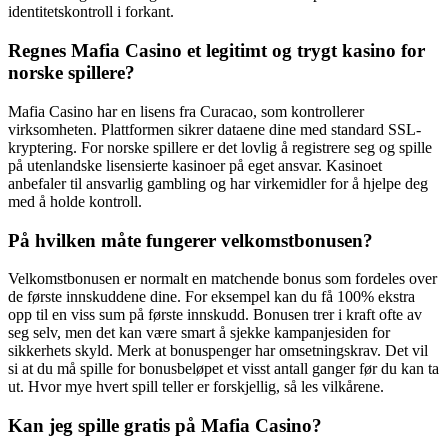
identitetskontroll i forkant.
Regnes Mafia Casino et legitimt og trygt kasino for
norske spillere?
Mafia Casino har en lisens fra Curacao, som kontrollerer
virksomheten. Plattformen sikrer dataene dine med standard SSL-
kryptering. For norske spillere er det lovlig å registrere seg og spille
på utenlandske lisensierte kasinoer på eget ansvar. Kasinoet
anbefaler til ansvarlig gambling og har virkemidler for å hjelpe deg
med å holde kontroll.
På hvilken måte fungerer velkomstbonusen?
Velkomstbonusen er normalt en matchende bonus som fordeles over
de første innskuddene dine. For eksempel kan du få 100% ekstra
opp til en viss sum på første innskudd. Bonusen trer i kraft ofte av
seg selv, men det kan være smart å sjekke kampanjesiden for
sikkerhets skyld. Merk at bonuspenger har omsetningskrav. Det vil
si at du må spille for bonusbeløpet et visst antall ganger før du kan ta
ut. Hvor mye hvert spill teller er forskjellig, så les vilkårene.
Kan jeg spille gratis på Mafia Casino?