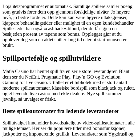
Lojalitetsprogrammet er automatisk. Samtlige spillere samler poeng
som gradvis fører dem opp gjennom forskjellige nivåer. Jo høyere
nivå, jo bedre fordeler. Dette kan kan være høyere uttaksgrenser,
kjappere behandlingstider eller mulighet til en egen kundebehandler.
Spillestedet har også «cashback»-tilbud, der du får igjen en
beskjeden prosent av tapene som bonus. Opplegget gjør at du
opplever deg som en aktet spiller lang tid etter at startbonusen er
brukt.
Spillportefølje og spillutviklere
Mafia Casino har hentet spill fra en serie store leverandører. Blant
dem ser du NetEnt, Pragmatic Play, Play’n GO og Evolution
Gaming for live casino. Utfallet er et bibliotek med et stort antall
moderne spilleautomater, klassiske bordspill som blackjack og rulett,
og et levende live casino med ekte dealere. Nye spill kommer
jevnlig, så utvalget er friskt.
Beste spilleautomater fra ledende leverandører
Spillutvalget inneholder hovedsakelig av video-spilleautomater i alle
mulige temaer. Her ser du populære titler med bonusfunksjoner,
jackpotter og imponerende grafikk. Leverandører som Yggdrasil og