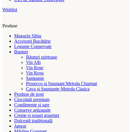
Wishlist
Produse
Magazin Sibiu
Accesorii Bucătărie
Legume Conservate
Bauturi
Băuturi spirtoase
Vin Alb
Vin Rose
Vin Roșu
Sampanie
Prosecco si Spumant Metoda Charmat
Cava si Spumante Metoda Clasica
Produse de post
Ciocolată premium
Condimente si sare
Conserve artizanale
Creme și sosuri gourmet
Dulceață tradițională
Jamon
Măsline Gourmet