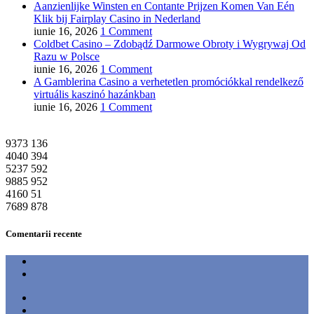
Aanzienlijke Winsten en Contante Prijzen Komen Van Eén
Klik bij Fairplay Casino in Nederland
iunie 16, 2026
1 Comment
Coldbet Casino – Zdobądź Darmowe Obroty i Wygrywaj Od
Razu w Polsce
iunie 16, 2026
1 Comment
A Gamblerina Casino a verhetetlen promóciókkal rendelkező
virtuális kaszinó hazánkban
iunie 16, 2026
1 Comment
9373
136
4040
394
5237
592
9885
952
4160
51
7689
878
Comentarii recente