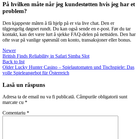
På hvilken måte når jeg kundestøtten hvis jeg har et
problem?
Den kjappeste måten å få hjelp på er via live chat. Den er
tilgjengelig døgnet rundt. Du kan også sende en e-post. Før du tar
kontakt, kan det være lurt å sjekke FAQ-delen på nettsiden. Den har
ofte svar på vanlige spørsmål om konto, transaksjoner eller bonus.
Newer
British Finds Reliability in Safari Simba Slot
Back to list
Older
Lucky Hunter Casino – Spielautomaten und Tischspiele: Das
volle Spieleangebot für Österreich
Lasă un răspuns
Adresa ta de email nu va fi publicată.
Câmpurile obligatorii sunt
marcate cu
*
Comentariu
*