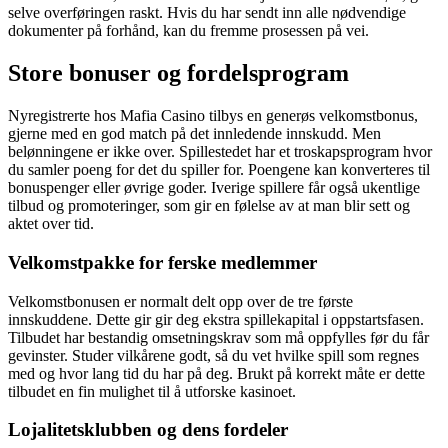
selve overføringen raskt. Hvis du har sendt inn alle nødvendige
dokumenter på forhånd, kan du fremme prosessen på vei.
Store bonuser og fordelsprogram
Nyregistrerte hos Mafia Casino tilbys en generøs velkomstbonus,
gjerne med en god match på det innledende innskudd. Men
belønningene er ikke over. Spillestedet har et troskapsprogram hvor
du samler poeng for det du spiller for. Poengene kan konverteres til
bonuspenger eller øvrige goder. Iverige spillere får også ukentlige
tilbud og promoteringer, som gir en følelse av at man blir sett og
aktet over tid.
Velkomstpakke for ferske medlemmer
Velkomstbonusen er normalt delt opp over de tre første
innskuddene. Dette gir gir deg ekstra spillekapital i oppstartsfasen.
Tilbudet har bestandig omsetningskrav som må oppfylles før du får
gevinster. Studer vilkårene godt, så du vet hvilke spill som regnes
med og hvor lang tid du har på deg. Brukt på korrekt måte er dette
tilbudet en fin mulighet til å utforske kasinoet.
Lojalitetsklubben og dens fordeler