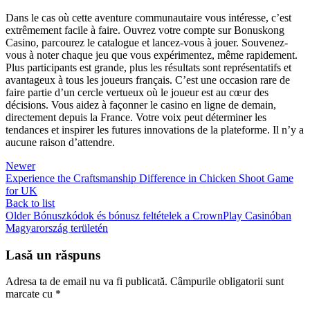
Dans le cas où cette aventure communautaire vous intéresse, c’est
extrêmement facile à faire. Ouvrez votre compte sur Bonuskong
Casino, parcourez le catalogue et lancez-vous à jouer. Souvenez-
vous à noter chaque jeu que vous expérimentez, même rapidement.
Plus participants est grande, plus les résultats sont représentatifs et
avantageux à tous les joueurs français. C’est une occasion rare de
faire partie d’un cercle vertueux où le joueur est au cœur des
décisions. Vous aidez à façonner le casino en ligne de demain,
directement depuis la France. Votre voix peut déterminer les
tendances et inspirer les futures innovations de la plateforme. Il n’y a
aucune raison d’attendre.
Newer
Experience the Craftsmanship Difference in Chicken Shoot Game
for UK
Back to list
Older
Bónuszkódok és bónusz feltételek a CrownPlay Casinóban
Magyarország területén
Lasă un răspuns
Adresa ta de email nu va fi publicată.
Câmpurile obligatorii sunt
marcate cu
*