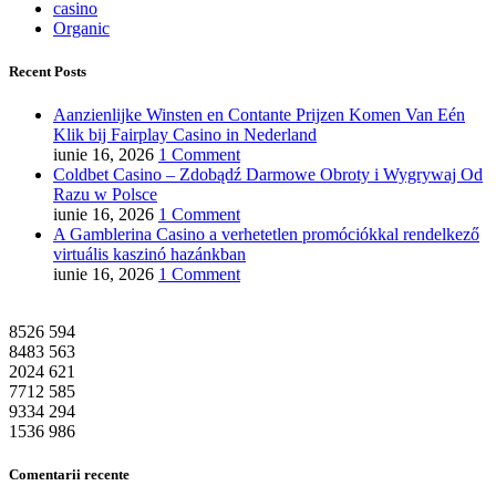
casino
Organic
Recent Posts
Aanzienlijke Winsten en Contante Prijzen Komen Van Eén
Klik bij Fairplay Casino in Nederland
iunie 16, 2026
1 Comment
Coldbet Casino – Zdobądź Darmowe Obroty i Wygrywaj Od
Razu w Polsce
iunie 16, 2026
1 Comment
A Gamblerina Casino a verhetetlen promóciókkal rendelkező
virtuális kaszinó hazánkban
iunie 16, 2026
1 Comment
8526
594
8483
563
2024
621
7712
585
9334
294
1536
986
Comentarii recente