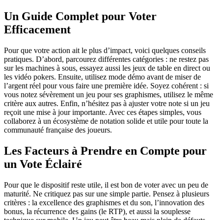
Un Guide Complet pour Voter
Efficacement
Pour que votre action ait le plus d’impact, voici quelques conseils
pratiques. D’abord, parcourez différentes catégories : ne restez pas
sur les machines à sous, essayez aussi les jeux de table en direct ou
les vidéo pokers. Ensuite, utilisez mode démo avant de miser de
l’argent réel pour vous faire une première idée. Soyez cohérent : si
vous notez sévèrement un jeu pour ses graphismes, utilisez le même
critère aux autres. Enfin, n’hésitez pas à ajuster votre note si un jeu
reçoit une mise à jour importante. Avec ces étapes simples, vous
collaborez à un écosystème de notation solide et utile pour toute la
communauté française des joueurs.
Les Facteurs à Prendre en Compte pour
un Vote Éclairé
Pour que le dispositif reste utile, il est bon de voter avec un peu de
maturité. Ne critiquez pas sur une simple partie. Pensez à plusieurs
critères : la excellence des graphismes et du son, l’innovation des
bonus, la récurrence des gains (le RTP), et aussi la souplesse