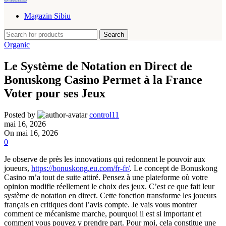
Magazin Sibiu
Search
Organic
Le Système de Notation en Direct de
Bonuskong Casino Permet à la France
Voter pour ses Jeux
Posted by
control11
mai 16, 2026
On mai 16, 2026
0
Je observe de près les innovations qui redonnent le pouvoir aux
joueurs,
https://bonuskong.eu.com/fr-fr/
. Le concept de Bonuskong
Casino m’a tout de suite attiré. Pensez à une plateforme où votre
opinion modifie réellement le choix des jeux. C’est ce que fait leur
système de notation en direct. Cette fonction transforme les joueurs
français en critiques dont l’avis compte. Je vais vous montrer
comment ce mécanisme marche, pourquoi il est si important et
comment vous pouvez y prendre part. Pour moi, cela constitue une