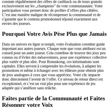
constate régulièrement des offres de cashback ou de tours gratuits
exclusivement sur les „champions” du vote communautaire. Votre
participation vous permet donc de profiter d’offres plus ciblées.
C’est une manière maligne de récompenser la communauté et de
s’garantir que le contenu promotionnel répond exactement aux
envies des joueurs.
Pourquoi Votre Avis Pèse Plus que Jamais
Dans un univers en ligne si rempli, votre évaluation constitue guide
important aux autres joueurs. Chaque note que vous attribuez est un
conseil pour un autre joueur. Cela contribue de trouver des jeux peu
connus ou d’éviter des mésaventures, pour une expérience collective
plus variée et plus sûre. Pour Bonuskong, ces informations sont
capitales. Elles servent à comprendre les évolutions, à adapter les
promotions et même à échanger avec les éditeurs pour obtenir plus
de jeux analogues à ceux que vous appréciez. Votre clic impacte
donc directement l’avenir de l’offre. Ce niveau de retour direct est
exceptionnel, et c’est un vrai plus pour une expérience de jeu
adaptée qui s’améliore sans relâche.
Faites partie de la Communauté et Faites
Résonner votre Voix