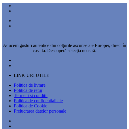
Aducem gusturi autentice din colțurile ascunse ale Europei, direct în
casa ta. Descoperă selecția noastră.
LINK-URI UTILE
Politica de livrare
Politica de retur
Termeni si conditii
Politica de confidentialitate
Politica de Cookie
Prelucrarea datelor personale