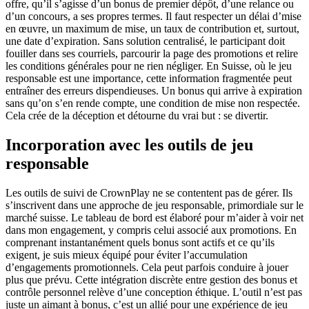
offre, qu’il s’agisse d’un bonus de premier dépôt, d’une relance ou
d’un concours, a ses propres termes. Il faut respecter un délai d’mise
en œuvre, un maximum de mise, un taux de contribution et, surtout,
une date d’expiration. Sans solution centralisé, le participant doit
fouiller dans ses courriels, parcourir la page des promotions et relire
les conditions générales pour ne rien négliger. En Suisse, où le jeu
responsable est une importance, cette information fragmentée peut
entraîner des erreurs dispendieuses. Un bonus qui arrive à expiration
sans qu’on s’en rende compte, une condition de mise non respectée.
Cela crée de la déception et détourne du vrai but : se divertir.
Incorporation avec les outils de jeu
responsable
Les outils de suivi de CrownPlay ne se contentent pas de gérer. Ils
s’inscrivent dans une approche de jeu responsable, primordiale sur le
marché suisse. Le tableau de bord est élaboré pour m’aider à voir net
dans mon engagement, y compris celui associé aux promotions. En
comprenant instantanément quels bonus sont actifs et ce qu’ils
exigent, je suis mieux équipé pour éviter l’accumulation
d’engagements promotionnels. Cela peut parfois conduire à jouer
plus que prévu. Cette intégration discrète entre gestion des bonus et
contrôle personnel relève d’une conception éthique. L’outil n’est pas
juste un aimant à bonus, c’est un allié pour une expérience de jeu