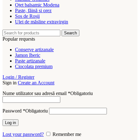
Oțet balsamic Modena
Paste, făină si orez
Sos de Roșii
Ulei de măsline extravirgin
Search
Popular requests
Conserve artizanale
Jamon Iberic
Paste artizanale
Ciocolata premium
Login / Register
Sign in
Create an Account
Nume utilizator sau adresă email
*
Obligatoriu
Password
*
Obligatoriu
Log in
Lost your password?
Remember me