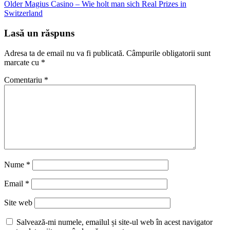
Older
Magius Casino – Wie holt man sich Real Prizes in
Switzerland
Lasă un răspuns
Adresa ta de email nu va fi publicată.
Câmpurile obligatorii sunt
marcate cu
*
Comentariu
*
Nume
*
Email
*
Site web
Salvează-mi numele, emailul și site-ul web în acest navigator