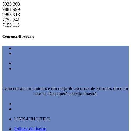
5933
303
9881
999
9963
918
7752
741
7153
113
Comentarii recente
Aducem gusturi autentice din colțurile ascunse ale Europei, direct în
casa ta. Descoperă selecția noastră.
LINK-URI UTILE
Politica de livrare