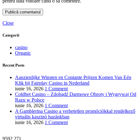
pentru data viitoare când o să comentez.
Close
Categorii
casino
Organic
Recent Posts
Aanzienlijke Winsten en Contante Prijzen Komen Van Eén
Klik bij Fairplay Casino in Nederland
iunie 16, 2026
1 Comment
Coldbet Casino – Zdobądź Darmowe Obroty i Wygrywaj Od
Razu w Polsce
iunie 16, 2026
1 Comment
A Gamblerina Casino a verhetetlen promóciókkal rendelkező
virtuális kaszinó hazánkban
iunie 16, 2026
1 Comment
9592
271