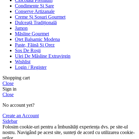
Ciocolată Premium
Condimente Si Sare
Conserve Artizanale
Creme Și Sosuri Gourmet
Dulceață Tradițională
Jamon
Măsline Gourmet
Oțet Balsamic Modena
Paste, Făină Si Orez
Sos De Roșii
Ulei De Măsline Extravirgin
Wishlist
Login / Register
Shopping cart
Close
Sign in
Close
No account yet?
Create an Account
Sidebar
Folosim cookie-uri pentru a îmbunătăți experiența dvs. pe site-ul
nostru. Navigând pe acest site, sunteți de acord cu utilizarea cookie-
urilor.