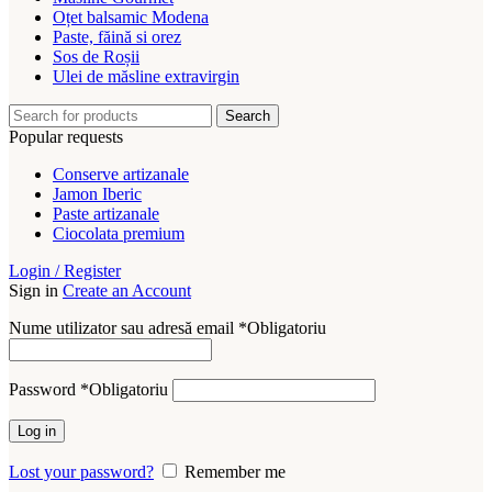
Oțet balsamic Modena
Paste, făină si orez
Sos de Roșii
Ulei de măsline extravirgin
Search
Popular requests
Conserve artizanale
Jamon Iberic
Paste artizanale
Ciocolata premium
Login / Register
Sign in
Create an Account
Nume utilizator sau adresă email
*
Obligatoriu
Password
*
Obligatoriu
Log in
Lost your password?
Remember me