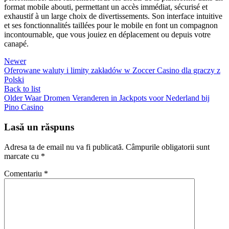
format mobile abouti, permettant un accès immédiat, sécurisé et
exhaustif à un large choix de divertissements. Son interface intuitive
et ses fonctionnalités taillées pour le mobile en font un compagnon
incontournable, que vous jouiez en déplacement ou depuis votre
canapé.
Newer
Oferowane waluty i limity zakładów w Zoccer Casino dla graczy z
Polski
Back to list
Older
Waar Dromen Veranderen in Jackpots voor Nederland bij
Pino Casino
Lasă un răspuns
Adresa ta de email nu va fi publicată.
Câmpurile obligatorii sunt
marcate cu
*
Comentariu
*