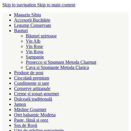
Skip to navigation
Skip to main content
Magazin Sibiu
Accesorii Bucătărie
Legume Conservate
Bauturi
Băuturi spirtoase
Vin Alb
Vin Rose
Vin Roșu
Sampanie
Prosecco si Spumant Metoda Charmat
Cava si Spumante Metoda Clasica
Produse de post
Ciocolată premium
Condimente si sare
Conserve artizanale
Creme și sosuri gourmet
Dulceață tradițională
Jamon
Măsline Gourmet
Oțet balsamic Modena
Paste, făină si orez
Sos de Roșii
Ulei de măsline extravirgin