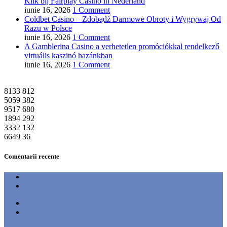
Klik bij Fairplay Casino in Nederland
iunie 16, 2026
1 Comment
Coldbet Casino – Zdobądź Darmowe Obroty i Wygrywaj Od
Razu w Polsce
iunie 16, 2026
1 Comment
A Gamblerina Casino a verhetetlen promóciókkal rendelkező
virtuális kaszinó hazánkban
iunie 16, 2026
1 Comment
8133
812
5059
382
9517
680
1894
292
3332
132
6649
36
Comentarii recente