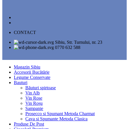
CONTACT
Sibiu, Str. Turnului, nr. 23
0770 632 588
Magazin Sibiu
Accesorii Bucătărie
Legume Conservate
Bauturi
Băuturi spirtoase
Vin Alb
Vin Rose
Vin Roșu
Sampanie
Prosecco si Spumant Metoda Charmat
Cava si Spumante Metoda Clasica
Produse De Post