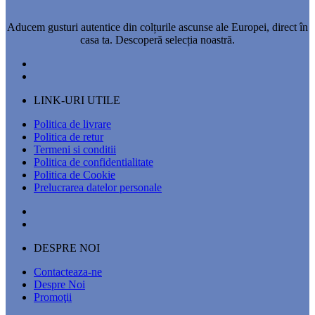
Aducem gusturi autentice din colțurile ascunse ale Europei, direct în
casa ta. Descoperă selecția noastră.
LINK-URI UTILE
Politica de livrare
Politica de retur
Termeni si conditii
Politica de confidentialitate
Politica de Cookie
Prelucrarea datelor personale
DESPRE NOI
Contacteaza-ne
Despre Noi
Promoţii