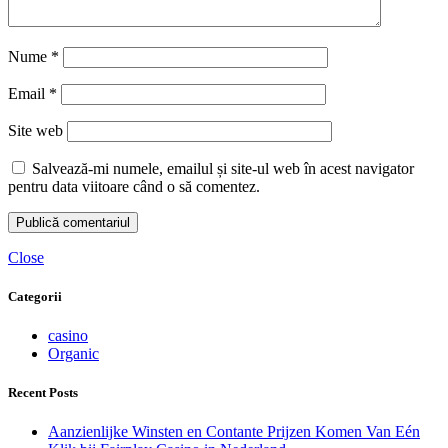
Nume
*
Email
*
Site web
Salvează-mi numele, emailul și site-ul web în acest navigator
pentru data viitoare când o să comentez.
Close
Categorii
casino
Organic
Recent Posts
Aanzienlijke Winsten en Contante Prijzen Komen Van Eén