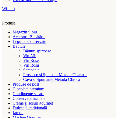
Wishlist
Produse
Magazin Sibiu
Accesorii Bucătărie
Legume Conservate
Bauturi
Băuturi spirtoase
Vin Alb
Vin Rose
Vin Roșu
Sampanie
Prosecco si Spumant Metoda Charmat
Cava si Spumante Metoda Clasica
Produse de post
Ciocolată premium
Condimente si sare
Conserve artizanale
Creme și sosuri gourmet
Dulceață tradițională
Jamon
Măsline Gourmet