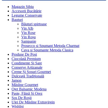
Magazin Sibiu
Accesorii Bucătărie
Legume Conservate
Bauturi
Băuturi spirtoase
Vin Alb
Vin Rose
Vin Roșu
Sampanie
Prosecco si Spumant Metoda Charmat
Cava si Spumante Metoda Clasica
Produse De Post
Ciocolată Premium
Condimente Si Sare
Conserve Artizanale
Creme Și Sosuri Gourmet
Dulceață Tradițională
Jamon
Măsline Gourmet
Oțet Balsamic Modena
Paste, Făină Si Orez
Sos De Roșii
Ulei De Măsline Extravirgin
Wishlist