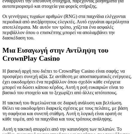
ενθαρρύνει την υπεύθυνη στοίχημα, παρέχοντας βοηθήματα για
αυτοπεριορισμό και στοιχεία για φορείς στήριξης.
Οι γεννήτριες τυχαίων αριθμών (RNG) στα παιχνίδια ελέγχονται
περιοδικά από ανεξάρτητους ελεγκτές. Αυτό εγγυάται αμερόληπτα
αποτελέσματα. Με αυτόν τον τρόπο, χτίζεται ένα ασφαλές
περιβάλλον όπου ο επισκέπτης μπορεί να απολαμβάνει την
διασκέδαση του.
Μια Εισαγωγή στην Αντίληψη του
CrownPlay Casino
Η βασική αρχή που διέπει το CrownPlay Casino είναι σαφής: να
προσφέρει συνεχή αξία. Σε αντίθεση με αποσπασματικές ενέργειες,
έχει οικοδομήσει ένα περιβάλλον όπου σχεδόν κάθε ενέργεια
μπορεί να δώσει κάποιο κέρδος. Αυτή η ροή ευκαιριών είναι το
βασικό του στοιχείο και το ξεχωρίζει από άλλες ιστότοπους.
Η τακτική του θεμελιώνεται σε διαρκή ανάλυση και βελτίωση.
Θέλει να οικοδομήσει διαρκείς σχέσεις με τους πελάτες, με βάση
τη σαφήνεια και συνεπή στάθμη. Αυτή η λογική είναι ορατή σε
κάθε τομέα, από τα παιχνίδια και τους τρόπους ανάληψης.
Αυτή η τακτική απορρέει από την κατανόηση των πελατών. Το