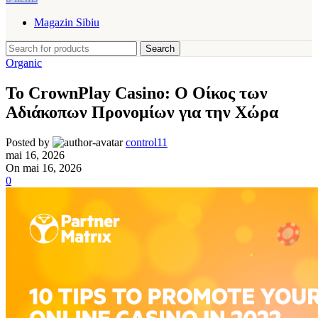
Magazin Sibiu
Search
Organic
Το CrownPlay Casino: Ο Οίκος των
Αδιάκοπων Προνομίων για την Χώρα
Posted by
control11
mai 16, 2026
On mai 16, 2026
0