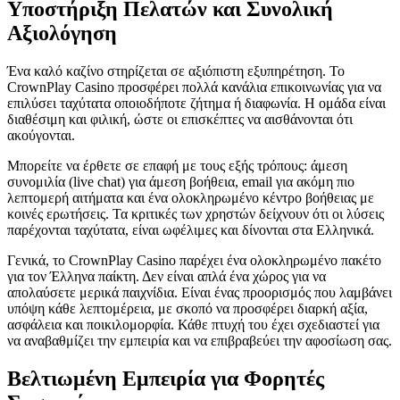
Υποστήριξη Πελατών και Συνολική
Αξιολόγηση
Ένα καλό καζίνο στηρίζεται σε αξιόπιστη εξυπηρέτηση. Το
CrownPlay Casino προσφέρει πολλά κανάλια επικοινωνίας για να
επιλύσει ταχύτατα οποιοδήποτε ζήτημα ή διαφωνία. Η ομάδα είναι
διαθέσιμη και φιλική, ώστε οι επισκέπτες να αισθάνονται ότι
ακούγονται.
Μπορείτε να έρθετε σε επαφή με τους εξής τρόπους: άμεση
συνομιλία (live chat) για άμεση βοήθεια, email για ακόμη πιο
λεπτομερή αιτήματα και ένα ολοκληρωμένο κέντρο βοήθειας με
κοινές ερωτήσεις. Τα κριτικές των χρηστών δείχνουν ότι οι λύσεις
παρέχονται ταχύτατα, είναι ωφέλιμες και δίνονται στα Ελληνικά.
Γενικά, το CrownPlay Casino παρέχει ένα ολοκληρωμένο πακέτο
για τον Έλληνα παίκτη. Δεν είναι απλά ένα χώρος για να
απολαύσετε μερικά παιχνίδια. Είναι ένας προορισμός που λαμβάνει
υπόψη κάθε λεπτομέρεια, με σκοπό να προσφέρει διαρκή αξία,
ασφάλεια και ποικιλομορφία. Κάθε πτυχή του έχει σχεδιαστεί για
να αναβαθμίζει την εμπειρία και να επιβραβεύει την αφοσίωση σας.
Βελτιωμένη Εμπειρία για Φορητές