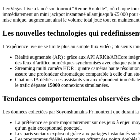
LeoVegas Live a lancé son tournoi “Renne Roulette”, où chaque tour c
immédiatement un mini‑jackpot instantané allant jusqu’à €5 000 pour ch
mise unique, augmentant ainsi le volume total joué tout en maintenant u
Les nouvelles technologies qui redéfinissent
L’expérience live ne se limite plus au simple flux vidéo ; plusieurs inn
Réalité augmentée (AR) : grâce aux API ARKit/ARCore intégrées
des feux d’artifice numériques synchronisés avec chaque gain m
Streaming multi‑caméra HDR : quatre caméras haute résolution c
assure une profondeur chromatique comparable à celle d’un stud
Chatbots IA dédiés : ces assistants vocaux répondent immédiat
le trafic dépasse
15000
connexions simultanées.
Tendances comportementales observées chez
Les données collectées par Soyonshumains.Fr montrent que durant la 
La préférence se porte majoritairement sur des jeux à enjeu moye
qu’un gain exceptionnel ponctuel.
Les paris sociaux explosent grâce aux partages instantanés su
Les programmes fidélité saisonniers offrent des points doublés 