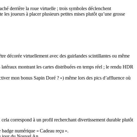
é derrière la roue virtuelle ; trois symboles déclenchent
 les joueurs à placer plusieurs petites mises plutôt qu’une grosse
re décorée virtuellement avec des guirlandes scintillantes ou même
latéraux montrant les cartes distribuées en temps réel ; le rendu HDR
ctiver mon bonus Sapin Doré ? ») même lors des pics d’affluence où
 cela correspond à un profil recherchant divertissement durable plutôt
de badge numérique « Cadeau reçu ».
le jour du Nouvel An.