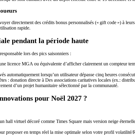
joueurs
r directement des crédits bonus personnalisés (« gift code ») à leurs 
ilisation rapide.
iale pendant la période haute
responsable lors des pics saisonniers :
’une licence MGA ou équivalente d’afficher clairement un compteur te
és automatiquement lorsqu’un utilisateur dépasse cinq heures consécutiv
es : donation directe à Des associations caritatives locales (ex.: distr
ement d’un projet humanitaire sélectionné par la communauté.
 innovations pour Noël 2027 ?
un hall virtuel décoré comme Times Square mais version neige éternelle
e pour proposer en temps réel la mise optimale selon votre profil volat