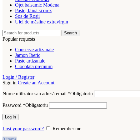
Oțet balsamic Modena
Paste, făină si orez
Sos de Roșii
Ulei de măsline extravirgin
Search
Popular requests
Conserve artizanale
Jamon Iberic
Paste artizanale
Ciocolata premium
Login / Register
Sign in
Create an Account
Nume utilizator sau adresă email
*
Obligatoriu
Password
*
Obligatoriu
Log in
Lost your password?
Remember me
0
items