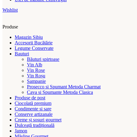
Wishlist
Produse
Magazin Sibiu
Accesorii Bucătărie
Legume Conservate
Bauturi
Băuturi spirtoase
Vin Alb
Vin Rose
Vin Roșu
Sampanie
Prosecco si Spumant Metoda Charmat
Cava si Spumante Metoda Clasica
Produse de post
Ciocolată premium
Condimente si sare
Conserve artizanale
Creme și sosuri gourmet
Dulceață tradițională
Jamon
Măsline Gourmet