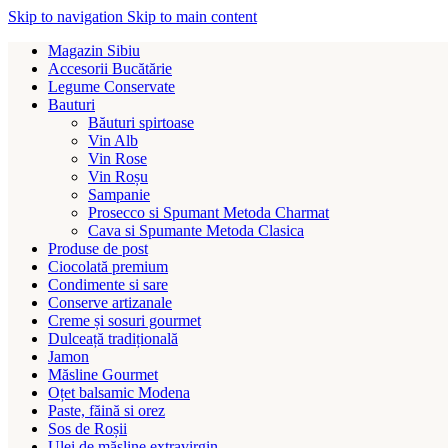
Skip to navigation
Skip to main content
Magazin Sibiu
Accesorii Bucătărie
Legume Conservate
Bauturi
Băuturi spirtoase
Vin Alb
Vin Rose
Vin Roșu
Sampanie
Prosecco si Spumant Metoda Charmat
Cava si Spumante Metoda Clasica
Produse de post
Ciocolată premium
Condimente si sare
Conserve artizanale
Creme și sosuri gourmet
Dulceață tradițională
Jamon
Măsline Gourmet
Oțet balsamic Modena
Paste, făină si orez
Sos de Roșii
Ulei de măsline extravirgin