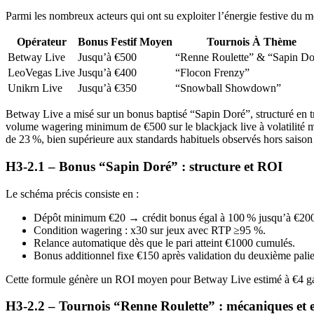
Parmi les nombreux acteurs qui ont su exploiter l’énergie festive du mo
Opérateur
Bonus Festif Moyen
Tournois À Thème
Betway Live
Jusqu’à €500
“Renne Roulette” & “Sapin Do
LeoVegas Live
Jusqu’à €400
“Flocon Frenzy”
Unikrn Live
Jusqu’à €350
“Snowball Showdown”
Betway Live a misé sur un bonus baptisé “Sapin Doré”, structuré en tro
volume wagering minimum de €500 sur le blackjack live à volatilité 
de 23 %, bien supérieure aux standards habituels observés hors saison 
H3‑2.1 – Bonus “Sapin Doré” : structure et ROI
Le schéma précis consiste en :
Dépôt minimum €20 → crédit bonus égal à 100 % jusqu’à €20
Condition wagering : x30 sur jeux avec RTP ≥95 %.
Relance automatique dès que le pari atteint €1000 cumulés.
Bonus additionnel fixe €150 après validation du deuxième palie
Cette formule génère un ROI moyen pour Betway Live estimé à €4 gag
H3‑2.2 – Tournois “Renne Roulette” : mécaniques et