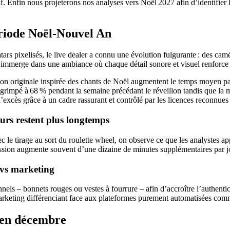
if. Enfin nous projeterons nos analyses vers Noël 2027 afin d’identifier 
ériode Noël‑Nouvel An
atars pixelisés, le live dealer a connu une évolution fulgurante : des 
s’immerge dans une ambiance où chaque détail sonore et visuel renforce 
son originale inspirée des chants de Noël augmentent le temps moyen pas
a grimpé à 68 % pendant la semaine précédant le réveillon tandis que la
l’excès grâce à un cadre rassurant et contrôlé par les licences reconn
eurs restent plus longtemps
c le tirage au sort du roulette wheel, on observe ce que les analystes a
ssion augmente souvent d’une dizaine de minutes supplémentaires par jou
é vs marketing
nels – bonnets rouges ou vestes à fourrure – afin d’accroître l’authentici
marketing différenciant face aux plateformes purement automatisées com
é en décembre