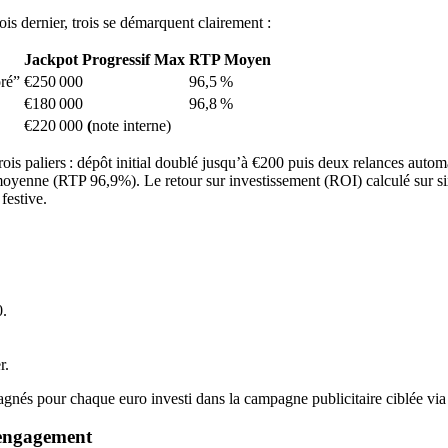
is dernier, trois se démarquent clairement :
Jackpot Progressif Max
RTP Moyen
ré”
€250 000
96,5 %
€180 000
96,8 %
€220 000
(
note interne)
is paliers : dépôt initial doublé jusqu’à €200 puis deux relances automa
moyenne (RTP 96,9%). Le retour sur investissement (ROI) calculé sur 
festive.
0.
r.
nés pour chaque euro investi dans la campagne publicitaire ciblée v
 engagement