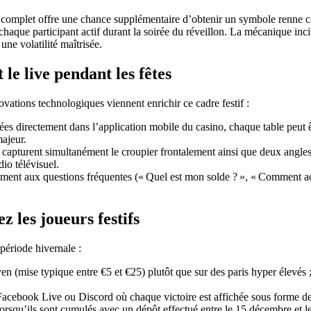
omplet offre une chance supplémentaire d’obtenir un symbole renne cach
aque participant actif durant la soirée du réveillon. La mécanique incite
ne volatilité maîtrisée.
 le live pendant les fêtes
ovations technologiques viennent enrichir ce cadre festif :
 directement dans l’application mobile du casino, chaque table peut êt
ajeur.
apturent simultanément le croupier frontalement ainsi que deux angles 
io télévisuel.
ement aux questions fréquentes (« Quel est mon solde ? », « Comment a
 les joueurs festifs
période hivernale :
n (mise typique entre €5 et €25) plutôt que sur des paris hyper élevés ;
r Facebook Live ou Discord où chaque victoire est affichée sous forme 
lorsqu’ils sont cumulés avec un dépôt effectué entre le 15 décembre et 