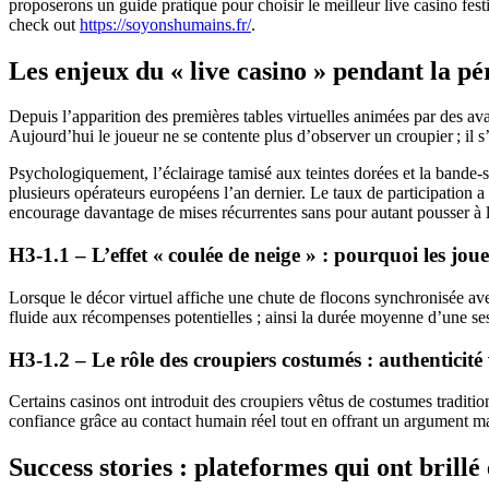
proposerons un guide pratique pour choisir le meilleur live casino fest
check out
https://soyonshumains.fr/
.
Les enjeux du « live casino » pendant la p
Depuis l’apparition des premières tables virtuelles animées par des av
Aujourd’hui le joueur ne se contente plus d’observer un croupier ; il 
Psychologiquement, l’éclairage tamisé aux teintes dorées et la bande‑
plusieurs opérateurs européens l’an dernier. Le taux de participation 
encourage davantage de mises récurrentes sans pour autant pousser à 
H3‑1.1 – L’effet « coulée de neige » : pourquoi les jou
Lorsque le décor virtuel affiche une chute de flocons synchronisée ave
fluide aux récompenses potentielles ; ainsi la durée moyenne d’une se
H3‑1.2 – Le rôle des croupiers costumés : authenticit
Certains casinos ont introduit des croupiers vêtus de costumes tradition
confiance grâce au contact humain réel tout en offrant un argument 
Success stories : plateformes qui ont brill