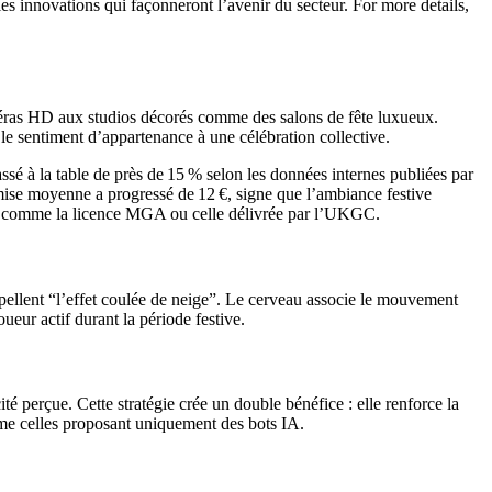
les innovations qui façonneront l’avenir du secteur. For more details,
caméras HD aux studios décorés comme des salons de fête luxueux.
le sentiment d’appartenance à une célébration collective.
sé à la table de près de 15 % selon les données internes publiées par
 mise moyenne a progressé de 12 €, signe que l’ambiance festive
ues comme la licence MGA ou celle délivrée par l’UKGC.
ppellent “l’effet coulée de neige”. Le cerveau associe le mouvement
eur actif durant la période festive.
té perçue. Cette stratégie crée un double bénéfice : elle renforce la
me celles proposant uniquement des bots IA.