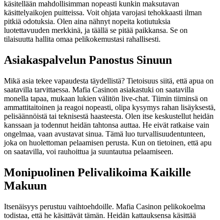
käsitellään mahdollisimman nopeasti kunkin maksutavan
käsittelyaikojen puitteissa. Voit ohjata varojasi tehokkaasti ilman
pitkiä odotuksia. Olen aina nähnyt nopeita kotiutuksia
luotettavuuden merkkinä, ja täällä se pitää paikkansa. Se on
tilaisuutta hallita omaa pelikokemustasi rahallisesti.
Asiakaspalvelun Panostus Sinuun
Mikä asia tekee vapaudesta täydellistä? Tietoisuus siitä, että apua on
saatavilla tarvittaessa. Mafia Casinon asiakastuki on saatavilla
monella tapaa, mukaan lukien välitön live-chat. Tiimin tiiminsä on
ammattitaitoinen ja reagoi nopeasti, olipa kysymys rahan lisäyksestä,
pelisäännöistä tai teknisestä haasteesta. Olen itse keskustellut heidän
kanssaan ja todennut heidän tahtonsa auttaa. He eivät ratkaise vain
ongelmaa, vaan avustavat sinua. Tämä luo turvallisuudentunteen,
joka on huolettoman pelaamisen perusta. Kun on tietoinen, että apu
on saatavilla, voi rauhoittua ja suuntautua pelaamiseen.
Monipuolinen Pelivalikoima Kaikille
Makuun
Itsenäisyys perustuu vaihtoehdoille. Mafia Casinon pelikokoelma
todistaa, että he käsittävät tämän. Heidän kattauksensa käsittää