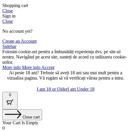
Shopping cart
Close
Sign in
Close
No account yet?
Create an Account
Sidebar
Folosim cookie-uri pentru a îmbunătăți experiența dvs. pe site-ul
nostru. Navigând pe acest site, sunteți de acord cu utilizarea cookie-
urilor.
More info
More info
Accept
Ai peste 18 ani? Trebuie să aveți 18 ani sau mai mult pentru a
vizualiza pagina. Vă rugăm să vă verificați vârsta pentru a intra.
I am 18 or Older
I am Under 18
0
Close cart
Your Cart Is Empty
0