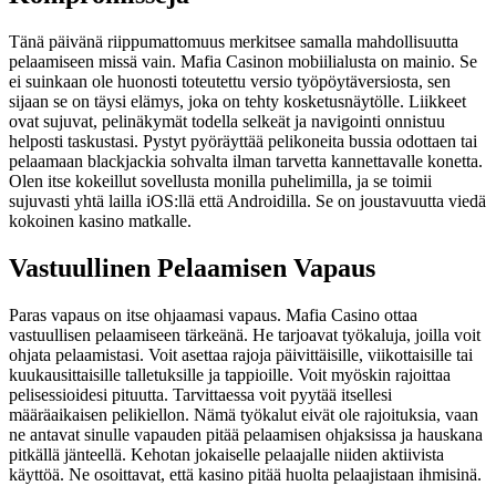
Tänä päivänä riippumattomuus merkitsee samalla mahdollisuutta
pelaamiseen missä vain. Mafia Casinon mobiilialusta on mainio. Se
ei suinkaan ole huonosti toteutettu versio työpöytäversiosta, sen
sijaan se on täysi elämys, joka on tehty kosketusnäytölle. Liikkeet
ovat sujuvat, pelinäkymät todella selkeät ja navigointi onnistuu
helposti taskustasi. Pystyt pyöräyttää pelikoneita bussia odottaen tai
pelaamaan blackjackia sohvalta ilman tarvetta kannettavalle konetta.
Olen itse kokeillut sovellusta monilla puhelimilla, ja se toimii
sujuvasti yhtä lailla iOS:llä että Androidilla. Se on joustavuutta viedä
kokoinen kasino matkalle.
Vastuullinen Pelaamisen Vapaus
Paras vapaus on itse ohjaamasi vapaus. Mafia Casino ottaa
vastuullisen pelaamiseen tärkeänä. He tarjoavat työkaluja, joilla voit
ohjata pelaamistasi. Voit asettaa rajoja päivittäisille, viikottaisille tai
kuukausittaisille talletuksille ja tappioille. Voit myöskin rajoittaa
pelisessioidesi pituutta. Tarvittaessa voit pyytää itsellesi
määräaikaisen pelikiellon. Nämä työkalut eivät ole rajoituksia, vaan
ne antavat sinulle vapauden pitää pelaamisen ohjaksissa ja hauskana
pitkällä jänteellä. Kehotan jokaiselle pelaajalle niiden aktiivista
käyttöä. Ne osoittavat, että kasino pitää huolta pelaajistaan ihmisinä.