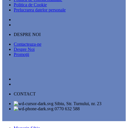
Politica de Cookie
Prelucrarea datelor personale
DESPRE NOI
Contacteaza-ne
Despre Noi
Promoţii
CONTACT
Sibiu, Str. Turnului, nr. 23
0770 632 588