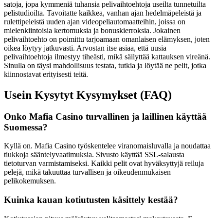
satoja, jopa kymmeniä tuhansia pelivaihtoehtoja useilta tunnetuilta
pelistudioilta. Tavoitatte kaikkea, vanhan ajan hedelmäpeleistä ja
rulettipeleistä uuden ajan videopeliautomaatteihin, joissa on
mielenkiintoisia kertomuksia ja bonuskierroksia. Jokainen
pelivaihtoehto on poimittu tarjoamaan omanlaisen elämyksen, joten
oikea löytyy jatkuvasti. Arvostan itse asiaa, että uusia
pelivaihtoehtoja ilmestyy tiheästi, mikä säilyttää kattauksen vireänä.
Sinulla on täysi mahdollisuus testata, tutkia ja löytää ne pelit, jotka
kiinnostavat erityisesti teitä.
Usein Kysytyt Kysymykset (FAQ)
Onko Mafia Casino turvallinen ja laillinen käyttää
Suomessa?
Kyllä on. Mafia Casino työskentelee viranomaisluvalla ja noudattaa
tiukkoja sääntelyvaatimuksia. Sivusto käyttää SSL-salausta
tietoturvan varmistamiseksi. Kaikki pelit ovat hyväksyttyjä reiluja
pelejä, mikä takuuttaa turvallisen ja oikeudenmukaisen
pelikokemuksen.
Kuinka kauan kotiutusten käsittely kestää?