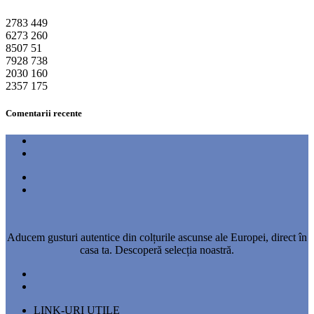
2783
449
6273
260
8507
51
7928
738
2030
160
2357
175
Comentarii recente
Aducem gusturi autentice din colțurile ascunse ale Europei, direct în
casa ta. Descoperă selecția noastră.
LINK-URI UTILE