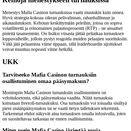
Keinoja menestykseen turnauksissa
Menestys Mafia Casinon turnauksissa vaatii muutakin kuin onnea.
Hyvä strategia kokoaa oikean pelivalinnan, rahanhallinnan ja
aikataulutuksen. Kehotan keskittymään peleihin, joissa on sopiva
volatiliteetti ja erinomainen palautusprosentti (RTP) – ne ansaitset
pisteitä tasaisemmin. On lisäksi viisasta jättää peliaikaa turnauksen
loppuvaiheille, jolloin pystyt reagoida muiden pelaajien suorituksiin.
Vältä jätä pelaamista viime tippaan, sillä leaderboardin sijoitukset
voivat muuttua nopeasti viime hetkillä.
UKK
Tarvitseeko Mafia Casinon turnauksiin
osallistuminen omaa pääsymaksun?
Monimpiin Mafia Casinon turnauksiin osallistuminen on
veloituksetonta, eikä pääsymaksua vaadita. Näitä turnauksia
kutsutaan freeroll-turnauksiksi. Osa turnauksiin voi toisaalta sisältyä
pieni sisäänpääsymaksu tai se vaatii tietyn talletuksen tekemistä.
Tarkemmat ehdot näkyvät aina turnauksen omalla infosivulla, joten
on suositeltavaa tarkastaa ne ennen osallistumista.
Miten usein Mafia Casino järjestää uusia