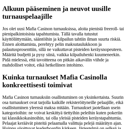
Alkuun pääseminen ja neuvot uusille
turnauspelaajille
Jos olet uusi Mafia Casinon turnauksissa, aloita pienistä freeroll- tai
pienipalkintoisista tapahtumista. Tällä tavalla tutustut
käyttöliittymään, sääntöihin ja kilpailun tahtiin ilman suurta riskiä.
Ennen aloittamista, perehtyy pelin maksutaulukkoon ja
palautusprosenttiin, sillä ne vaikuttavat pisteiden keräysnopeuteen.
Määritä budjetti ja pysy siinä, vaikka kilpailuhenki kuumeneekin.
Pidä mielessä, että tavoitteena on pitkän aikavälin viihde ja
mahdolliset voitot, eikä hetkellinen intohimo.
Kuinka turnaukset Mafia Casinolla
konkreettisesti toimivat
Mafia Casinon turnauksiin osallistuminen on yksinkertaista. Suurin
osa turnaukset ovat tarjolla kaikille rekisteröityneille pelaajille, eikä
osallistuminen yleensä maksa mitään. Turnaukset jaotellaan usein
kategorioihin: ne voivat keskittyä tiettyihin peleihin kuten pokeriin
tai klassikkokasinoihin, tai olla yleisiä pisteiden keräystapahtumia.
Pelaajat keräävät pisteitä pelaamalla valittuja pelejä määrätyn ajan.
Huippu sijoittuvat leaderboardin kärkeen. Järjestelmä on selkeä ja