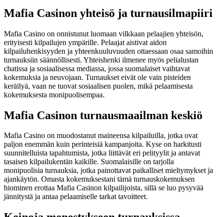
Mafia Casinon yhteisö ja turnausilmapiiri
Mafia Casino on onnistunut luomaan vilkkaan pelaajien yhteisön,
erityisesti kilpailujen ympärille. Pelaajat aistivat aidon
kilpailuhenkisyyden ja yhteenkuuluvuuden ottaessaan osaa samoihin
turnauksiin säännöllisesti. Yhteishenki ilmenee myös pelialustan
chatissa ja sosiaalisessa mediassa, jossa suomalaiset vaihtavat
kokemuksia ja neuvojaan. Turnaukset eivät ole vain pisteiden
keräilyä, vaan ne tuovat sosiaalisen puolen, mikä pelaamisesta
kokemuksesta monipuolisempaa.
Mafia Casinon turnausmaailman keskiö
Mafia Casino on muodostanut maineensa kilpailuilla, jotka ovat
paljon enemmän kuin perinteisiä kampanjoita. Kyse on harkitusti
suunnitelluista tapahtumista, jotka liittävät eri pelityylit ja antavat
tasaisen kilpailukentän kaikille. Suomalaisille on tarjolla
monipuolisia turnauksia, jotka painottavat paikalliset mieltymykset ja
ajankäytön. Omasta kokemuksestani tämä turnauskokemuksen
hiominen erottaa Mafia Casinon kilpailijoista, sillä se luo pysyvää
jännitystä ja antaa pelaamiselle tarkat tavoitteet.