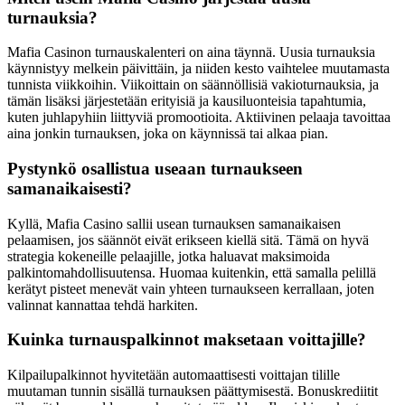
turnauksia?
Mafia Casinon turnauskalenteri on aina täynnä. Uusia turnauksia
käynnistyy melkein päivittäin, ja niiden kesto vaihtelee muutamasta
tunnista viikkoihin. Viikoittain on säännöllisiä vakioturnauksia, ja
tämän lisäksi järjestetään erityisiä ja kausiluonteisia tapahtumia,
kuten juhlapyhiin liittyviä promootioita. Aktiivinen pelaaja tavoittaa
aina jonkin turnauksen, joka on käynnissä tai alkaa pian.
Pystynkö osallistua useaan turnaukseen
samanaikaisesti?
Kyllä, Mafia Casino sallii usean turnauksen samanaikaisen
pelaamisen, jos säännöt eivät erikseen kiellä sitä. Tämä on hyvä
strategia kokeneille pelaajille, jotka haluavat maksimoida
palkintomahdollisuutensa. Huomaa kuitenkin, että samalla pelillä
kerätyt pisteet menevät vain yhteen turnaukseen kerrallaan, joten
valinnat kannattaa tehdä harkiten.
Kuinka turnauspalkinnot maksetaan voittajille?
Kilpailupalkinnot hyvitetään automaattisesti voittajan tilille
muutaman tunnin sisällä turnauksen päättymisestä. Bonuskrediitit