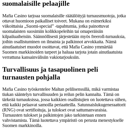
suomalaisille pelaajille
Mafia Casino tarjoaa suomalaisille räätälöityjä turnausmuotoja, jotka
ottavat huomioon paikalliset toiveet. Mukana on esimerkiksi
viikoittaisia „Suomi-special” -tapahtumia, jotka painottuvat
suomalaisten suosimiin kolikkopeleihin tai omaperäisiin
kilpailuaiheisiin. Säännöllisesti järjestetään myös freeroll-turnauksia,
joihin osallistuminen on ilmaista ja palkinnot arvokkaita. Nämä
ainutlaatuiset muodot osoittavat, että Mafia Casino ymmärtää
Suomen markkinoiden tarpeet ja haluaa tarjota jotain ainutlaatuista
verrattuna kansainvälisiin vakiotarjouksiin.
Turvallisuus ja tasapuolinen peli
turnausten pohjalla
Mafia Casino työskentelee Maltan pelilisenssillä, mikä varmistaa
tiukan sääntelyn turvallisuuden ja reilun pelin kannalta. Tämä on
tärkeää turnauksissa, jossa kaikkien osallistujien on luotettava siihen,
että kaikki pelaavat samoilla periaatteilla. Satunnaislukugeneraattorit
(RNG) ovat sertifioituja, ja tulokset ovat sattumanvaraisia.
Turnausten tulokset ja palkintojen jako tarkistetaan ennen
vahvistamista. Tämä luotettava ympäristö on perusta menestykselle
Suomen markkinoilla.