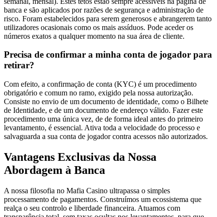
semanal, mensal). Estes tetos estão sempre acessíveis na página de
banca e são aplicados por razões de segurança e administração de
risco. Foram estabelecidos para serem generosos e abrangerem tanto
utilizadores ocasionais como os mais assíduos. Pode aceder os
números exatos a qualquer momento na sua área de cliente.
Precisa de confirmar a minha conta de jogador para
retirar?
Com efeito, a confirmação de conta (KYC) é um procedimento
obrigatório e comum no ramo, exigido pela nossa autorização.
Consiste no envio de um documento de identidade, como o Bilhete
de Identidade, e de um documento de endereço válido. Fazer este
procedimento uma única vez, de de forma ideal antes do primeiro
levantamento, é essencial. Ativa toda a velocidade do processo e
salvaguarda a sua conta de jogador contra acessos não autorizados.
Vantagens Exclusivas da Nossa
Abordagem à Banca
A nossa filosofia no Mafia Casino ultrapassa o simples
processamento de pagamentos. Construímos um ecossistema que
realça o seu controlo e liberdade financeira. Atuamos com
transparência total, sem taxas ocultas nos levantamentos, para que