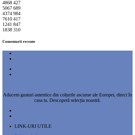
4868
427
5067
689
4374
984
7610
417
1241
847
1838
310
Comentarii recente
Aducem gusturi autentice din colțurile ascunse ale Europei, direct în
casa ta. Descoperă selecția noastră.
LINK-URI UTILE