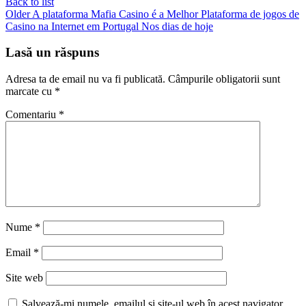
Back to list
Older
A plataforma Mafia Casino é a Melhor Plataforma de jogos de
Casino na Internet em Portugal Nos dias de hoje
Lasă un răspuns
Adresa ta de email nu va fi publicată.
Câmpurile obligatorii sunt
marcate cu
*
Comentariu
*
Nume
*
Email
*
Site web
Salvează-mi numele, emailul și site-ul web în acest navigator