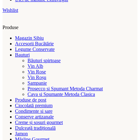
Wishlist
Produse
Magazin Sibiu
Accesorii Bucătărie
Legume Conservate
Bauturi
Băuturi spirtoase
Vin Alb
Vin Rose
Vin Roșu
Sampanie
Prosecco si Spumant Metoda Charmat
Cava si Spumante Metoda Clasica
Produse de post
Ciocolată premium
Condimente si sare
Conserve artizanale
Creme și sosuri gourmet
Dulceață tradițională
Jamon
Măsline Gourmet