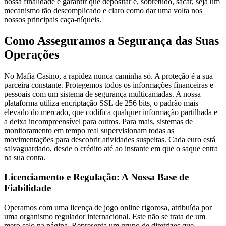
nossa finalidade é garantir que depositar e, sobretudo, sacar, seja um
mecanismo tão descomplicado e claro como dar uma volta nos
nossos principais caça-níqueis.
Como Asseguramos a Segurança das Suas
Operações
No Mafia Casino, a rapidez nunca caminha só. A proteção é a sua
parceira constante. Protegemos todos os informações financeiras e
pessoais com um sistema de segurança multicamadas. A nossa
plataforma utiliza encriptação SSL de 256 bits, o padrão mais
elevado do mercado, que codifica qualquer informação partilhada e
a deixa incompreensível para outros. Para mais, sistemas de
monitoramento em tempo real supervisionam todas as
movimentações para descobrir atividades suspeitas. Cada euro está
salvaguardado, desde o crédito até ao instante em que o saque entra
na sua conta.
Licenciamento e Regulação: A Nossa Base de
Fiabilidade
Operamos com uma licença de jogo online rigorosa, atribuída por
uma organismo regulador internacional. Este não se trata de um
mero selo na página. Representa um grupo de diretrizes que