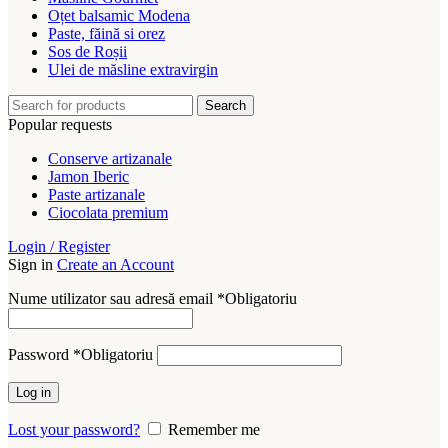
Oțet balsamic Modena
Paste, făină si orez
Sos de Roșii
Ulei de măsline extravirgin
Search
Popular requests
Conserve artizanale
Jamon Iberic
Paste artizanale
Ciocolata premium
Login / Register
Sign in
Create an Account
Nume utilizator sau adresă email
*
Obligatoriu
Password
*
Obligatoriu
Log in
Lost your password?
Remember me