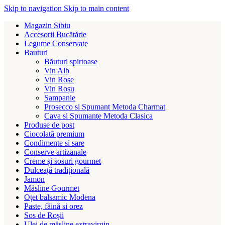
Skip to navigation
Skip to main content
Magazin Sibiu
Accesorii Bucătărie
Legume Conservate
Bauturi
Băuturi spirtoase
Vin Alb
Vin Rose
Vin Roșu
Sampanie
Prosecco si Spumant Metoda Charmat
Cava si Spumante Metoda Clasica
Produse de post
Ciocolată premium
Condimente si sare
Conserve artizanale
Creme și sosuri gourmet
Dulceață tradițională
Jamon
Măsline Gourmet
Oțet balsamic Modena
Paste, făină si orez
Sos de Roșii
Ulei de măsline extravirgin