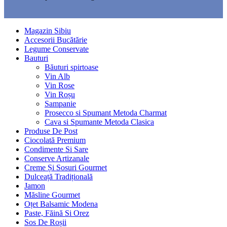
Magazin Sibiu
Accesorii Bucătărie
Legume Conservate
Bauturi
Băuturi spirtoase
Vin Alb
Vin Rose
Vin Roșu
Sampanie
Prosecco si Spumant Metoda Charmat
Cava si Spumante Metoda Clasica
Produse De Post
Ciocolată Premium
Condimente Si Sare
Conserve Artizanale
Creme Și Sosuri Gourmet
Dulceață Tradițională
Jamon
Măsline Gourmet
Oțet Balsamic Modena
Paste, Făină Si Orez
Sos De Roșii