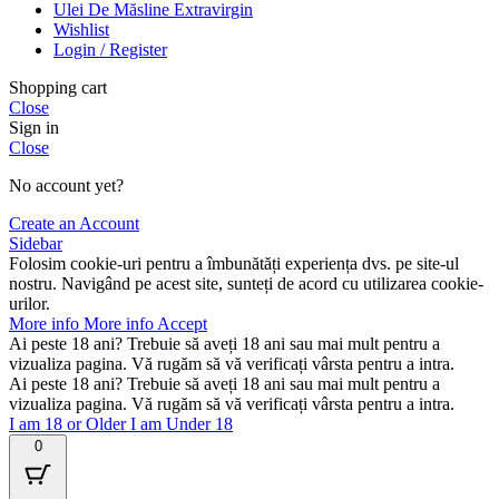
Ulei De Măsline Extravirgin
Wishlist
Login / Register
Shopping cart
Close
Sign in
Close
No account yet?
Create an Account
Sidebar
Folosim cookie-uri pentru a îmbunătăți experiența dvs. pe site-ul
nostru. Navigând pe acest site, sunteți de acord cu utilizarea cookie-
urilor.
More info
More info
Accept
Ai peste 18 ani? Trebuie să aveți 18 ani sau mai mult pentru a
vizualiza pagina. Vă rugăm să vă verificați vârsta pentru a intra.
Ai peste 18 ani? Trebuie să aveți 18 ani sau mai mult pentru a
vizualiza pagina. Vă rugăm să vă verificați vârsta pentru a intra.
I am 18 or Older
I am Under 18
0