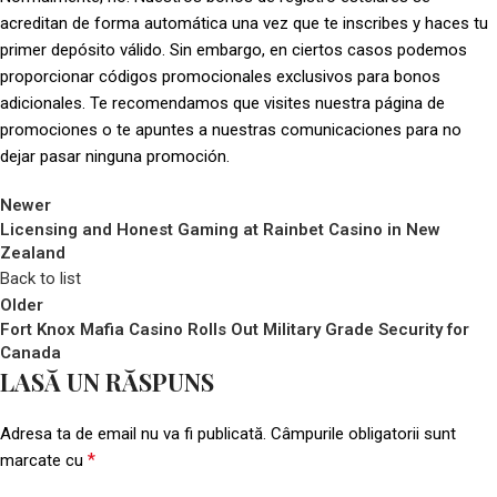
acreditan de forma automática una vez que te inscribes y haces tu
primer depósito válido. Sin embargo, en ciertos casos podemos
proporcionar códigos promocionales exclusivos para bonos
adicionales. Te recomendamos que visites nuestra página de
promociones o te apuntes a nuestras comunicaciones para no
dejar pasar ninguna promoción.
Newer
Licensing and Honest Gaming at Rainbet Casino in New
Zealand
Back to list
Older
Fort Knox Mafia Casino Rolls Out Military Grade Security for
Canada
LASĂ UN RĂSPUNS
Adresa ta de email nu va fi publicată.
Câmpurile obligatorii sunt
*
marcate cu