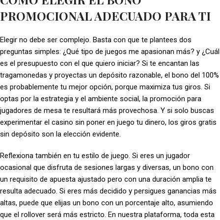
PROMOCIONAL ADECUADO PARA TI
Elegir no debe ser complejo. Basta con que te plantees dos
preguntas simples: ¿Qué tipo de juegos me apasionan más? y ¿Cuál
es el presupuesto con el que quiero iniciar? Si te encantan las
tragamonedas y proyectas un depósito razonable, el bono del 100%
es probablemente tu mejor opción, porque maximiza tus giros. Si
optas por la estrategia y el ambiente social, la promoción para
jugadores de mesa te resultará más provechosa. Y si solo buscas
experimentar el casino sin poner en juego tu dinero, los giros gratis
sin depósito son la elección evidente.
Reflexiona también en tu estilo de juego. Si eres un jugador
ocasional que disfruta de sesiones largas y diversas, un bono con
un requisito de apuesta ajustado pero con una duración amplia te
resulta adecuado. Si eres más decidido y persigues ganancias más
altas, puede que elijas un bono con un porcentaje alto, asumiendo
que el rollover será más estricto. En nuestra plataforma, toda esta