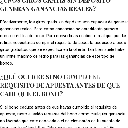
GENERAN GANANCIAS REALES?
Efectivamente, los giros gratis sin depósito son capaces de generar
ganancias reales. Pero estas ganancias se acreditarán primero
como créditos de bono. Para convertirlas en dinero real que puedas
retirar, necesitarás cumplir el requisito de apuesta asociado a esos
giros gratuitos, que se especifica en la oferta. También suele haber
un límite máximo de retiro para las ganancias de este tipo de
bonos.
¿QUÉ OCURRE SI NO CUMPLO EL
REQUISITO DE APUESTA ANTES DE QUE
CADUQUE EL BONO?
Si el bono caduca antes de que hayas cumplido el requisito de
apuesta, tanto el saldo restante del bono como cualquier ganancia
no liberada que esté asociada a él se eliminarán de tu cuenta de
forma automática
https://blazespinscasinoo.com/es-es/
. Es