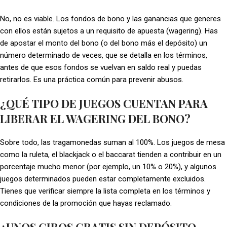
No, no es viable. Los fondos de bono y las ganancias que generes
con ellos están sujetos a un requisito de apuesta (wagering). Has
de apostar el monto del bono (o del bono más el depósito) un
número determinado de veces, que se detalla en los términos,
antes de que esos fondos se vuelvan en saldo real y puedas
retirarlos. Es una práctica común para prevenir abusos.
¿QUÉ TIPO DE JUEGOS CUENTAN PARA
LIBERAR EL WAGERING DEL BONO?
Sobre todo, las tragamonedas suman al 100%. Los juegos de mesa
como la ruleta, el blackjack o el baccarat tienden a contribuir en un
porcentaje mucho menor (por ejemplo, un 10% o 20%), y algunos
juegos determinados pueden estar completamente excluidos.
Tienes que verificar siempre la lista completa en los términos y
condiciones de la promoción que hayas reclamado.
¿UNOS GIROS GRATIS SIN DEPÓSITO