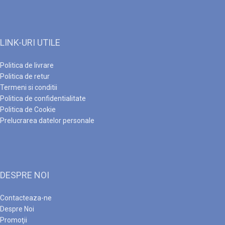
LINK-URI UTILE
Politica de livrare
Politica de retur
Termeni si conditii
Politica de confidentialitate
Politica de Cookie
Prelucrarea datelor personale
DESPRE NOI
Contacteaza-ne
Despre Noi
Promoţii