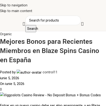
Skip to navigation
Skip to main content
Search
Organic
Mejores Bonos para Recientes
Miembros en Blaze Spins Casino
en España
Posted by
control11
iunie 5, 2026
On iunie 5, 2026
0
Entrar en un nuevo casino debe ser algo apasionante, y en Blaze