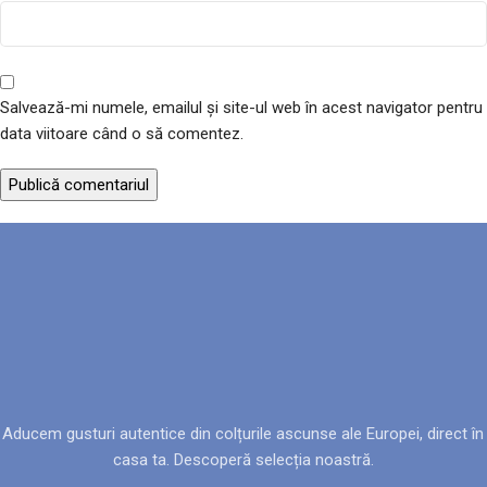
Salvează-mi numele, emailul și site-ul web în acest navigator pentru
data viitoare când o să comentez.
Aducem gusturi autentice din colțurile ascunse ale Europei, direct în
casa ta. Descoperă selecția noastră.