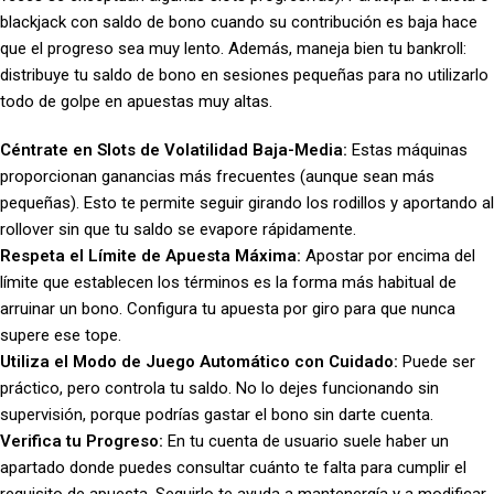
blackjack con saldo de bono cuando su contribución es baja hace
que el progreso sea muy lento. Además, maneja bien tu bankroll:
distribuye tu saldo de bono en sesiones pequeñas para no utilizarlo
todo de golpe en apuestas muy altas.
Céntrate en Slots de Volatilidad Baja-Media:
Estas máquinas
proporcionan ganancias más frecuentes (aunque sean más
pequeñas). Esto te permite seguir girando los rodillos y aportando al
rollover sin que tu saldo se evapore rápidamente.
Respeta el Límite de Apuesta Máxima:
Apostar por encima del
límite que establecen los términos es la forma más habitual de
arruinar un bono. Configura tu apuesta por giro para que nunca
supere ese tope.
Utiliza el Modo de Juego Automático con Cuidado:
Puede ser
práctico, pero controla tu saldo. No lo dejes funcionando sin
supervisión, porque podrías gastar el bono sin darte cuenta.
Verifica tu Progreso:
En tu cuenta de usuario suele haber un
apartado donde puedes consultar cuánto te falta para cumplir el
requisito de apuesta. Seguirlo te ayuda a mantenergía y a modificar