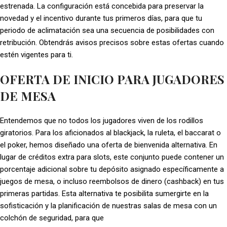
estrenada. La configuración está concebida para preservar la
novedad y el incentivo durante tus primeros días, para que tu
periodo de aclimatación sea una secuencia de posibilidades con
retribución. Obtendrás avisos precisos sobre estas ofertas cuando
estén vigentes para ti.
OFERTA DE INICIO PARA JUGADORES
DE MESA
Entendemos que no todos los jugadores viven de los rodillos
giratorios. Para los aficionados al blackjack, la ruleta, el baccarat o
el poker, hemos diseñado una oferta de bienvenida alternativa. En
lugar de créditos extra para slots, este conjunto puede contener un
porcentaje adicional sobre tu depósito asignado específicamente a
juegos de mesa, o incluso reembolsos de dinero (cashback) en tus
primeras partidas. Esta alternativa te posibilita sumergirte en la
sofisticación y la planificación de nuestras salas de mesa con un
colchón de seguridad, para que