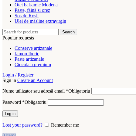
Oțet balsamic Modena
Paste, făină si orez
Sos de Roșii
Ulei de măsline extravirgin
Search
Popular requests
Conserve artizanale
Jamon Iberic
Paste artizanale
Ciocolata premium
Login / Register
Sign in
Create an Account
Nume utilizator sau adresă email
*
Obligatoriu
Password
*
Obligatoriu
Log in
Lost your password?
Remember me
0
items