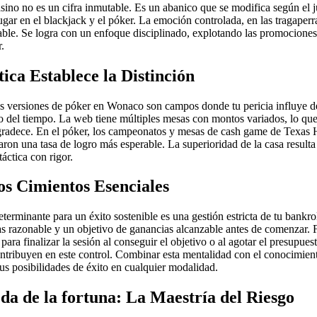
no no es un cifra inmutable. Es un abanico que se modifica según el j
ugar en el blackjack y el póker. La emoción controlada, en las tragaperras
nzable. Se logra con un enfoque disciplinado, explotando las promocione
.
ica Establece la Distinción
 y las versiones de póker en Wonaco son campos donde tu pericia influye
o del tiempo. La web tiene múltiples mesas con montos variados, lo que 
e agradece. En el póker, los campeonatos y mesas de cash game de Texa
ron una tasa de logro más esperable. La superioridad de la casa resulta
táctica con rigor.
os Cimientos Esenciales
erminante para un éxito sostenible es una gestión estricta de tu bankro
 razonable y un objetivo de ganancias alcanzable antes de comenzar. Fij
para finalizar la sesión al conseguir el objetivo o al agotar el presupues
ntribuyen en este control. Combinar esta mentalidad con el conocimien
us posibilidades de éxito en cualquier modalidad.
a de la fortuna: La Maestría del Riesgo