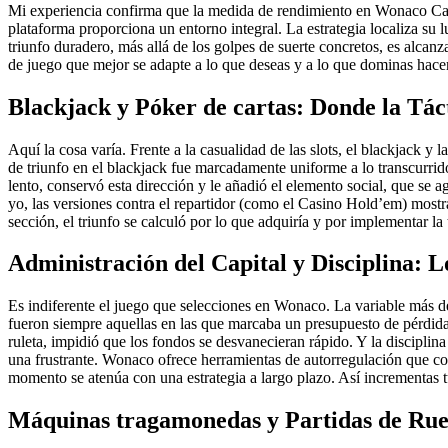
Mi experiencia confirma que la medida de rendimiento en Wonaco Casi
plataforma proporciona un entorno integral. La estrategia localiza su l
triunfo duradero, más allá de los golpes de suerte concretos, es alca
de juego que mejor se adapte a lo que deseas y a lo que dominas hacer
Blackjack y Póker de cartas: Donde la Táct
Aquí la cosa varía. Frente a la casualidad de las slots, el blackjack
de triunfo en el blackjack fue marcadamente uniforme a lo transcurrid
lento, conservó esta dirección y le añadió el elemento social, que s
yo, las versiones contra el repartidor (como el Casino Hold’em) mostra
sección, el triunfo se calculó por lo que adquiría y por implementar la 
Administración del Capital y Disciplina: L
Es indiferente el juego que selecciones en Wonaco. La variable más det
fueron siempre aquellas en las que marcaba un presupuesto de pérdidas
ruleta, impidió que los fondos se desvanecieran rápido. Y la disciplina 
una frustrante. Wonaco ofrece herramientas de autorregulación que co
momento se atenúa con una estrategia a largo plazo. Así incrementas t
Máquinas tragamonedas y Partidas de Rued