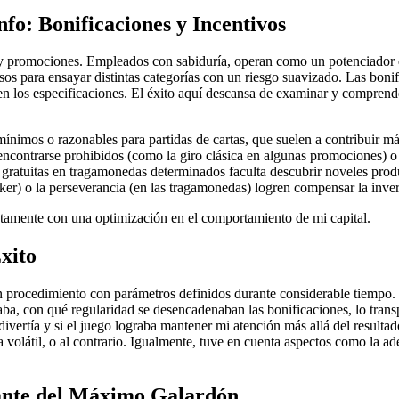
fo: Bonificaciones y Incentivos
 promociones. Empleados con sabiduría, operan como un potenciador de 
sos para ensayar distintas categorías con un riesgo suavizado. Las boni
en los especificaciones. El éxito aquí descansa de examinar y comprend
ínimos o razonables para partidas de cartas, que suelen a contribuir m
a encontrarse prohibidos (como la giro clásica en algunas promociones
s gratuitas en tragamonedas determinados faculta descubrir noveles produ
r) o la perseverancia (en las tragamonedas) logren compensar la invers
ctamente con una optimización en el comportamiento de mi capital.
xito
 procedimiento con parámetros definidos durante considerable tiempo. J
otaba, con qué regularidad se desencadenaban las bonificaciones, lo trans
e divertía y si el juego lograba mantener mi atención más allá del resu
volátil, o al contrario. Igualmente, tuve en cuenta aspectos como la a
ante del Máximo Galardón