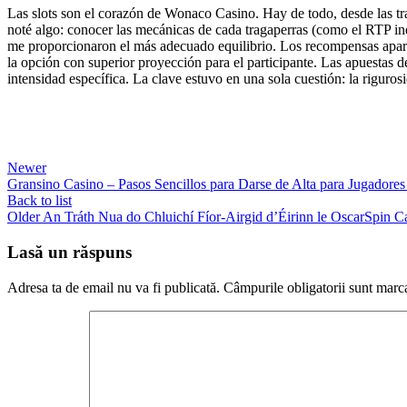
Las slots son el corazón de Wonaco Casino. Hay de todo, desde las trad
noté algo: conocer las mecánicas de cada tragaperras (como el RTP in
me proporcionaron el más adecuado equilibrio. Los recompensas aparec
la opción con superior proyección para el participante. Las apuestas d
intensidad específica. La clave estuvo en una sola cuestión: la riguros
Newer
Gransino Casino – Pasos Sencillos para Darse de Alta para Jugadore
Back to list
Older
An Tráth Nua do Chluichí Fíor-Airgid d’Éirinn le OscarSpin C
Lasă un răspuns
Adresa ta de email nu va fi publicată.
Câmpurile obligatorii sunt marc