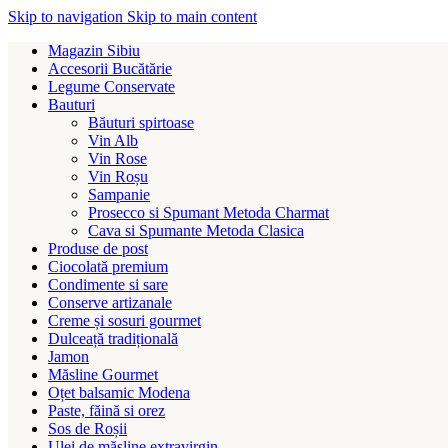
Skip to navigation
Skip to main content
Magazin Sibiu
Accesorii Bucătărie
Legume Conservate
Bauturi
Băuturi spirtoase
Vin Alb
Vin Rose
Vin Roșu
Sampanie
Prosecco si Spumant Metoda Charmat
Cava si Spumante Metoda Clasica
Produse de post
Ciocolată premium
Condimente si sare
Conserve artizanale
Creme și sosuri gourmet
Dulceață tradițională
Jamon
Măsline Gourmet
Oțet balsamic Modena
Paste, făină si orez
Sos de Roșii
Ulei de măsline extravirgin