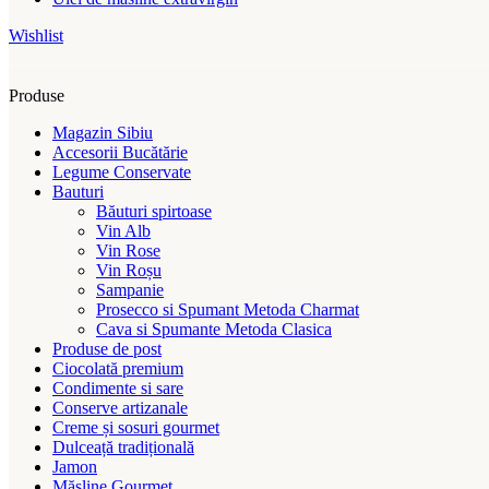
Wishlist
Produse
Magazin Sibiu
Accesorii Bucătărie
Legume Conservate
Bauturi
Băuturi spirtoase
Vin Alb
Vin Rose
Vin Roșu
Sampanie
Prosecco si Spumant Metoda Charmat
Cava si Spumante Metoda Clasica
Produse de post
Ciocolată premium
Condimente si sare
Conserve artizanale
Creme și sosuri gourmet
Dulceață tradițională
Jamon
Măsline Gourmet