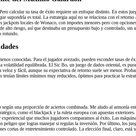
ero calcular su tasa de éxito requiere un enfoque distinto. En estos j
 supondría es total. La estrategia aquí no se relaciona con el retorno a
os jackpots locales de Wonaco, con importes menores pero con opciones a
de alto riesgo, así que destinaba un presupuesto bajo y controlado, sin
o rotundo.
idades
os conocidas. Para el jugador avezado, pueden esconder tasas de éxito
 volatilidad equilibrada. El Sic Bo, un juego de dados oriental, es pura
 veloz y fácil, aunque su expectativa de retorno suele ser menor. Proba
tenían límites mínimos muy reducidos, óptimos para practicar la estrate
aco según una proporción de aciertos combinada. Me aludo al armonía en
atégico, como el blackjack y la ruleta europea con apuestas exteriores. 
or experiencial que muchos jugadores comparamos al éxito. Las máquin
 peligro que logras manejar si regulas la inversión. Por último, los jueg
s cortas de entretenimiento controlado. La elección final, claro, está s