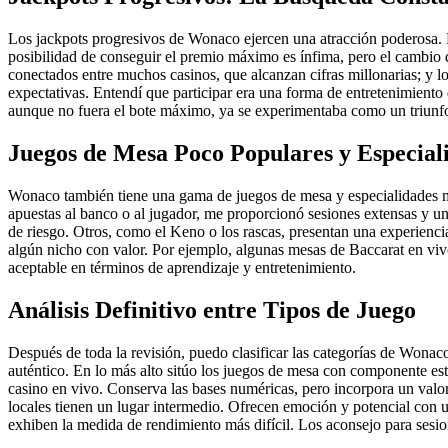
Los jackpots progresivos de Wonaco ejercen una atracción poderosa. P
posibilidad de conseguir el premio máximo es ínfima, pero el cambio que
conectados entre muchos casinos, que alcanzan cifras millonarias; y l
expectativas. Entendí que participar era una forma de entretenimiento 
aunque no fuera el bote máximo, ya se experimentaba como un triunf
Juegos de Mesa Poco Populares y Especial
Wonaco también tiene una gama de juegos de mesa y especialidades men
apuestas al banco o al jugador, me proporcionó sesiones extensas y una
de riesgo. Otros, como el Keno o los rascas, presentan una experiencia
algún nicho con valor. Por ejemplo, algunas mesas de Baccarat en vivo 
aceptable en términos de aprendizaje y entretenimiento.
Análisis Definitivo entre Tipos de Juego
Después de toda la revisión, puedo clasificar las categorías de Won
auténtico. En lo más alto sitúo los juegos de mesa con componente estr
casino en vivo. Conserva las bases numéricas, pero incorpora un val
locales tienen un lugar intermedio. Ofrecen emoción y potencial con un
exhiben la medida de rendimiento más difícil. Los aconsejo para sesione