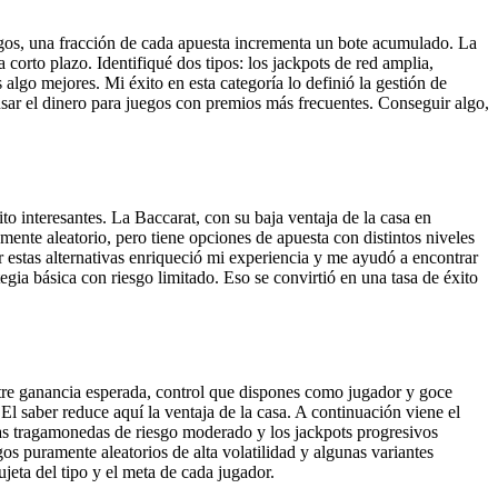
uegos, una fracción de cada apuesta incrementa un bote acumulado. La
 corto plazo. Identifiqué dos tipos: los jackpots de red amplia,
lgo mejores. Mi éxito en esta categoría lo definió la gestión de
 usar el dinero para juegos con premios más frecuentes. Conseguir algo,
 interesantes. La Baccarat, con su baja ventaja de la casa en
mente aleatorio, pero tiene opciones de apuesta con distintos niveles
r estas alternativas enriqueció mi experiencia y me ayudó a encontrar
gia básica con riesgo limitado. Eso se convirtió en una tasa de éxito
tre ganancia esperada, control que dispones como jugador y goce
El saber reduce aquí la ventaja de la casa. A continuación viene el
as tragamonedas de riesgo moderado y los jackpots progresivos
os puramente aleatorios de alta volatilidad y algunas variantes
ujeta del tipo y el meta de cada jugador.