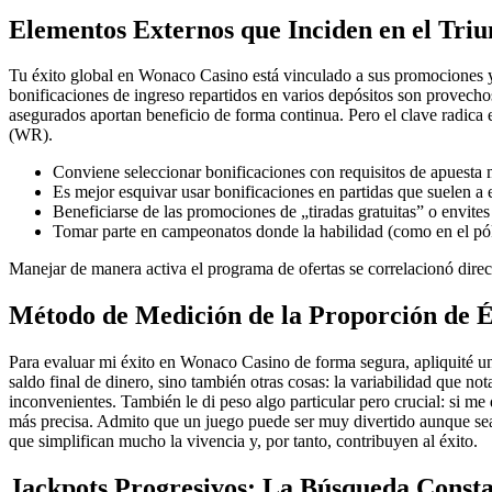
Elementos Externos que Inciden en el Triun
Tu éxito global en Wonaco Casino está vinculado a sus promociones y
bonificaciones de ingreso repartidos en varios depósitos son provecho
asegurados aportan beneficio de forma continua. Pero el clave radica 
(WR).
Conviene seleccionar bonificaciones con requisitos de apuesta m
Es mejor esquivar usar bonificaciones en partidas que suelen 
Beneficiarse de las promociones de „tiradas gratuitas” o envite
Tomar parte en campeonatos donde la habilidad (como en el póke
Manejar de manera activa el programa de ofertas se correlacionó dire
Método de Medición de la Proporción de É
Para evaluar mi éxito en Wonaco Casino de forma segura, apliquité un
saldo final de dinero, sino también otras cosas: la variabilidad que n
inconvenientes. También le di peso algo particular pero crucial: si m
más precisa. Admito que un juego puede ser muy divertido aunque sea 
que simplifican mucho la vivencia y, por tanto, contribuyen al éxito.
Jackpots Progresivos: La Búsqueda Const