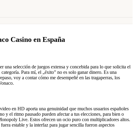
aco Casino en España
r una selección de juegos extensa y concebida para lo que solicita el
categoría. Para mí, el „éxito” no es solo ganar dinero. Es una
e repaso, voy a contar cómo me desempeñé en las tragaperras, los
 Wonaco.
por video en HD aporta una genuinidad que muchos usuarios españoles
no y el ritmo pausado pueden afectar a tus elecciones, para bien o
onopoly Live. Estos ofrecen un ocio puro con multiplicadores altos.
uera estable y la interfaz para jugar sencilla fueron aspectos