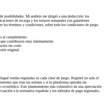
posibilidades. Mi análisis me dirigió a una deducción: los
ficaciones de recarga y los torneos semanales con galardones
er los términos y condiciones, sobre todo los condiciones de juego
ás al cumplimiento.
) o que contribuyen muy mínimamente.
ctos sin coste.
ión original.
ugué rondas reguladas en cada clase de juego. Registré no solo el
parentes que eran las normas y si la plataforma operaba sin
ltado económico. Este planteamiento más exhaustivo da una apreciación
decuación a la normativa española y los métodos de pago regionales,