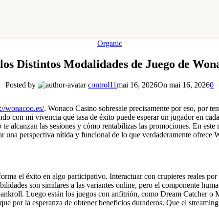
Organic
los Distintos Modalidades de Juego de Won
Posted by
control11
mai 16, 2026
On mai 16, 2026
0
s://wonacoo.es/
. Wonaco Casino sobresale precisamente por eso, por tene
ndo con mi vivencia qué tasa de éxito puede esperar un jugador en cada 
to te alcanzan las sesiones y cómo rentabilizas las promociones. En est
 dar una perspectiva nítida y funcional de lo que verdaderamente ofrece
forma el éxito en algo participativo. Interactuar con crupieres reales 
bilidades son similares a las variantes online, pero el componente huma
ankroll. Luego están los juegos con anfitrión, como Dream Catcher o M
que por la esperanza de obtener beneficios duraderos. Que el streaming f