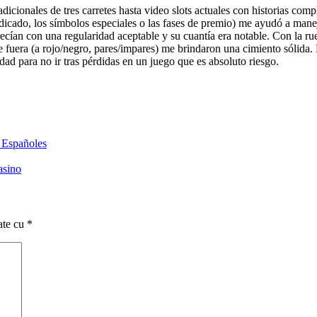
icionales de tres carretes hasta video slots actuales con historias compl
dicado, los símbolos especiales o las fases de premio) me ayudó a manej
ían con una regularidad aceptable y su cuantía era notable. Con la rued
e fuera (a rojo/negro, pares/impares) me brindaron una cimiento sólida. 
idad para no ir tras pérdidas en un juego que es absoluto riesgo.
s Españoles
asino
ate cu
*