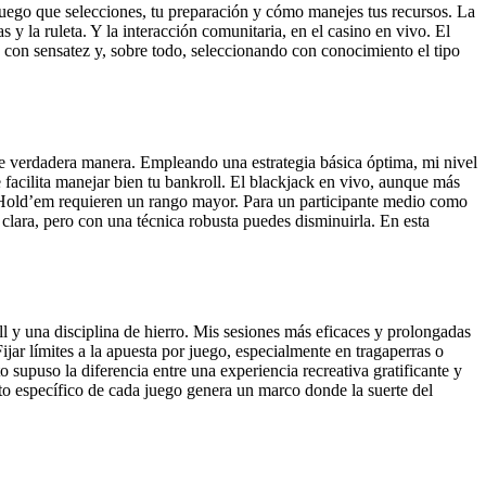
uego que selecciones, tu preparación y cómo manejes tus recursos. La
 y la ruleta. Y la interacción comunitaria, en el casino en vivo. El
s con sensatez y, sobre todo, seleccionando con conocimiento el tipo
 de verdadera manera. Empleando una estrategia básica óptima, mi nivel
facilita manejar bien tu bankroll. El blackjack en vivo, aunque más
s Hold’em requieren un rango mayor. Para un participante medio como
 clara, pero con una técnica robusta puedes disminuirla. En esta
ll y una disciplina de hierro. Mis sesiones más eficaces y prolongadas
ar límites a la apuesta por juego, especialmente en tragaperras o
to supuso la diferencia entre una experiencia recreativa gratificante y
to específico de cada juego genera un marco donde la suerte del