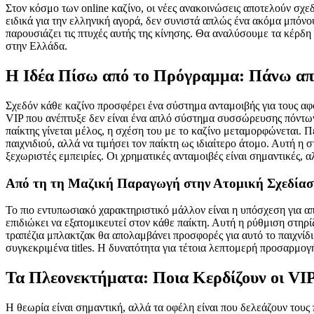
Στον κόσμο των online καζίνο, οι νέες ανακοινώσεις αποτελούν σχε
ειδικά για την ελληνική αγορά, δεν συνιστά απλώς ένα ακόμα μπόνο
παρουσιάζει τις πτυχές αυτής της κίνησης. Θα αναλύσουμε τα κέρδη
στην Ελλάδα.
Η Ιδέα Πίσω από το Πρόγραμμα: Πάνω απ
Σχεδόν κάθε καζίνο προσφέρει ένα σύστημα ανταμοιβής για τους α
VIP που ανέπτυξε δεν είναι ένα απλό σύστημα συσσώρευσης πόντων.
παίκτης γίνεται μέλος, η σχέση του με το καζίνο μεταμορφώνεται. 
παιχνιδιού, αλλά να τιμήσει τον παίκτη ως ιδιαίτερο άτομο. Αυτή η
ξεχωριστές εμπειρίες. Οι χρηματικές ανταμοιβές είναι σημαντικές, α
Από τη τη Μαζική Παραγωγή στην Ατομική Σχεδία
Το πιο εντυπωσιακό χαρακτηριστικό μάλλον είναι η υπόσχεση για α
επιδιώκει να εξατομικευτεί στον κάθε παίκτη. Αυτή η ρύθμιση στηρί
τραπέζια μπλακτζακ θα απολαμβάνει προσφορές για αυτό το παιχνίδι.
συγκεκριμένα titles. Η δυνατότητα για τέτοια λεπτομερή προσαρμο
Τα Πλεονεκτήματα: Ποια Κερδίζουν οι VI
Η θεωρία είναι σημαντική, αλλά τα οφέλη είναι που δελεάζουν τους