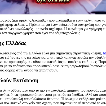
τομικός Διαχειριστής Απολαβών που αναλαμβάνει έναν πελάτη από το 
ρέτησης πελατών. Πρόκειται για έναν ειδικευμένο συνεργάτη που γνωρ
διευκολύνει συναλλαγές με ταχεία ταχύτητα. Η ικανότητα για γρήγορ
α τον σύγχρονο χρήστη που έχει πολλές υποχρεώσεις.
ης Ελλάδας
ολυτελείας από την Ελλάδα είναι μια σημαντική στρατηγική κίνηση,
ht
 από ειδήμονες της τεχνολογίας, απαιτητικό και αναγνωρίζει την υψη
 σε προσφορές, απευθύνεται απευθείας σε αυτές τις επιθυμίες. Παράλ
τα με το πρότυπο του προσωπικού host. Αυτή η πρωτοβουλία αποδεικν
ους φορείς στην αγορά να απαντήσουν.
αλούν Εντύπωση
τά στην οθόνη. Ένα από τα πιο εντυπωσιακά τμήματα του προγράμματο
ονότα, όπως προσωπικά τουρνουά με τεράστια έπαθλα, αλλά και φυσικ
ι σε μια πολυτελή παραθαλάσσια θέρετρο. Ή ίσως μια εκδήλωση poker
ι πολιτιστικό στοιχείο στη σχέση, που πηγαίνει πολύ πέρα από το απλ