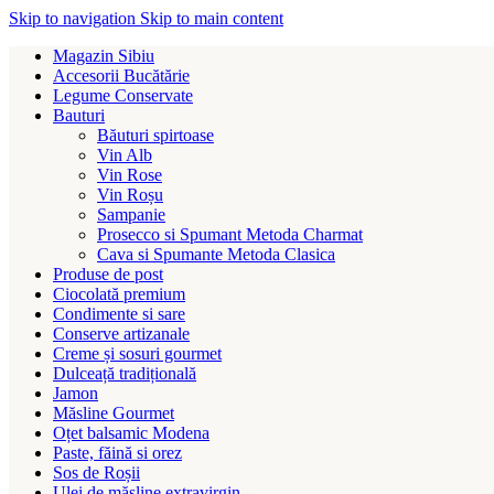
Skip to navigation
Skip to main content
Magazin Sibiu
Accesorii Bucătărie
Legume Conservate
Bauturi
Băuturi spirtoase
Vin Alb
Vin Rose
Vin Roșu
Sampanie
Prosecco si Spumant Metoda Charmat
Cava si Spumante Metoda Clasica
Produse de post
Ciocolată premium
Condimente si sare
Conserve artizanale
Creme și sosuri gourmet
Dulceață tradițională
Jamon
Măsline Gourmet
Oțet balsamic Modena
Paste, făină si orez
Sos de Roșii
Ulei de măsline extravirgin