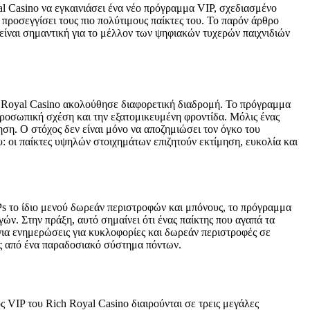
al Casino να εγκαινιάσει ένα νέο πρόγραμμα VIP, σχεδιασμένο
 προσεγγίσει τους πιο πολύτιμους παίκτες του. Το παρόν άρθρο
 είναι σημαντική για το μέλλον των ψηφιακών τυχερών παιχνιδιών
ch Royal Casino ακολούθησε διαφορετική διαδρομή. Το πρόγραμμα
προσωπική σχέση και την εξατομικευμένη φροντίδα. Μόλις ένας
ηση. Ο στόχος δεν είναι μόνο να αποζημιώσει τον όγκο του
υ: οι παίκτες υψηλών στοιχημάτων επιζητούν εκτίμηση, ευκολία και
IPs το ίδιο μενού δωρεάν περιστροφών και μπόνους, το πρόγραμμα
γών. Στην πράξη, αυτό σημαίνει ότι ένας παίκτης που αγαπά τα
 για ενημερώσεις για κυκλοφορίες και δωρεάν περιστροφές σε
ας από ένα παραδοσιακό σύστημα πόντων.
 VIP του Rich Royal Casino διαιρούνται σε τρεις μεγάλες