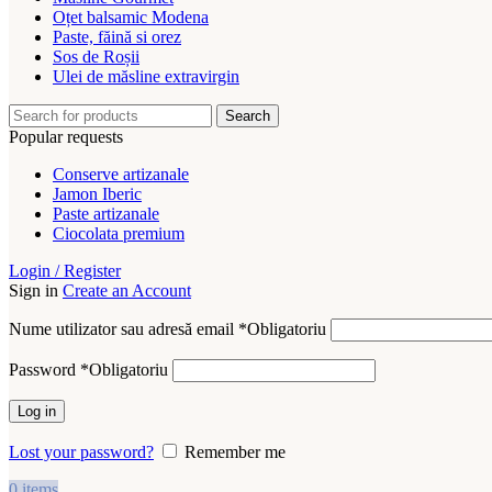
Oțet balsamic Modena
Paste, făină si orez
Sos de Roșii
Ulei de măsline extravirgin
Search
Popular requests
Conserve artizanale
Jamon Iberic
Paste artizanale
Ciocolata premium
Login / Register
Sign in
Create an Account
Nume utilizator sau adresă email
*
Obligatoriu
Password
*
Obligatoriu
Log in
Lost your password?
Remember me
0
items