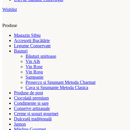
Wishlist
Produse
Magazin Sibiu
Accesorii Bucătărie
Legume Conservate
Bauturi
Băuturi spirtoase
Vin Alb
Vin Rose
Vin Roșu
Sampanie
Prosecco si Spumant Metoda Charmat
Cava si Spumante Metoda Clasica
Produse de post
Ciocolată premium
Condimente si sare
Conserve artizanale
Creme și sosuri gourmet
Dulceață tradițională
Jamon
Măsline Gourmet