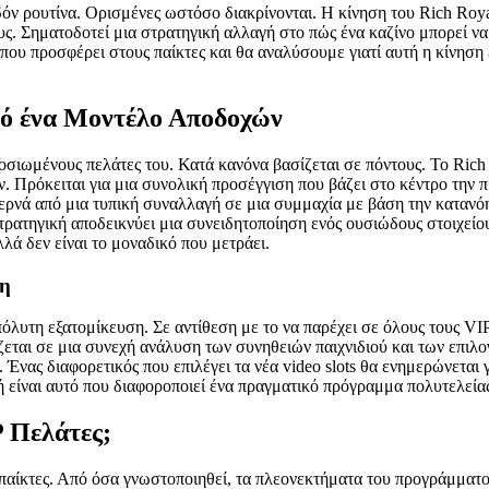
δόν ρουτίνα. Ορισμένες ωστόσο διακρίνονται. Η κίνηση του Rich Roy
υς. Σηματοδοτεί μια στρατηγική αλλαγή στο πώς ένα καζίνο μπορεί να
 που προσφέρει στους παίκτες και θα αναλύσουμε γιατί αυτή η κίνηση
ό ένα Μοντέλο Αποδοχών
φοσιωμένους πελάτες του. Κατά κανόνα βασίζεται σε πόντους. Το Ri
 Πρόκειται για μια συνολική προσέγγιση που βάζει στο κέντρο την 
Περνά από μια τυπική συναλλαγή σε μια συμμαχία με βάση την κατανό
 στρατηγική αποδεικνύει μια συνειδητοποίηση ενός ουσιώδους στοιχείο
λλά δεν είναι το μοναδικό που μετράει.
ση
πόλυτη εξατομίκευση. Σε αντίθεση με το να παρέχει σε όλους τους V
ζεται σε μια συνεχή ανάλυση των συνηθειών παιχνιδιού και των επιλο
 Ένας διαφορετικός που επιλέγει τα νέα video slots θα ενημερώνεται
γή είναι αυτό που διαφοροποιεί ένα πραγματικό πρόγραμμα πολυτελεί
P Πελάτες;
 παίκτες. Από όσα γνωστοποιηθεί, τα πλεονεκτήματα του προγράμματος