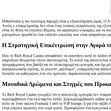
Πιθανότατα η πιο πολύτιμη παροχή είναι η εξοικονόμηση ώρας. Ο Α
Αυτός ο επαγγελματίας δεν είναι ένας τυπικός εκπρόσωπος της εξυπη
είναι σε θέση να επιλύσει θέματα, να οργανώσει ευκαιρίες και να 
μηνυμάτων προσθέτει ένα επίπεδο ευκολίας που είναι απαραίτητο γι
Η Στρατηγική Επικέντρωση στην Αγορά τ
Που το Rich Royal Casino αποφάσισε να εκκινήσει αυτό το πλάνο π
παιχνιδιών θεωρείται πλέον ανεπτυγμένη. Το κοινό της αποτελείται
προγράμματος που βασίζεται σε ολοκληρωμένη εμπειρία, και όχι μόνο
διαπροσωπικής σχέσης, το γνωστό „φιλότιμο”, εναρμονίζεται απόλυ
δυνατόν να καθιερώσει ένα νέο πρότυπο, παρακινώντας και υπόλοιπ
Μοναδικά Δρώμενα και Στιγμές που Προκ
Το Rich Royal Casino γνωρίζει ότι η πολυτελής εμπειρία δεν σταμα
περιλαμβάνουν ένα εκτεταμένο πεδίο. Συμπεριλαμβάνουν online γεγ
δείτε σε έναν αγώνα Formula 1 από το VIP lounge, ή για ένα ταξίδ
είναι εύκολα προσιτές στο ευρύ κοινό. Προσφέρουν ένα κοινωνικό κα