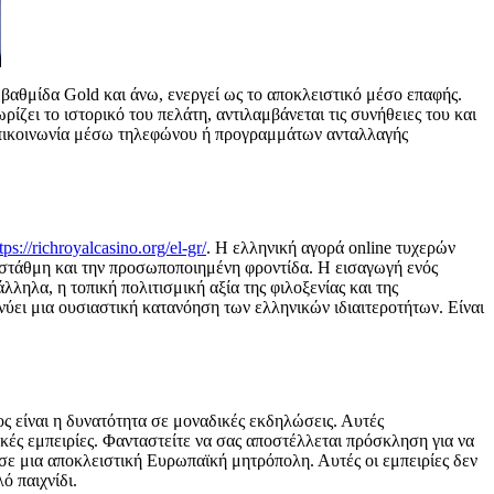
βαθμίδα Gold και άνω, ενεργεί ως το αποκλειστικό μέσο επαφής.
ίζει το ιστορικό του πελάτη, αντιλαμβάνεται τις συνήθειες του και
η επικοινωνία μέσω τηλεφώνου ή προγραμμάτων ανταλλαγής
tps://richroyalcasino.org/el-gr/
. Η ελληνική αγορά online τυχερών
λή στάθμη και την προσωποποιημένη φροντίδα. Η εισαγωγή ενός
ληλα, η τοπική πολιτισμική αξία της φιλοξενίας και της
ύει μια ουσιαστική κατανόηση των ελληνικών ιδιαιτεροτήτων. Είναι
ς είναι η δυνατότητα σε μοναδικές εκδηλώσεις. Αυτές
ές εμπειρίες. Φανταστείτε να σας αποστέλλεται πρόσκληση για να
 σε μια αποκλειστική Ευρωπαϊκή μητρόπολη. Αυτές οι εμπειρίες δεν
ό παιχνίδι.