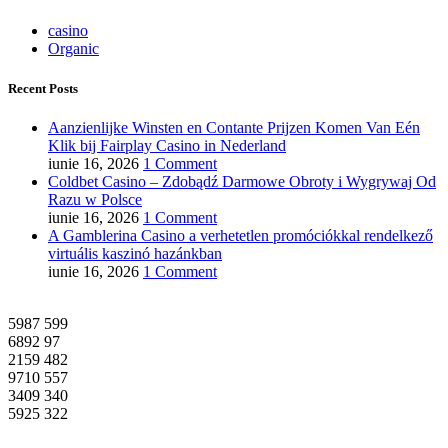
casino
Organic
Recent Posts
Aanzienlijke Winsten en Contante Prijzen Komen Van Eén
Klik bij Fairplay Casino in Nederland
iunie 16, 2026
1 Comment
Coldbet Casino – Zdobądź Darmowe Obroty i Wygrywaj Od
Razu w Polsce
iunie 16, 2026
1 Comment
A Gamblerina Casino a verhetetlen promóciókkal rendelkező
virtuális kaszinó hazánkban
iunie 16, 2026
1 Comment
5987
599
6892
97
2159
482
9710
557
3409
340
5925
322