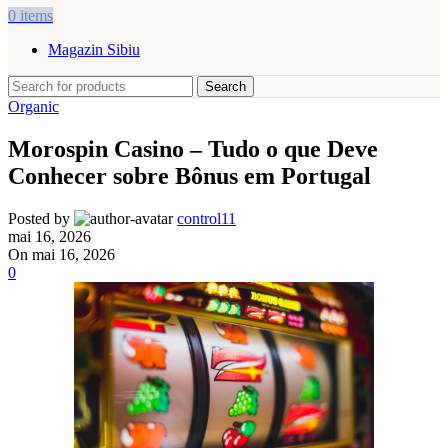
0
items
Magazin Sibiu
Search
Organic
Morospin Casino – Tudo o que Deve
Conhecer sobre Bônus em Portugal
Posted by
control11
mai 16, 2026
On mai 16, 2026
0