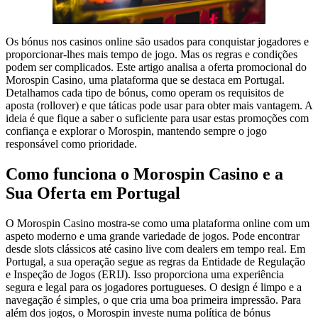
Os bónus nos casinos online são usados para conquistar jogadores e
proporcionar-lhes mais tempo de jogo. Mas os regras e condições
podem ser complicados. Este artigo analisa a oferta promocional do
Morospin Casino, uma plataforma que se destaca em Portugal.
Detalhamos cada tipo de bónus, como operam os requisitos de
aposta (rollover) e que táticas pode usar para obter mais vantagem. A
ideia é que fique a saber o suficiente para usar estas promoções com
confiança e explorar o Morospin, mantendo sempre o jogo
responsável como prioridade.
Como funciona o Morospin Casino e a
Sua Oferta em Portugal
O Morospin Casino mostra-se como uma plataforma online com um
aspeto moderno e uma grande variedade de jogos. Pode encontrar
desde slots clássicos até casino live com dealers em tempo real. Em
Portugal, a sua operação segue as regras da Entidade de Regulação
e Inspeção de Jogos (ERIJ). Isso proporciona uma experiência
segura e legal para os jogadores portugueses. O design é limpo e a
navegação é simples, o que cria uma boa primeira impressão. Para
além dos jogos, o Morospin investe numa política de bónus