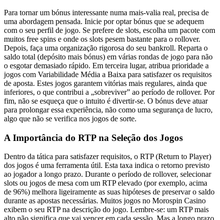
Para tornar um bónus interessante numa mais-valia real, precisa de
uma abordagem pensada. Inicie por optar bónus que se adequem
com o seu perfil de jogo. Se prefere de slots, escolha um pacote com
muitos free spins e onde os slots pesem bastante para o rollover.
Depois, faça uma organização rigorosa do seu bankroll. Reparta o
saldo total (depósito mais bónus) em várias rondas de jogo para não
o esgotar demasiado rápido. Em terceira lugar, atribua prioridade a
jogos com Variabilidade Média a Baixa para satisfazer os requisitos
de aposta. Estes jogos garantem vitórias mais regulares, ainda que
inferiores, o que contribui a „sobreviver” ao período de rollover. Por
fim, não se esqueça que o intuito é divertir-se. O bónus deve atuar
para prolongar essa experiência, não como uma segurança de lucro,
algo que não se verifica nos jogos de sorte.
A Importância do RTP na Seleção dos Jogos
Dentro da tática para satisfazer requisitos, o RTP (Return to Player)
dos jogos é uma ferramenta útil. Esta taxa indica o retorno previsto
ao jogador a longo prazo. Durante o período de rollover, selecionar
slots ou jogos de mesa com um RTP elevado (por exemplo, acima
de 96%) melhora ligeiramente as suas hipóteses de preservar o saldo
durante as apostas necessárias. Muitos jogos no Morospin Casino
exibem o seu RTP na descrição do jogo. Lembre-se: um RTP mais
alto não significa que vai vencer em cada sessão. Mas a longo prazo,