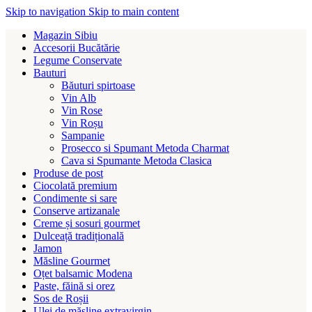
Skip to navigation
Skip to main content
Magazin Sibiu
Accesorii Bucătărie
Legume Conservate
Bauturi
Băuturi spirtoase
Vin Alb
Vin Rose
Vin Roșu
Sampanie
Prosecco si Spumant Metoda Charmat
Cava si Spumante Metoda Clasica
Produse de post
Ciocolată premium
Condimente si sare
Conserve artizanale
Creme și sosuri gourmet
Dulceață tradițională
Jamon
Măsline Gourmet
Oțet balsamic Modena
Paste, făină si orez
Sos de Roșii
Ulei de măsline extravirgin