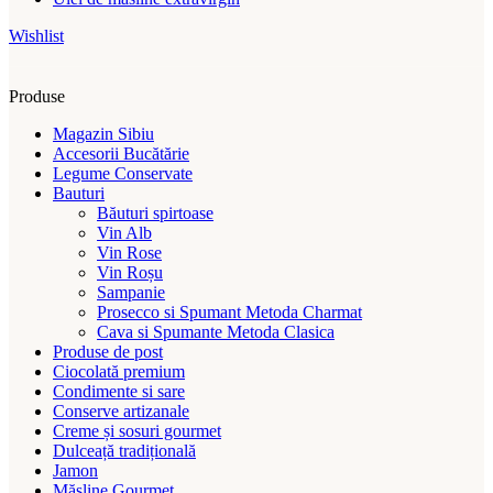
Wishlist
Produse
Magazin Sibiu
Accesorii Bucătărie
Legume Conservate
Bauturi
Băuturi spirtoase
Vin Alb
Vin Rose
Vin Roșu
Sampanie
Prosecco si Spumant Metoda Charmat
Cava si Spumante Metoda Clasica
Produse de post
Ciocolată premium
Condimente si sare
Conserve artizanale
Creme și sosuri gourmet
Dulceață tradițională
Jamon
Măsline Gourmet