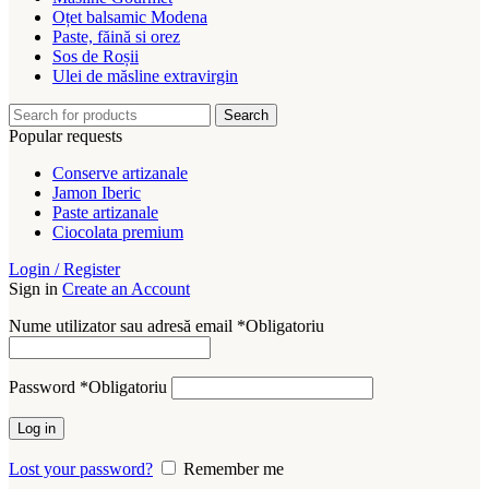
Oțet balsamic Modena
Paste, făină si orez
Sos de Roșii
Ulei de măsline extravirgin
Search
Popular requests
Conserve artizanale
Jamon Iberic
Paste artizanale
Ciocolata premium
Login / Register
Sign in
Create an Account
Nume utilizator sau adresă email
*
Obligatoriu
Password
*
Obligatoriu
Log in
Lost your password?
Remember me