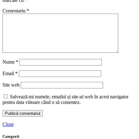
marcate cu
*
Comentariu
*
Nume
*
Email
*
Site web
Salvează-mi numele, emailul și site-ul web în acest navigator
pentru data viitoare când o să comentez.
Close
Categorii