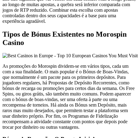
ao longo de muitas apostas, a quebra será inferior comparada com
jogos de RTP reduzido. Combinar esta escolha com apostas
controladas dentro dos seus capacidades é a base para uma
experiência agradável.
Tipos de Bónus Existentes no Morospin
Casino
As promoções do Morospin dividem-se em vários tipos, cada um
com a sua finalidade. O mais popular é o Bónus de Boas-Vindas,
que normalmente é um pacote para os primeiros depósitos. Para
jogadores regulares, há Propostas de Depósito Recorrentes, como
bónus de recarga ou promoções para certos dias da semana. Os Free
Spins, ou giros grátis, são também muito comuns. Podem aparecer
com o bónus de boas-vindas, ser uma oferta à parte ou uma
recompensa de torneios. Há ainda os Bónus sem Depósito, mais
raros mas muito desejados, que permitem testar a plataforma sem
usar dinheiro próprio. Por fim, os Programas de Fidelização
recompensam a atividade constante com pontos que depois pode
trocar por dinheiro ou outras vantagens.