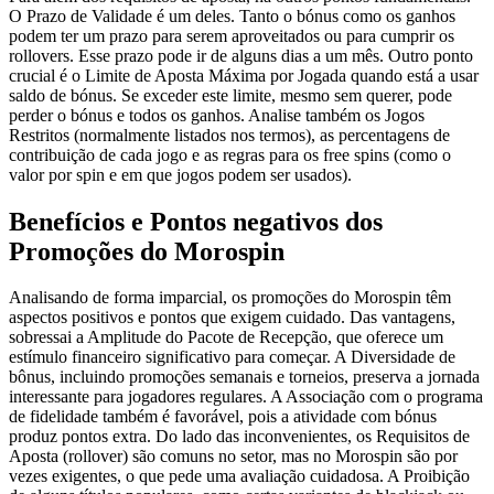
O Prazo de Validade é um deles. Tanto o bónus como os ganhos
podem ter um prazo para serem aproveitados ou para cumprir os
rollovers. Esse prazo pode ir de alguns dias a um mês. Outro ponto
crucial é o Limite de Aposta Máxima por Jogada quando está a usar
saldo de bónus. Se exceder este limite, mesmo sem querer, pode
perder o bónus e todos os ganhos. Analise também os Jogos
Restritos (normalmente listados nos termos), as percentagens de
contribuição de cada jogo e as regras para os free spins (como o
valor por spin e em que jogos podem ser usados).
Benefícios e Pontos negativos dos
Promoções do Morospin
Analisando de forma imparcial, os promoções do Morospin têm
aspectos positivos e pontos que exigem cuidado. Das vantagens,
sobressai a Amplitude do Pacote de Recepção, que oferece um
estímulo financeiro significativo para começar. A Diversidade de
bônus, incluindo promoções semanais e torneios, preserva a jornada
interessante para jogadores regulares. A Associação com o programa
de fidelidade também é favorável, pois a atividade com bónus
produz pontos extra. Do lado das inconvenientes, os Requisitos de
Aposta (rollover) são comuns no setor, mas no Morospin são por
vezes exigentes, o que pede uma avaliação cuidadosa. A Proibição