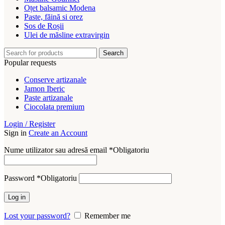
Oțet balsamic Modena
Paste, făină si orez
Sos de Roșii
Ulei de măsline extravirgin
Search
Popular requests
Conserve artizanale
Jamon Iberic
Paste artizanale
Ciocolata premium
Login / Register
Sign in
Create an Account
Nume utilizator sau adresă email
*
Obligatoriu
Password
*
Obligatoriu
Log in
Lost your password?
Remember me