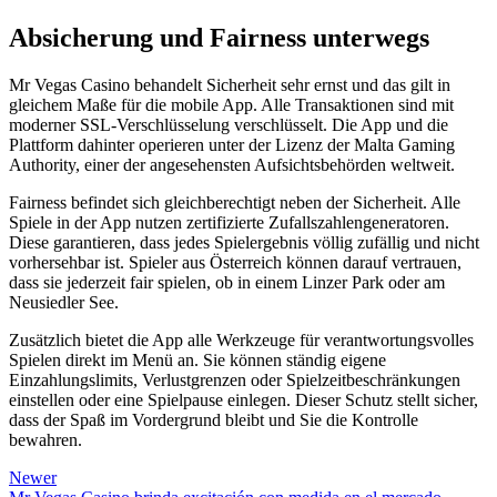
Absicherung und Fairness unterwegs
Mr Vegas Casino behandelt Sicherheit sehr ernst und das gilt in
gleichem Maße für die mobile App. Alle Transaktionen sind mit
moderner SSL-Verschlüsselung verschlüsselt. Die App und die
Plattform dahinter operieren unter der Lizenz der Malta Gaming
Authority, einer der angesehensten Aufsichtsbehörden weltweit.
Fairness befindet sich gleichberechtigt neben der Sicherheit. Alle
Spiele in der App nutzen zertifizierte Zufallszahlengeneratoren.
Diese garantieren, dass jedes Spielergebnis völlig zufällig und nicht
vorhersehbar ist. Spieler aus Österreich können darauf vertrauen,
dass sie jederzeit fair spielen, ob in einem Linzer Park oder am
Neusiedler See.
Zusätzlich bietet die App alle Werkzeuge für verantwortungsvolles
Spielen direkt im Menü an. Sie können ständig eigene
Einzahlungslimits, Verlustgrenzen oder Spielzeitbeschränkungen
einstellen oder eine Spielpause einlegen. Dieser Schutz stellt sicher,
dass der Spaß im Vordergrund bleibt und Sie die Kontrolle
bewahren.
Newer