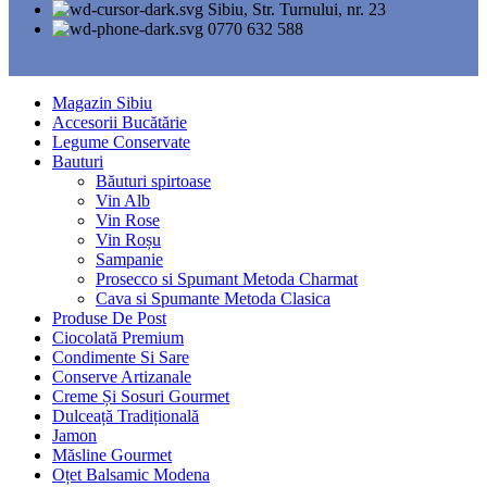
Sibiu, Str. Turnului, nr. 23
0770 632 588
Magazin Sibiu
Accesorii Bucătărie
Legume Conservate
Bauturi
Băuturi spirtoase
Vin Alb
Vin Rose
Vin Roșu
Sampanie
Prosecco si Spumant Metoda Charmat
Cava si Spumante Metoda Clasica
Produse De Post
Ciocolată Premium
Condimente Si Sare
Conserve Artizanale
Creme Și Sosuri Gourmet
Dulceață Tradițională
Jamon
Măsline Gourmet
Oțet Balsamic Modena