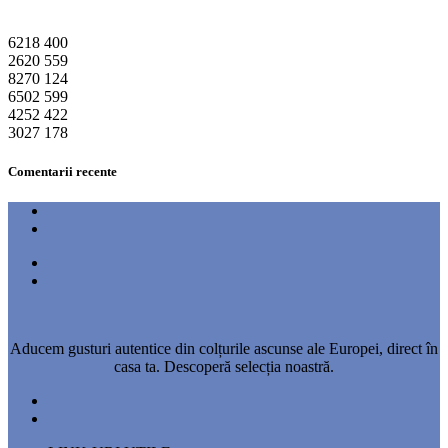
6218
400
2620
559
8270
124
6502
599
4252
422
3027
178
Comentarii recente
Aducem gusturi autentice din colțurile ascunse ale Europei, direct în
casa ta. Descoperă selecția noastră.