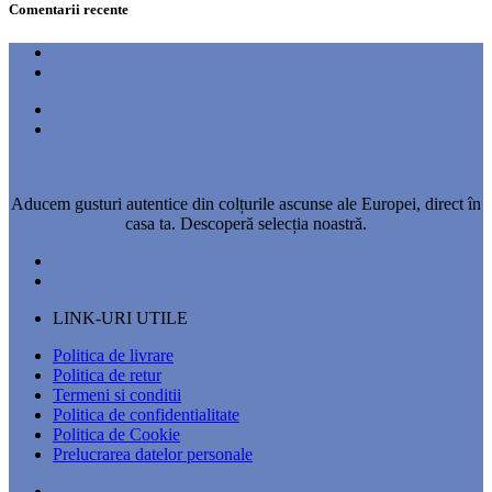
Comentarii recente
Aducem gusturi autentice din colțurile ascunse ale Europei, direct în
casa ta. Descoperă selecția noastră.
LINK-URI UTILE
Politica de livrare
Politica de retur
Termeni si conditii
Politica de confidentialitate
Politica de Cookie
Prelucrarea datelor personale