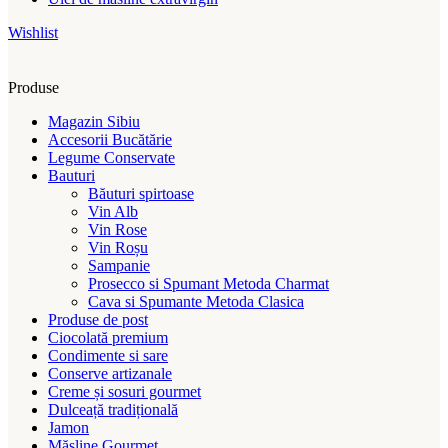
Wishlist
Produse
Magazin Sibiu
Accesorii Bucătărie
Legume Conservate
Bauturi
Băuturi spirtoase
Vin Alb
Vin Rose
Vin Roșu
Sampanie
Prosecco si Spumant Metoda Charmat
Cava si Spumante Metoda Clasica
Produse de post
Ciocolată premium
Condimente si sare
Conserve artizanale
Creme și sosuri gourmet
Dulceață tradițională
Jamon
Măsline Gourmet