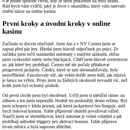
o té jediné správné chvíli, kdy se štěstí přiklonilo na mou stranu.
Rád bych vám vylíčil, jaký je život v okamžiku, který vám natrvalo
změní názor na online kasina.
První kroky a úvodní kroky v online
kasinu
Začínalo to docela obyčejně. Jsem Jan a v NV Casino jsem se
zapsal před pár lety. Hledal jsem hlavně odpočinek po práci. Ze
začátku jsem točil standardní automaty s malými sázkami, občas
jsem vyzkoušel rulety nebo blackjack. Chtěl jsem hlavně zorientovat
se, jak které hry probíhají. Časem mě ale počaly přitahovat
progresivní jackpoty. Částky, které se tam shromažďovaly, byly
neuvěřitelné. Fascinovaly mě, ale velmi dobře jsem tušil, jak mizivá
je šance na výhru. Proto jsem za žádných okolností nevsadil víc, než
kolik jsem byl ochotný prohrát.
Od první chvíle jsem byl obezřetný. Určil jsem si měsíční rámec na
zábavu a ten jsem neporušil. Hodně mi posloužily demo režimy. Byl
jsem schopen v klidu poznat, jak která jackpotová hra funguje, aniž
bych riskoval korunu. Tohle přípravné období považoval vážně.
Naučil jsem se identifikovat, který automat je velmi volatilní a jak
probíhají náhodné triggery pro aktivaci bonusu. Tahle příprava
trvala měsíce a byla naprosto důležitá.