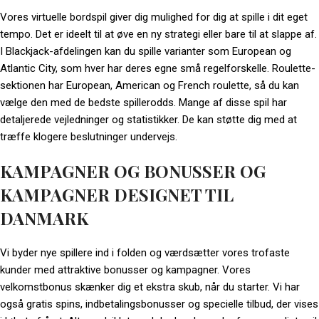
Vores virtuelle bordspil giver dig mulighed for dig at spille i dit eget
tempo. Det er ideelt til at øve en ny strategi eller bare til at slappe af.
I Blackjack-afdelingen kan du spille varianter som European og
Atlantic City, som hver har deres egne små regelforskelle. Roulette-
sektionen har European, American og French roulette, så du kan
vælge den med de bedste spillerodds. Mange af disse spil har
detaljerede vejledninger og statistikker. De kan støtte dig med at
træffe klogere beslutninger undervejs.
KAMPAGNER OG BONUSSER OG
KAMPAGNER DESIGNET TIL
DANMARK
Vi byder nye spillere ind i folden og værdsætter vores trofaste
kunder med attraktive bonusser og kampagner. Vores
velkomstbonus skænker dig et ekstra skub, når du starter. Vi har
også gratis spins, indbetalingsbonusser og specielle tilbud, der vises