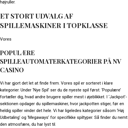
højruller.
ET STORT UDVALG AF
SPILLEMASKINER I TOPKLASSE
Vores
POPULÆRE
SPILLEAUTOMATERKATEGORIER PÅ NV
CASINO
Vi har gjort det let at finde frem. Vores spil er sorteret i klare
kategorier. Under ‘Nye Spil’ ser du de nyeste spil først. ‘Populære’
fortæller dig, hvad andre brugere spiller mest i øjeblikket. I ‘Jackpot’-
sektionen opdager du spillemaskiner, hvor jackpotten stiger, før en
heldig spiller vinder det hele. Vi har ligeledes kategorier såsom ‘Høj
Udbetaling’ og ‘Megaways’ for specifikke spiltyper. Så finder du nemt
den atmosfære, du har lyst til.