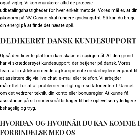
også vigtig. Vi kommunikerer altid de præcise
udbetalingshastigheder for hver enkelt metode. Vores mål er, at din
økonomi på NV Casino skal fungere gnidningsfrit. Så kan du bruge
din energi på at finde det næste spil.
DEDIKERET DANSK KUNDESUPPORT
Også den fineste platform kan skabe et spørgsmål. Af den grund
har vi skræddersyet kundesupport, der betjener på dansk. Vores
team af imødekommende og kompetente medarbejdere er parat til
at assistere dig via live chat, e-mail eller telefon. Vi arbejder
målrettet for at af problemer hurtigt og resultatorienteret. Uanset
om det vedrører teknik, din konto eller bonusregler. At kunne få
assistance på sit modersmål bidrager til hele oplevelsen yderligere
behagelig og tryg.
HVORDAN OG HVORNÅR DU KAN KOMME I
FORBINDELSE MED OS