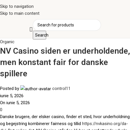
Skip to navigation
Skip to main content
Search
Organic
NV Casino siden er underholdende,
men konstant fair for danske
spillere
Posted by
control11
iunie 5, 2026
On iunie 5, 2026
0
Danske brugere, der elsker casino, finder et sted, hvor underholdning
og begejstring kombinerer fairness og tillid
https://nvkasino.org/da-