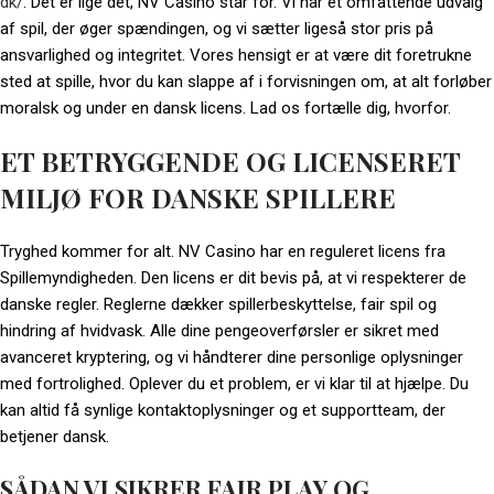
dk/
. Det er lige det, NV Casino står for. Vi har et omfattende udvalg
af spil, der øger spændingen, og vi sætter ligeså stor pris på
ansvarlighed og integritet. Vores hensigt er at være dit foretrukne
sted at spille, hvor du kan slappe af i forvisningen om, at alt forløber
moralsk og under en dansk licens. Lad os fortælle dig, hvorfor.
ET BETRYGGENDE OG LICENSERET
MILJØ FOR DANSKE SPILLERE
Tryghed kommer for alt. NV Casino har en reguleret licens fra
Spillemyndigheden. Den licens er dit bevis på, at vi respekterer de
danske regler. Reglerne dækker spillerbeskyttelse, fair spil og
hindring af hvidvask. Alle dine pengeoverførsler er sikret med
avanceret kryptering, og vi håndterer dine personlige oplysninger
med fortrolighed. Oplever du et problem, er vi klar til at hjælpe. Du
kan altid få synlige kontaktoplysninger og et supportteam, der
betjener dansk.
SÅDAN VI SIKRER FAIR PLAY OG