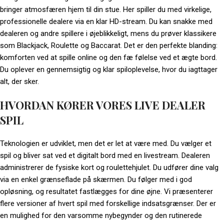
bringer atmosfæren hjem til din stue. Her spiller du med virkelige,
professionelle dealere via en klar HD-stream. Du kan snakke med
dealeren og andre spillere i øjeblikkeligt, mens du prøver klassikere
som Blackjack, Roulette og Baccarat. Det er den perfekte blanding:
komforten ved at spille online og den fæ følelse ved et ægte bord.
Du oplever en gennemsigtig og klar spiloplevelse, hvor du iagttager
alt, der sker.
HVORDAN KØRER VORES LIVE DEALER
SPIL
Teknologien er udviklet, men det er let at være med. Du vælger et
spil og bliver sat ved et digitalt bord med en livestream. Dealeren
administrerer de fysiske kort og roulettehjulet. Du udfører dine valg
via en enkel grænseflade på skærmen. Du følger med i god
opløsning, og resultatet fastlægges for dine øjne. Vi præsenterer
flere versioner af hvert spil med forskellige indsatsgrænser. Der er
en mulighed for den varsomme nybegynder og den rutinerede