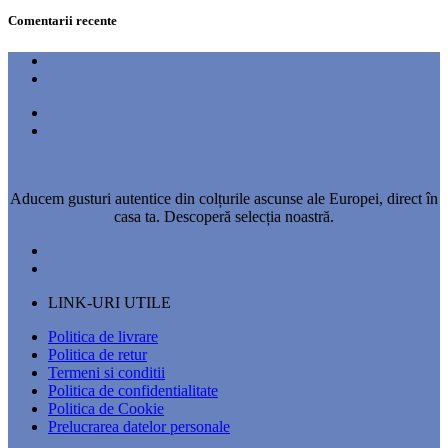
Comentarii recente
Aducem gusturi autentice din colțurile ascunse ale Europei, direct în
casa ta. Descoperă selecția noastră.
LINK-URI UTILE
Politica de livrare
Politica de retur
Termeni si conditii
Politica de confidentialitate
Politica de Cookie
Prelucrarea datelor personale