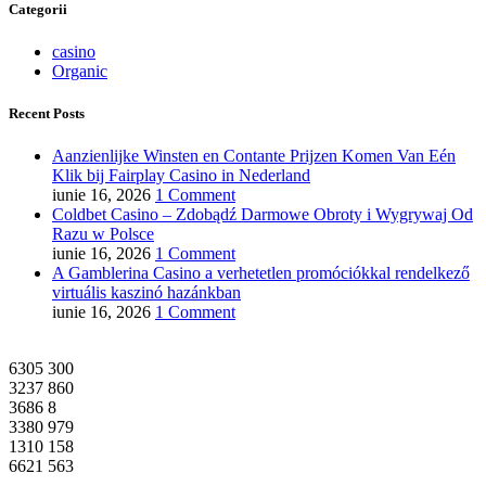
Categorii
casino
Organic
Recent Posts
Aanzienlijke Winsten en Contante Prijzen Komen Van Eén
Klik bij Fairplay Casino in Nederland
iunie 16, 2026
1 Comment
Coldbet Casino – Zdobądź Darmowe Obroty i Wygrywaj Od
Razu w Polsce
iunie 16, 2026
1 Comment
A Gamblerina Casino a verhetetlen promóciókkal rendelkező
virtuális kaszinó hazánkban
iunie 16, 2026
1 Comment
6305
300
3237
860
3686
8
3380
979
1310
158
6621
563