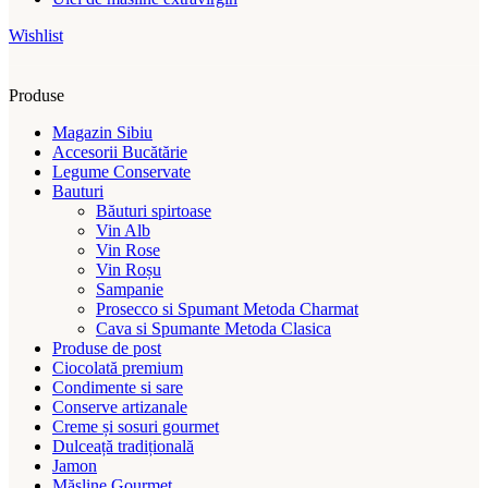
Wishlist
Produse
Magazin Sibiu
Accesorii Bucătărie
Legume Conservate
Bauturi
Băuturi spirtoase
Vin Alb
Vin Rose
Vin Roșu
Sampanie
Prosecco si Spumant Metoda Charmat
Cava si Spumante Metoda Clasica
Produse de post
Ciocolată premium
Condimente si sare
Conserve artizanale
Creme și sosuri gourmet
Dulceață tradițională
Jamon
Măsline Gourmet