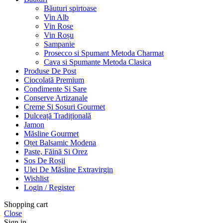
Băuturi spirtoase
Vin Alb
Vin Rose
Vin Roșu
Sampanie
Prosecco si Spumant Metoda Charmat
Cava si Spumante Metoda Clasica
Produse De Post
Ciocolată Premium
Condimente Si Sare
Conserve Artizanale
Creme Și Sosuri Gourmet
Dulceață Tradițională
Jamon
Măsline Gourmet
Oțet Balsamic Modena
Paste, Făină Si Orez
Sos De Roșii
Ulei De Măsline Extravirgin
Wishlist
Login / Register
Shopping cart
Close
Sign in