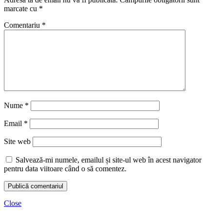
marcate cu
*
Comentariu
*
Nume
*
Email
*
Site web
Salvează-mi numele, emailul și site-ul web în acest navigator
pentru data viitoare când o să comentez.
Close