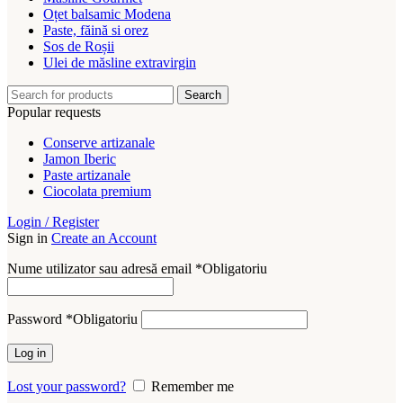
Oțet balsamic Modena
Paste, făină si orez
Sos de Roșii
Ulei de măsline extravirgin
Search
Popular requests
Conserve artizanale
Jamon Iberic
Paste artizanale
Ciocolata premium
Login / Register
Sign in
Create an Account
Nume utilizator sau adresă email
*
Obligatoriu
Password
*
Obligatoriu
Log in
Lost your password?
Remember me