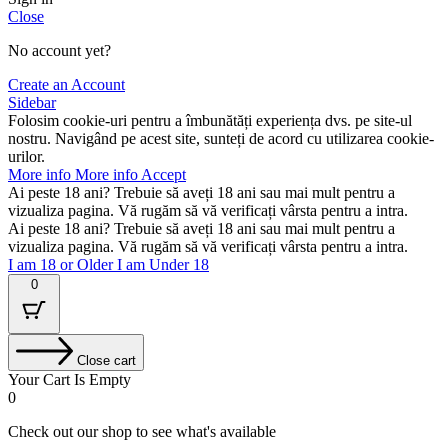
Close
No account yet?
Create an Account
Sidebar
Folosim cookie-uri pentru a îmbunătăți experiența dvs. pe site-ul
nostru. Navigând pe acest site, sunteți de acord cu utilizarea cookie-
urilor.
More info
More info
Accept
Ai peste 18 ani? Trebuie să aveți 18 ani sau mai mult pentru a
vizualiza pagina. Vă rugăm să vă verificați vârsta pentru a intra.
Ai peste 18 ani? Trebuie să aveți 18 ani sau mai mult pentru a
vizualiza pagina. Vă rugăm să vă verificați vârsta pentru a intra.
I am 18 or Older
I am Under 18
0
Close cart
Your Cart Is Empty
0
Check out our shop to see what's available