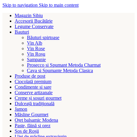
Skip to navigation
Skip to main content
Magazin Sibiu
Accesorii Bucătărie
Legume Conservate
Bauturi
Băuturi spirtoase
Vin Alb
Vin Rose
Vin Roșu
Sampanie
Prosecco si Spumant Metoda Charmat
Cava si Spumante Metoda Clasica
Produse de post
Ciocolată premium
Condimente si sare
Conserve artizanale
Creme și sosuri gourmet
Dulceață tradițională
Jamon
Măsline Gourmet
Oțet balsamic Modena
Paste, făină si orez
Sos de Roșii
Ulei de măsline extravirgin