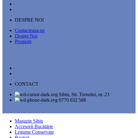
DESPRE NOI
Contacteaza-ne
Despre Noi
Promoţii
CONTACT
Sibiu, Str. Turnului, nr. 23
0770 632 588
Magazin Sibiu
Accesorii Bucătărie
Legume Conservate
Bauturi