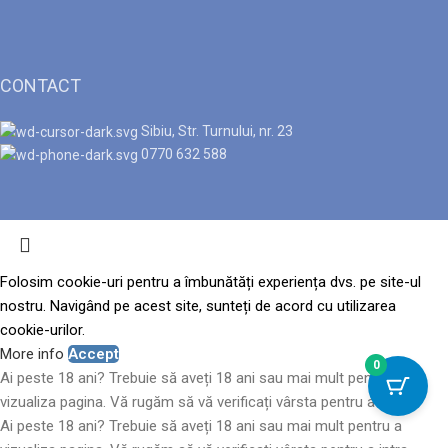
CONTACT
Sibiu, Str. Turnului, nr. 23
0770 632 588
Folosim cookie-uri pentru a îmbunătăți experiența dvs. pe site-ul
nostru. Navigând pe acest site, sunteți de acord cu utilizarea
cookie-urilor.
More info
Accept
0
Ai peste 18 ani? Trebuie să aveți 18 ani sau mai mult pentru a
vizualiza pagina. Vă rugăm să vă verificați vârsta pentru a intra.
Ai peste 18 ani? Trebuie să aveți 18 ani sau mai mult pentru a