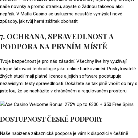
naše novinky a promo stránku, abyste o žádnou takovou akci
nepřišli. V Mafia Casino se usilujeme neustále vymýšlet nové
způsoby, jak tvůj herní zážitek obohatit.
7. OCHRANA, SPRAVEDLNOST A
PODPORA NA PRVNÍM MÍSTĚ
Tvoje bezpečnost je pro nás zásadní. Všechny live hry využívají
stejné šifrovací technologie jako online bankovnictví. Poskytovatelé
živých studií mají platné licence a jejich software podstupuje
nezávislými testy spravedlnosti. Dokážete se tak plně vnořit do hry s
jistotou, že se nacházíte v chráněném a regulovaném prostoru.
DOSTUPNOST ČESKÉ PODPORY
Naše nabízená zákaznická podpora je vám k dispozici v češtině