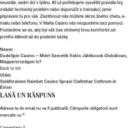
neustále, sedm dní v týdnu. Ať už potřebujete vysvětlit pravidla hry,
zvládat technický problém nebo doporučit s transakcí, jsme
připraveni tu pro vás. Zastihnout nás můžete skrze živého chatu, e-
mailu nebo telefonu. V Mafia Casino vás neopustíme bez pomoci.
Postaráme se se, aby byl váš čas strávený hrou komfortní od
prvního kliknutí až do poslední sázky.
Newer
DudeSpin Casino – Miért Szeretik Valós Játékosok Globálisan,
Magyarországon Is?
Back to list
Older
Soláthraíonn Rainbet Casino Spraoi Ciallmhar Cothrom in
Éirinn
LASĂ UN RĂSPUNS
Adresa ta de email nu va fi publicată.
Câmpurile obligatorii sunt
*
marcate cu
*
Comentariu