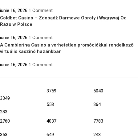
iunie 16, 2026
1 Comment
Coldbet Casino – Zdobądź Darmowe Obroty i Wygrywaj Od
Razu w Polsce
iunie 16, 2026
1 Comment
A Gamblerina Casino a verhetetlen promóciókkal rendelkező
virtuális kaszinó hazánkban
iunie 16, 2026
1 Comment
3759
5040
3349
558
364
283
2760
4037
7783
353
649
243