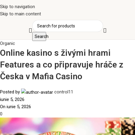
Skip to navigation
Skip to main content
Search
Organic
Online kasino s živými hrami
Features a co připravuje hráče z
Česka v Mafia Casino
Posted by
control11
iunie 5, 2026
On iunie 5, 2026
0