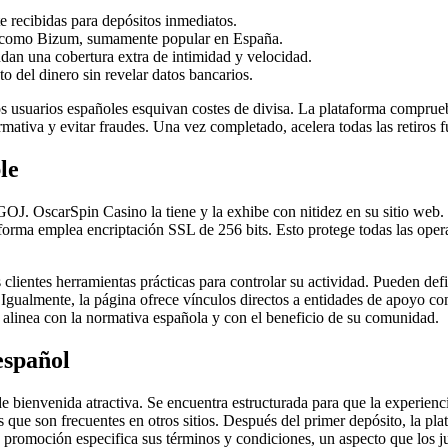
e recibidas para depósitos inmediatos.
ios como Bizum, sumamente popular en España.
ndan una cobertura extra de intimidad y velocidad.
 del dinero sin revelar datos bancarios.
 los usuarios españoles esquivan costes de divisa. La plataforma compr
rmativa y evitar fraudes. Una vez completado, acelera todas las retiros f
le
J. OscarSpin Casino la tiene y la exhibe con nitidez en su sitio web. 
aforma emplea encriptación SSL de 256 bits. Esto protege todas las oper
 clientes herramientas prácticas para controlar su actividad. Pueden def
a. Igualmente, la página ofrece vínculos directos a entidades de apoyo
e alinea con la normativa española y con el beneficio de su comunidad.
español
 bienvenida atractiva. Se encuentra estructurada para que la experienci
s que son frecuentes en otros sitios. Después del primer depósito, la pl
ada promoción especifica sus términos y condiciones, un aspecto que lo