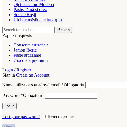
Oțet balsamic Modena
Paste, făină si orez
Sos de Roșii
Ulei de măsline extravirgin
Search
Popular requests
Conserve artizanale
Jamon Iberic
Paste artizanale
Ciocolata premium
Login / Register
Sign in
Create an Account
Nume utilizator sau adresă email
*
Obligatoriu
Password
*
Obligatoriu
Log in
Lost your password?
Remember me
0
items