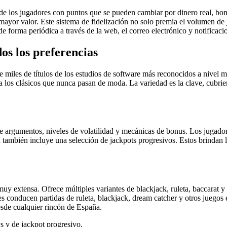
a de los jugadores con puntos que se pueden cambiar por dinero real, bo
yor valor. Este sistema de fidelización no solo premia el volumen de j
de forma periódica a través de la web, el correo electrónico y notificaci
os los preferencias
 miles de títulos de los estudios de software más reconocidos a nivel m
a los clásicos que nunca pasan de moda. La variedad es la clave, cubrie
e argumentos, niveles de volatilidad y mecánicas de bonus. Los jugadore
 también incluye una selección de jackpots progresivos. Estos brindan 
.
muy extensa. Ofrece múltiples variantes de blackjack, ruleta, baccarat y
es conducen partidas de ruleta, blackjack, dream catcher y otros juegos e
esde cualquier rincón de España.
ys y de jackpot progresivo.