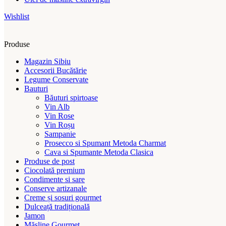
Wishlist
Produse
Magazin Sibiu
Accesorii Bucătărie
Legume Conservate
Bauturi
Băuturi spirtoase
Vin Alb
Vin Rose
Vin Roșu
Sampanie
Prosecco si Spumant Metoda Charmat
Cava si Spumante Metoda Clasica
Produse de post
Ciocolată premium
Condimente si sare
Conserve artizanale
Creme și sosuri gourmet
Dulceață tradițională
Jamon
Măsline Gourmet