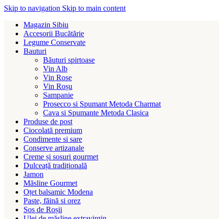
Skip to navigation
Skip to main content
Magazin Sibiu
Accesorii Bucătărie
Legume Conservate
Bauturi
Băuturi spirtoase
Vin Alb
Vin Rose
Vin Roșu
Sampanie
Prosecco si Spumant Metoda Charmat
Cava si Spumante Metoda Clasica
Produse de post
Ciocolată premium
Condimente si sare
Conserve artizanale
Creme și sosuri gourmet
Dulceață tradițională
Jamon
Măsline Gourmet
Oțet balsamic Modena
Paste, făină si orez
Sos de Roșii
Ulei de măsline extravirgin