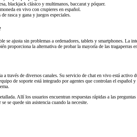
esa, blackjack clásico y multimanos, baccarat y póquer.
 moneda en vivo con crupieres en español.
de rasca y gana y juegos especiales.
e
e se ajusta sin problemas a ordenadores, tablets y smartphones. La inte
bién proporciona la alternativa de probar la mayoría de las tragaperra
a a través de diversos canales. Su servicio de chat en vivo está activo d
 equipo de soporte está integrado por agentes que controlan el español y
lema.
tallada. Allí los usuarios encuentran respuestas rápidas a las preguntas
se se quede sin asistencia cuando la necesite.