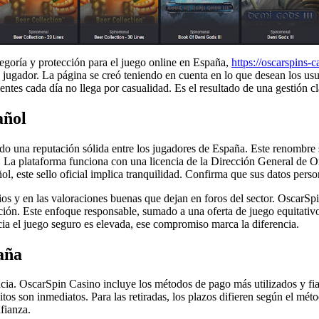
egoría y protección para el juego online en España,
https://oscarspins-
jugador. La página se creó teniendo en cuenta en lo que desean los usu
entes cada día no llega por casualidad. Es el resultado de una gestión cl
añol
ado una reputación sólida entre los jugadores de España. Este renombre
 La plataforma funciona con una licencia de la Dirección General de O
ñol, este sello oficial implica tranquilidad. Confirma que sus datos pers
arios y en las valoraciones buenas que dejan en foros del sector. OscarS
ación. Este enfoque responsable, sumado a una oferta de juego equitativ
cia el juego seguro es elevada, ese compromiso marca la diferencia.
aña
ncia. OscarSpin Casino incluye los métodos de pago más utilizados y fia
s son inmediatos. Para las retiradas, los plazos difieren según el métod
fianza.