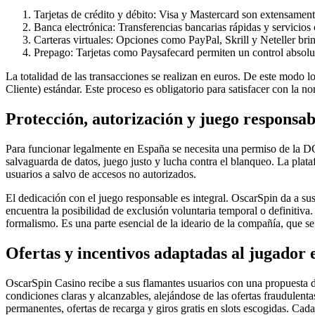
Tarjetas de crédito y débito: Visa y Mastercard son extensament
Banca electrónica: Transferencias bancarias rápidas y servic
Carteras virtuales: Opciones como PayPal, Skrill y Neteller bri
Prepago: Tarjetas como Paysafecard permiten un control absoluto
La totalidad de las transacciones se realizan en euros. De este modo
Cliente) estándar. Este proceso es obligatorio para satisfacer con la no
Protección, autorización y juego responsab
Para funcionar legalmente en España se necesita una permiso de la DGO
salvaguarda de datos, juego justo y lucha contra el blanqueo. La plat
usuarios a salvo de accesos no autorizados.
El dedicación con el juego responsable es integral. OscarSpin da a sus
encuentra la posibilidad de exclusión voluntaria temporal o definitiv
formalismo. Es una parte esencial de la ideario de la compañía, que s
Ofertas y incentivos adaptadas al jugador 
OscarSpin Casino recibe a sus flamantes usuarios con una propuesta de
condiciones claras y alcanzables, alejándose de las ofertas fraudulenta
permanentes, ofertas de recarga y giros gratis en slots escogidas. C