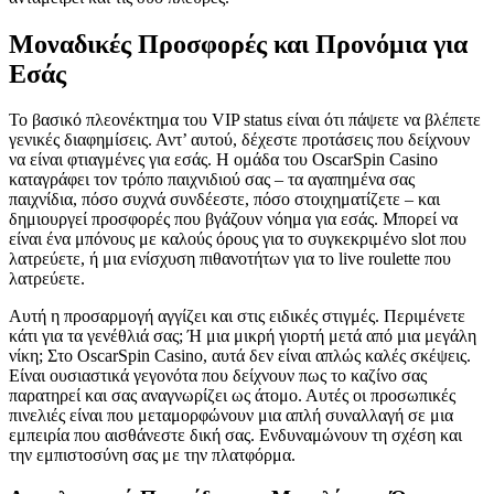
Μοναδικές Προσφορές και Προνόμια για
Εσάς
Το βασικό πλεονέκτημα του VIP status είναι ότι πάψετε να βλέπετε
γενικές διαφημίσεις. Αντ’ αυτού, δέχεστε προτάσεις που δείχνουν
να είναι φτιαγμένες για εσάς. Η ομάδα του OscarSpin Casino
καταγράφει τον τρόπο παιχνιδιού σας – τα αγαπημένα σας
παιχνίδια, πόσο συχνά συνδέεστε, πόσο στοιχηματίζετε – και
δημιουργεί προσφορές που βγάζουν νόημα για εσάς. Μπορεί να
είναι ένα μπόνους με καλούς όρους για το συγκεκριμένο slot που
λατρεύετε, ή μια ενίσχυση πιθανοτήτων για το live roulette που
λατρεύετε.
Αυτή η προσαρμογή αγγίζει και στις ειδικές στιγμές. Περιμένετε
κάτι για τα γενέθλιά σας; Ή μια μικρή γιορτή μετά από μια μεγάλη
νίκη; Στο OscarSpin Casino, αυτά δεν είναι απλώς καλές σκέψεις.
Είναι ουσιαστικά γεγονότα που δείχνουν πως το καζίνο σας
παρατηρεί και σας αναγνωρίζει ως άτομο. Αυτές οι προσωπικές
πινελιές είναι που μεταμορφώνουν μια απλή συναλλαγή σε μια
εμπειρία που αισθάνεστε δική σας. Ενδυναμώνουν τη σχέση και
την εμπιστοσύνη σας με την πλατφόρμα.