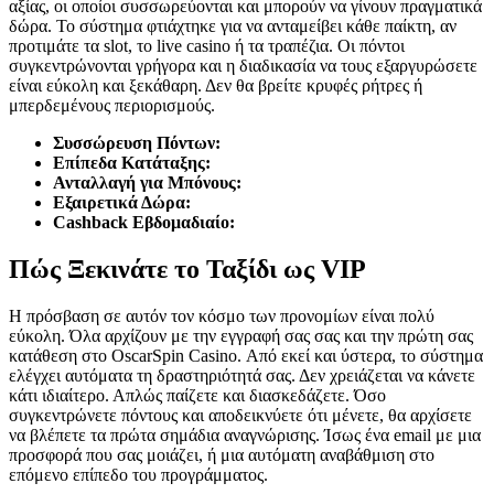
αξίας, οι οποίοι συσσωρεύονται και μπορούν να γίνουν πραγματικά
δώρα. Το σύστημα φτιάχτηκε για να ανταμείβει κάθε παίκτη, αν
προτιμάτε τα slot, το live casino ή τα τραπέζια. Οι πόντοι
συγκεντρώνονται γρήγορα και η διαδικασία να τους εξαργυρώσετε
είναι εύκολη και ξεκάθαρη. Δεν θα βρείτε κρυφές ρήτρες ή
μπερδεμένους περιορισμούς.
Συσσώρευση Πόντων:
Επίπεδα Κατάταξης:
Ανταλλαγή για Μπόνους:
Εξαιρετικά Δώρα:
Cashback Εβδομαδιαίο:
Πώς Ξεκινάτε το Ταξίδι ως VIP
Η πρόσβαση σε αυτόν τον κόσμο των προνομίων είναι πολύ
εύκολη. Όλα αρχίζουν με την εγγραφή σας σας και την πρώτη σας
κατάθεση στο OscarSpin Casino. Από εκεί και ύστερα, το σύστημα
ελέγχει αυτόματα τη δραστηριότητά σας. Δεν χρειάζεται να κάνετε
κάτι ιδιαίτερο. Απλώς παίζετε και διασκεδάζετε. Όσο
συγκεντρώνετε πόντους και αποδεικνύετε ότι μένετε, θα αρχίσετε
να βλέπετε τα πρώτα σημάδια αναγνώρισης. Ίσως ένα email με μια
προσφορά που σας μοιάζει, ή μια αυτόματη αναβάθμιση στο
επόμενο επίπεδο του προγράμματος.