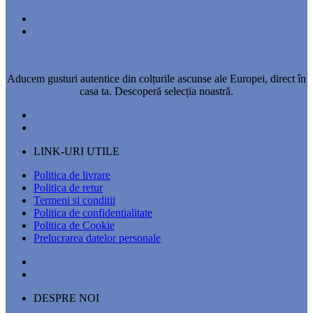
Aducem gusturi autentice din colțurile ascunse ale Europei, direct în
casa ta. Descoperă selecția noastră.
LINK-URI UTILE
Politica de livrare
Politica de retur
Termeni si conditii
Politica de confidentialitate
Politica de Cookie
Prelucrarea datelor personale
DESPRE NOI