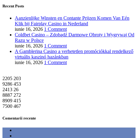
Recent Posts
Aanzienlijke Winsten en Contante Prijzen Komen Van Eén
Klik bij Fairplay Casino in Nederland
iunie 16, 2026
1 Comment
Coldbet Casino – Zdobądź Darmowe Obroty i Wygrywaj Od
Razu w Polsce
iunie 16, 2026
1 Comment
A Gamblerina Casino a verhetetlen promóciókkal rendelkező
virtuális kaszinó hazánkban
iunie 16, 2026
1 Comment
2205
203
9286
453
2413
26
8887
272
8909
415
7500
467
Comentarii recente