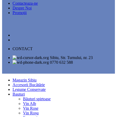
Contacteaza-ne
Despre Noi
Promoţii
CONTACT
Sibiu, Str. Turnului, nr. 23
0770 632 588
Magazin Sibiu
Accesorii Bucătărie
Legume Conservate
Bauturi
Băuturi spirtoase
Vin Alb
Vin Rose
Vin Roșu