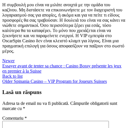
Η συμβουλή μου είναι να μιλάτε ανοιχτά με την ομάδα του
καζίνου. Μη διστάσετε να επικοινωνήσετε με τον διαχειριστή του
λογαριασμού σας για απορίες, ή ακόμα και για να πείτε τι είδους
προσφορές θα σας τραβούσαν. Η δουλειά του είναι να σας κάνει να
νιώθετε σημαντικοί. Όσο περισσότερα ξέρει για εσάς, τόσο
καλύτερα θα τα καταφέρει. Το μόνο που χρειάζεται είναι να
ξεκινήσετε και να παραμείνετε ενεργοί. Η VIP εμπειρία στο
OscarSpin Casino δεν είναι κλειστό κλαμπ για λίγους. Είναι μια
πραγματική επιλογή για όσους αποφασίζουν να παίξουν στο σωστό
μέρος.
Newer
Essayer avant de tenter sa chance : Casino Bossy présente les jeux
en premier à la Suisse
Back to list
Older
Spinania Casino – VIP Program for Joueurs Suisses
Lasă un răspuns
Adresa ta de email nu va fi publicată.
Câmpurile obligatorii sunt
marcate cu
*
Comentariu
*