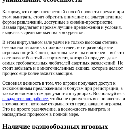
Каждому, кто ищет интересный способ провести время и при
этом выиграть, стоит обратить внимание на альтернативные
формы развлечений, доступные в онлайн-пространстве.
Вавада предлагает игрокам лучшие предложения и условия,
выделяясь среди множества конкурентов.
В этом виртуальном зале удачи не только высокая степень
безопасности данных пользователей, но и разнообразие
игровых опций. Слоты, настольные игры и лотереи – всё это
составляют богатый ассортимент, который порадует даже
самых требовательных любителей азартных развлечений. Не
стоит забывать и о многочисленных акциях, которые делают
процесс ещё более захватывающим.
Основная ценность в том, что игроки получают доступ к
эксклюзивным предложениям и бонусам при регистрации, а
также возможностям для участия в турнирах. Воспользуйтесь
вавада зеркало рабочее
, чтобы не пропустить все новшества и
возможности, которые открываются перед каждым игроком.
Это не просто развлечение, а возможность выиграть и
насладиться процессом в полной мере.
Наличие разнообразных игровых