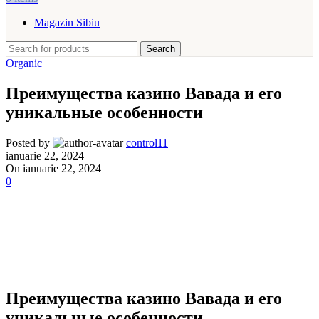
Magazin Sibiu
Search
Organic
Преимущества казино Вавада и его
уникальные особенности
Posted by
control11
ianuarie 22, 2024
On ianuarie 22, 2024
0
Преимущества казино Вавада и его
уникальные особенности