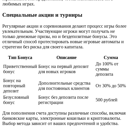
любимых играх.
Специальные акции и турниры
Регулярные акции и соревнования делают процесс игры более
увлекательным. Участвующие игроки могут получать не
только денежные призы, но и бездепозитные бонусы. Это
отличный способ протестировать новые игровые автоматы и
стратегии без риска для своего капитала.
Тип Бонуса
Описание
Сумма
До 100% от
Приветственный
Бонус на первый депозит
суммы
бонус
для новых игроков
депозита
Бонус на
Дополнительные средства
повторный
От 30% до 50%
для постоянных клиентов
депозит
Безусловный
Бонус без депозита после
500 рублей
бонус
регистрации
Для пополнения счета доступны различные способы, включая
банковские карты, электронные кошельки и криптовалюты.
Выбор метода зависит от ваших предпочтений и удобства.