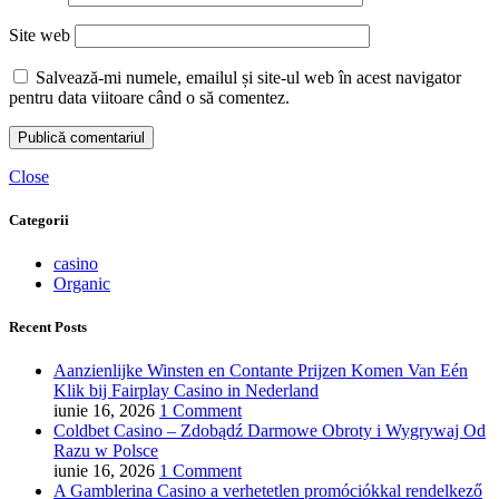
Site web
Salvează-mi numele, emailul și site-ul web în acest navigator
pentru data viitoare când o să comentez.
Close
Categorii
casino
Organic
Recent Posts
Aanzienlijke Winsten en Contante Prijzen Komen Van Eén
Klik bij Fairplay Casino in Nederland
iunie 16, 2026
1 Comment
Coldbet Casino – Zdobądź Darmowe Obroty i Wygrywaj Od
Razu w Polsce
iunie 16, 2026
1 Comment
A Gamblerina Casino a verhetetlen promóciókkal rendelkező