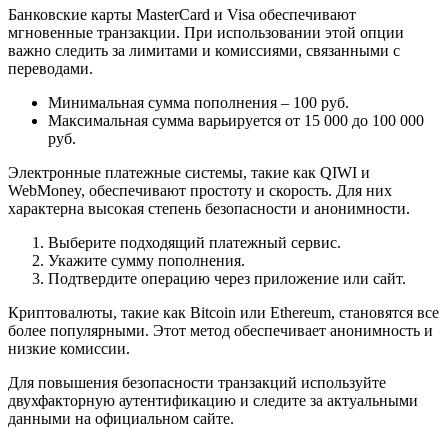
Банковские карты MasterCard и Visa обеспечивают
мгновенные транзакции. При использовании этой опции
важно следить за лимитами и комиссиями, связанными с
переводами.
Минимальная сумма пополнения – 100 руб.
Максимальная сумма варьируется от 15 000 до 100 000
руб.
Электронные платежные системы, такие как QIWI и
WebMoney, обеспечивают простоту и скорость. Для них
характерна высокая степень безопасности и анонимности.
Выберите подходящий платежный сервис.
Укажите сумму пополнения.
Подтвердите операцию через приложение или сайт.
Криптовалюты, такие как Bitcoin или Ethereum, становятся все
более популярными. Этот метод обеспечивает анонимность и
низкие комиссии.
Для повышения безопасности транзакций используйте
двухфакторную аутентификацию и следите за актуальными
данными на официальном сайте.