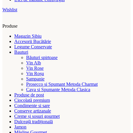
Wishlist
Produse
Magazin Sibiu
Accesorii Bucătărie
Legume Conservate
Bauturi
Băuturi spirtoase
Vin Alb
Vin Rose
Vin Roșu
Sampanie
Prosecco si Spumant Metoda Charmat
Cava si Spumante Metoda Clasica
Produse de post
Ciocolată premium
Condimente si sare
Conserve artizanale
Creme și sosuri gourmet
Dulceață tradițională
Jamon
Măsline Gourmet