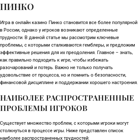
ПИНКО
Игра в онлайн казино Пинко становится все более популярной
в России, однако у игроков возникают определенные
трудности. В данной статье мы рассмотрим ключевые
проблемы, с которыми сталкиваются гемблеры, и предложим
эффективные решения для их преодоления. Главное – знать,
как правильно подходить к игре, чтобы избежать
разочарований и потерь. Важно не только получать
удовольствие от процесса, но и помнить о безопасности,
финансовой дисциплине и поддержании хорошего настроения.
НАИБОЛЕЕ РАСПРОСТРАНЕННЫЕ
ПРОБЛЕМЫ ИГРОКОВ
Существует множество проблем, с которыми игроки могут
столкнуться в процессе игры. Ниже представлен список
наиболее распространенных трудностей: