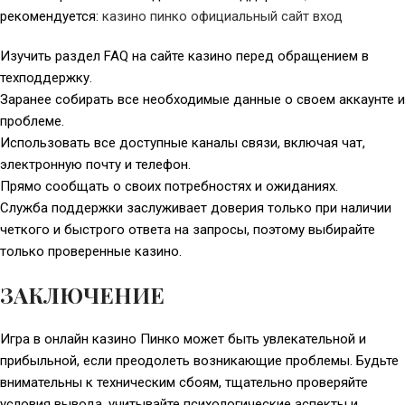
рекомендуется:
казино пинко официальный сайт вход
Изучить раздел FAQ на сайте казино перед обращением в
техподдержку.
Заранее собирать все необходимые данные о своем аккаунте и
проблеме.
Использовать все доступные каналы связи, включая чат,
электронную почту и телефон.
Прямо сообщать о своих потребностях и ожиданиях.
Служба поддержки заслуживает доверия только при наличии
четкого и быстрого ответа на запросы, поэтому выбирайте
только проверенные казино.
ЗАКЛЮЧЕНИЕ
Игра в онлайн казино Пинко может быть увлекательной и
прибыльной, если преодолеть возникающие проблемы. Будьте
внимательны к техническим сбоям, тщательно проверяйте
условия вывода, учитывайте психологические аспекты и