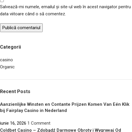
Salvează-mi numele, emailul și site-ul web în acest navigator pentru
data viitoare când o să comentez.
Categorii
casino
Organic
Recent Posts
Aanzienlijke Winsten en Contante Prijzen Komen Van Eén Klik
bij Fairplay Casino in Nederland
iunie 16, 2026
1 Comment
Coldbet Casino – Zdobądź Darmowe Obroty i Wygrywaj Od