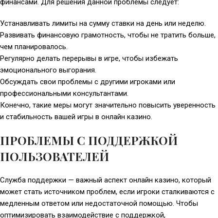
финансами. Для решения данной проблемы следует:
Устанавливать лимиты на сумму ставки на день или неделю.
Развивать финансовую грамотность, чтобы не тратить больше,
чем планировалось.
Регулярно делать перерывы в игре, чтобы избежать
эмоционального выгорания.
Обсуждать свои проблемы с другими игроками или
профессиональными консультантами.
Конечно, такие меры могут значительно повысить уверенность
и стабильность вашей игры в онлайн казино.
ПРОБЛЕМЫ С ПОДДЕРЖКОЙ
ПОЛЬЗОВАТЕЛЕЙ
Служба поддержки — важный аспект онлайн казино, который
может стать источником проблем, если игроки сталкиваются с
медленным ответом или недостаточной помощью. Чтобы
оптимизировать взаимодействие с поддержкой,