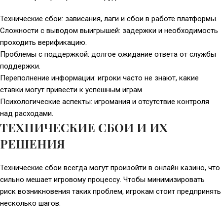
Технические сбои: зависания, лаги и сбои в работе платформы.
Сложности с выводом выигрышей: задержки и необходимость
проходить верификацию.
Проблемы с поддержкой: долгое ожидание ответа от службы
поддержки.
Переполнение информации: игроки часто не знают, какие
ставки могут привести к успешным играм.
Психологические аспекты: игромания и отсутствие контроля
над расходами.
ТЕХНИЧЕСКИЕ СБОИ И ИХ
РЕШЕНИЯ
Технические сбои всегда могут произойти в онлайн казино, что
сильно мешает игровому процессу. Чтобы минимизировать
риск возникновения таких проблем, игрокам стоит предпринять
несколько шагов: