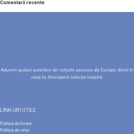
Comentarii recente
Aducem gusturi autentice din colțurile ascunse ale Europei, direct în
casa ta. Descoperă selecția noastră.
LINK-URI UTILE
Politica de livrare
Politica de retur