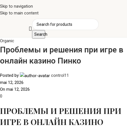
Skip to navigation
Skip to main content
Search
Organic
Проблемы и решения при игре в
онлайн казино Пинко
Posted by
control11
mai 12, 2026
On mai 12, 2026
0
ПРОБЛЕМЫ И РЕШЕНИЯ ПРИ
ИГРЕ В ОНЛАЙН КАЗИНО