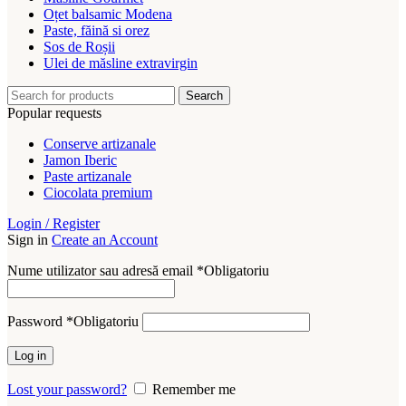
Oțet balsamic Modena
Paste, făină si orez
Sos de Roșii
Ulei de măsline extravirgin
Search
Popular requests
Conserve artizanale
Jamon Iberic
Paste artizanale
Ciocolata premium
Login / Register
Sign in
Create an Account
Nume utilizator sau adresă email
*
Obligatoriu
Password
*
Obligatoriu
Log in
Lost your password?
Remember me