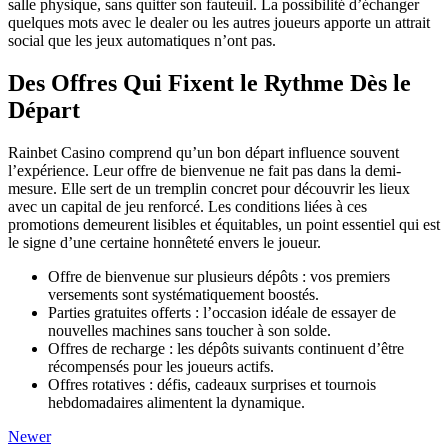
salle physique, sans quitter son fauteuil. La possibilité d’échanger
quelques mots avec le dealer ou les autres joueurs apporte un attrait
social que les jeux automatiques n’ont pas.
Des Offres Qui Fixent le Rythme Dès le
Départ
Rainbet Casino comprend qu’un bon départ influence souvent
l’expérience. Leur offre de bienvenue ne fait pas dans la demi-
mesure. Elle sert de un tremplin concret pour découvrir les lieux
avec un capital de jeu renforcé. Les conditions liées à ces
promotions demeurent lisibles et équitables, un point essentiel qui est
le signe d’une certaine honnêteté envers le joueur.
Offre de bienvenue sur plusieurs dépôts : vos premiers
versements sont systématiquement boostés.
Parties gratuites offerts : l’occasion idéale de essayer de
nouvelles machines sans toucher à son solde.
Offres de recharge : les dépôts suivants continuent d’être
récompensés pour les joueurs actifs.
Offres rotatives : défis, cadeaux surprises et tournois
hebdomadaires alimentent la dynamique.
Newer