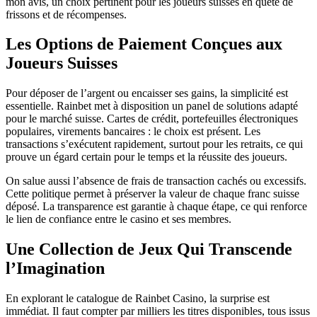
mon avis, un choix pertinent pour les joueurs suisses en quête de
frissons et de récompenses.
Les Options de Paiement Conçues aux
Joueurs Suisses
Pour déposer de l’argent ou encaisser ses gains, la simplicité est
essentielle. Rainbet met à disposition un panel de solutions adapté
pour le marché suisse. Cartes de crédit, portefeuilles électroniques
populaires, virements bancaires : le choix est présent. Les
transactions s’exécutent rapidement, surtout pour les retraits, ce qui
prouve un égard certain pour le temps et la réussite des joueurs.
On salue aussi l’absence de frais de transaction cachés ou excessifs.
Cette politique permet à préserver la valeur de chaque franc suisse
déposé. La transparence est garantie à chaque étape, ce qui renforce
le lien de confiance entre le casino et ses membres.
Une Collection de Jeux Qui Transcende
l’Imagination
En explorant le catalogue de Rainbet Casino, la surprise est
immédiat. Il faut compter par milliers les titres disponibles, tous issus