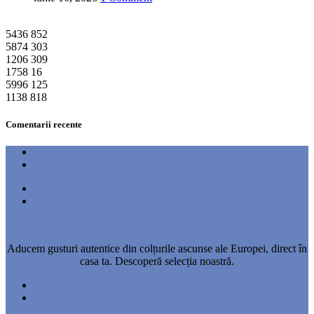
5436
852
5874
303
1206
309
1758
16
5996
125
1138
818
Comentarii recente
Aducem gusturi autentice din colțurile ascunse ale Europei, direct în
casa ta. Descoperă selecția noastră.