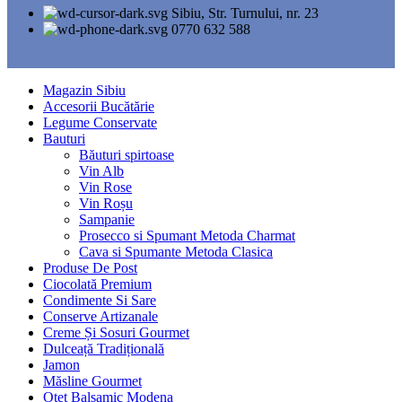
Sibiu, Str. Turnului, nr. 23
0770 632 588
Magazin Sibiu
Accesorii Bucătărie
Legume Conservate
Bauturi
Băuturi spirtoase
Vin Alb
Vin Rose
Vin Roșu
Sampanie
Prosecco si Spumant Metoda Charmat
Cava si Spumante Metoda Clasica
Produse De Post
Ciocolată Premium
Condimente Si Sare
Conserve Artizanale
Creme Și Sosuri Gourmet
Dulceață Tradițională
Jamon
Măsline Gourmet
Oțet Balsamic Modena