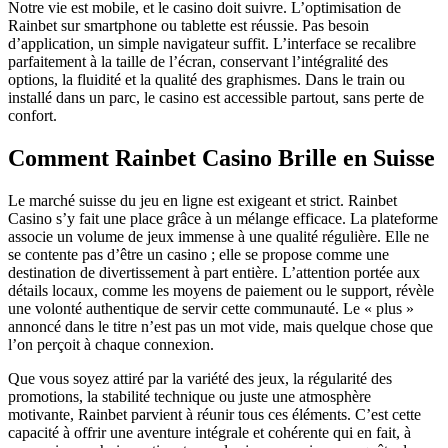
Notre vie est mobile, et le casino doit suivre. L’optimisation de
Rainbet sur smartphone ou tablette est réussie. Pas besoin
d’application, un simple navigateur suffit. L’interface se recalibre
parfaitement à la taille de l’écran, conservant l’intégralité des
options, la fluidité et la qualité des graphismes. Dans le train ou
installé dans un parc, le casino est accessible partout, sans perte de
confort.
Comment Rainbet Casino Brille en Suisse
Le marché suisse du jeu en ligne est exigeant et strict. Rainbet
Casino s’y fait une place grâce à un mélange efficace. La plateforme
associe un volume de jeux immense à une qualité régulière. Elle ne
se contente pas d’être un casino ; elle se propose comme une
destination de divertissement à part entière. L’attention portée aux
détails locaux, comme les moyens de paiement ou le support, révèle
une volonté authentique de servir cette communauté. Le « plus »
annoncé dans le titre n’est pas un mot vide, mais quelque chose que
l’on perçoit à chaque connexion.
Que vous soyez attiré par la variété des jeux, la régularité des
promotions, la stabilité technique ou juste une atmosphère
motivante, Rainbet parvient à réunir tous ces éléments. C’est cette
capacité à offrir une aventure intégrale et cohérente qui en fait, à