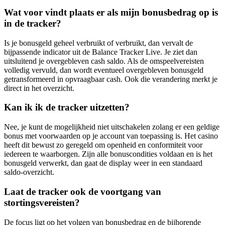
Wat voor vindt plaats er als mijn bonusbedrag op is
in de tracker?
Is je bonusgeld geheel verbruikt of verbruikt, dan vervalt de
bijpassende indicator uit de Balance Tracker Live. Je ziet dan
uitsluitend je overgebleven cash saldo. Als de omspeelvereisten
volledig vervuld, dan wordt eventueel overgebleven bonusgeld
getransformeerd in opvraagbaar cash. Ook die verandering merkt je
direct in het overzicht.
Kan ik ik de tracker uitzetten?
Nee, je kunt de mogelijkheid niet uitschakelen zolang er een geldige
bonus met voorwaarden op je account van toepassing is. Het casino
heeft dit bewust zo geregeld om openheid en conformiteit voor
iedereen te waarborgen. Zijn alle bonuscondities voldaan en is het
bonusgeld verwerkt, dan gaat de display weer in een standaard
saldo-overzicht.
Laat de tracker ook de voortgang van
stortingsvereisten?
De focus ligt op het volgen van bonusbedrag en de bijhorende