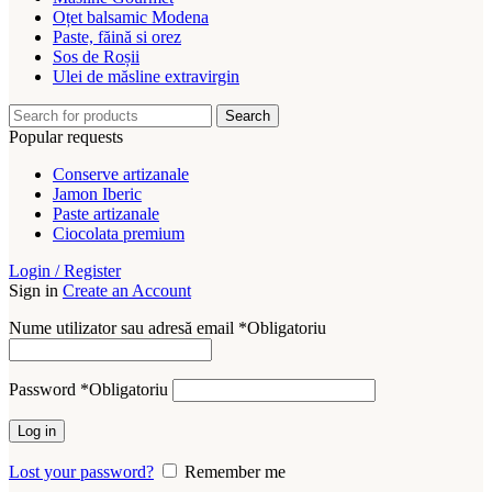
Oțet balsamic Modena
Paste, făină si orez
Sos de Roșii
Ulei de măsline extravirgin
Search
Popular requests
Conserve artizanale
Jamon Iberic
Paste artizanale
Ciocolata premium
Login / Register
Sign in
Create an Account
Nume utilizator sau adresă email
*
Obligatoriu
Password
*
Obligatoriu
Log in
Lost your password?
Remember me