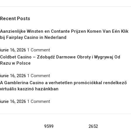
Recent Posts
Aanzienlijke Winsten en Contante Prijzen Komen Van Eén Klik
bij Fairplay Casino in Nederland
iunie 16, 2026
1 Comment
Coldbet Casino – Zdobądź Darmowe Obroty i Wygrywaj Od
Razu w Polsce
iunie 16, 2026
1 Comment
A Gamblerina Casino a verhetetlen promóciókkal rendelkező
virtuális kaszinó hazánkban
iunie 16, 2026
1 Comment
9599
2652