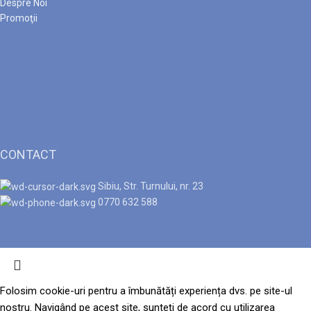
Despre Noi
Promoţii
CONTACT
Sibiu, Str. Turnului, nr. 23
0770 632 588
Folosim cookie-uri pentru a îmbunătăți experiența dvs. pe site-ul
nostru. Navigând pe acest site, sunteți de acord cu utilizarea