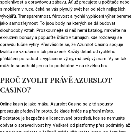
spolehlivost a opravdovou zábavu. Ať už pracujete u počítače nebo
s mobilem v ruce, čeká na vás plynulý svět her od těch nejlepších
vývojářů. Transparentnost, férovost a rychlé vyplácení výher bereme
jako samozřejmost. To jsou body, na kterých se dá budovat
dlouhodobý vztah. Prozkoumejte si náš herní katalog, mrkněte na
exkluzivní bonusy a popusťte štěstí v turnajích, kde rozdávají se
opravdu tučné výhry. Přesvědčíte se, že Azurslot Casino spojuje
kvalitu se vzrušením tak přirozeně. Každý detail, od rychlého
přihlášení po radost z vyplacené výhry, má svůj význam. Vy se tak
můžete soustředit jen na to podstatné – na skvělou hru.
PROČ ZVOLIT PRÁVĚ AZURSLOT
CASINO?
Online kasin je jako máku. Azurslot Casino se z té spousty
prosazuje především proto, že klade hráče na přední místo.
Podstatou je bezpečné a licencované prostředí, kde se nemusíte
obávat o spravedlivost hry. Veškeré od platformy přes podmínky až