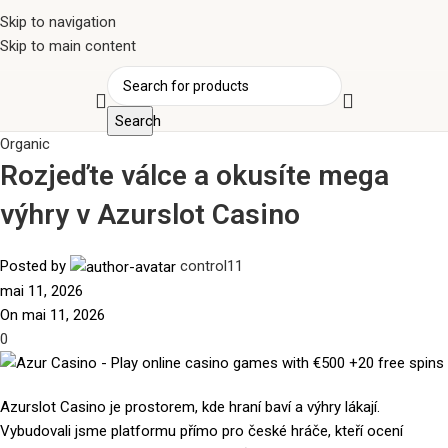
Skip to navigation
Skip to main content
Search
Organic
Rozjeďte válce a okusíte mega
výhry v Azurslot Casino
Posted by
control11
mai 11, 2026
On mai 11, 2026
0
Azurslot Casino je prostorem, kde hraní baví a výhry lákají.
Vybudovali jsme platformu přímo pro české hráče, kteří ocení