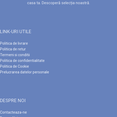
casa ta. Descoperă selecția noastră.
LINK-URI UTILE
Politica de livrare
Politica de retur
Termeni si conditii
Politica de confidentialitate
Politica de Cookie
Prelucrarea datelor personale
DESPRE NOI
Contacteaza-ne