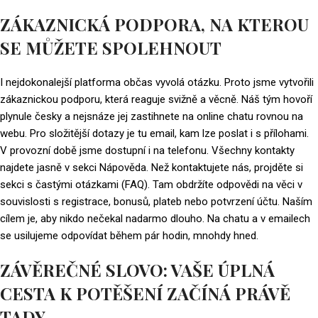
ZÁKAZNICKÁ PODPORA, NA KTEROU
SE MŮŽETE SPOLEHNOUT
I nejdokonalejší platforma občas vyvolá otázku. Proto jsme vytvořili
zákaznickou podporu, která reaguje svižně a věcně. Náš tým hovoří
plynule česky a nejsnáze jej zastihnete na online chatu rovnou na
webu. Pro složitější dotazy je tu email, kam lze poslat i s přílohami.
V provozní době jsme dostupní i na telefonu. Všechny kontakty
najdete jasně v sekci Nápověda. Než kontaktujete nás, projděte si
sekci s častými otázkami (FAQ). Tam obdržíte odpovědi na věci v
souvislosti s registrace, bonusů, plateb nebo potvrzení účtu. Naším
cílem je, aby nikdo nečekal nadarmo dlouho. Na chatu a v emailech
se usilujeme odpovídat během pár hodin, mnohdy hned.
ZÁVĚREČNÉ SLOVO: VAŠE ÚPLNÁ
CESTA K POTĚŠENÍ ZAČÍNÁ PRÁVĚ
TADY