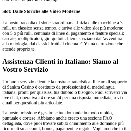
Slot: Dalle Storiche alle Video Moderne
La nostra raccolta di slot è straordinaria. Inizia dalle macchine a 3
rulli, un classico senza tempo, e arriva alle video slot più moderne
con 5 o più rulli, centinaia di linee di pagamento e feature speciali:
cascate, moltiplicatori, giri gratuiti. I temi spaziano dall’avventura
alla mitologia, dai classici frutti al cinema. C’è una narrazione che
attende proprio te.
Assistenza Clienti in Italiano: Siamo al
Vostro Servizio
Un buon servizio clienti è la nostra caratteristica. Il team di supporto
di Sankra Casino è costituito da professionisti di madrelingua
italiana, pronti per qualsiasi tua dubbio o bisogno. Puoi scriverci via
live chat, operativa 24 ore su 24 per una risposta immediata, o via
email per questioni più articolate.
La nostra missione è gestire le tue domande in modo rapido,
puntuale e cortese. Abbiamo anche creato una sezione FAQ
dettagliata, dove puoi trovare subito chiarimento alle domande più
ricorrenti su account, bonus, pagamenti e regole. Vogliamo che tu ti