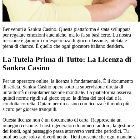
Benvenuti a Sankra Casino. Questa piattaforma è stata sviluppata
per regalare emozioni autentiche, ma lo fa su basi certe. La nostra
missione è garantirti un’esperienza di gioco rilassante, tutelata e
piena di chance. È quello che ogni giocatore italiano desidera.
La Tutela Prima di Tutto: La Licenza di
Sankra Casino
Per un operatore online, la licenza è fondamentale. È il documento
di serietà. Sankra Casino opera sotto la supervisione diretta di
un’autorità di regolamentazione mondiale. La piattaforma osserva
quindi norme rigidi sul gioco equo, la difesa dei tuoi dati e la
condotta corretta. Optare per un casino con licenza è il modo più
sicuro per giocare tranquilli.
Questa licenza non è un documento di carta. Rappresenta un
impegno costante. I nostri generatori di numeri random, la gestione
dei fondi, ogni passaggio passa attraverso verifiche periodici. Tu
puoi pensare solo al divertimento. Tieni presente che ogni manche si