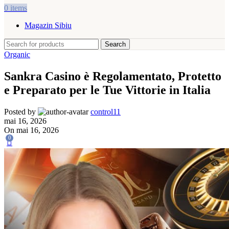
0
items
Magazin Sibiu
Search
Organic
Sankra Casino è Regolamentato, Protetto
e Preparato per le Tue Vittorie in Italia
Posted by
control11
mai 16, 2026
On mai 16, 2026
0