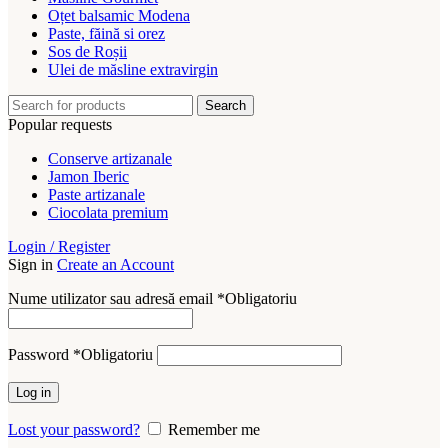
Oțet balsamic Modena
Paste, făină si orez
Sos de Roșii
Ulei de măsline extravirgin
Search
Popular requests
Conserve artizanale
Jamon Iberic
Paste artizanale
Ciocolata premium
Login / Register
Sign in
Create an Account
Nume utilizator sau adresă email
*
Obligatoriu
Password
*
Obligatoriu
Log in
Lost your password?
Remember me