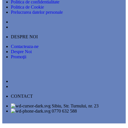
Politica de confidentialitate
Politica de Cookie
Prelucrarea datelor personale
DESPRE NOI
Contacteaza-ne
Despre Noi
Promoţii
CONTACT
Sibiu, Str. Turnului, nr. 23
0770 632 588