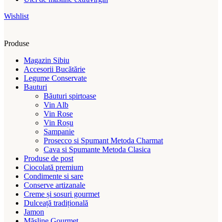
Wishlist
Produse
Magazin Sibiu
Accesorii Bucătărie
Legume Conservate
Bauturi
Băuturi spirtoase
Vin Alb
Vin Rose
Vin Roșu
Sampanie
Prosecco si Spumant Metoda Charmat
Cava si Spumante Metoda Clasica
Produse de post
Ciocolată premium
Condimente si sare
Conserve artizanale
Creme și sosuri gourmet
Dulceață tradițională
Jamon
Măsline Gourmet