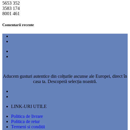
5653
352
3583
174
8001
461
Comentarii recente
Aducem gusturi autentice din colțurile ascunse ale Europei, direct în
casa ta. Descoperă selecția noastră.
LINK-URI UTILE
Politica de livrare
Politica de retur
Termeni si conditii