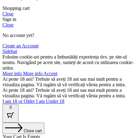
Shopping cart
Close
Sign in
Close
No account yet?
Create an Account
Sidebar
Folosim cookie-uri pentru a îmbunătăți experiența dvs. pe site-ul
nostru. Navigând pe acest site, sunteți de acord cu utilizarea cookie-
urilor.
More info
More info
Accept
Ai peste 18 ani? Trebuie să aveți 18 ani sau mai mult pentru a
vizualiza pagina. Vă rugăm să vă verificați vârsta pentru a intra.
Ai peste 18 ani? Trebuie să aveți 18 ani sau mai mult pentru a
vizualiza pagina. Vă rugăm să vă verificați vârsta pentru a intra.
I am 18 or Older
I am Under 18
0
Close cart
Your Cart Is Empty