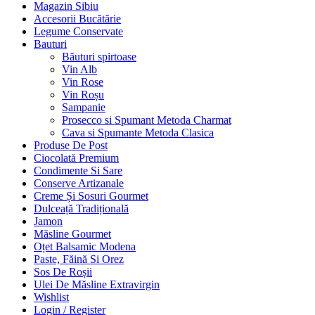
Magazin Sibiu
Accesorii Bucătărie
Legume Conservate
Bauturi
Băuturi spirtoase
Vin Alb
Vin Rose
Vin Roșu
Sampanie
Prosecco si Spumant Metoda Charmat
Cava si Spumante Metoda Clasica
Produse De Post
Ciocolată Premium
Condimente Si Sare
Conserve Artizanale
Creme Și Sosuri Gourmet
Dulceață Tradițională
Jamon
Măsline Gourmet
Oțet Balsamic Modena
Paste, Făină Si Orez
Sos De Roșii
Ulei De Măsline Extravirgin
Wishlist
Login / Register