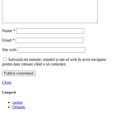
Nume
*
Email
*
Site web
Salvează-mi numele, emailul și site-ul web în acest navigator
pentru data viitoare când o să comentez.
Close
Categorii
casino
Organic