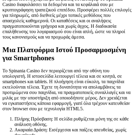
Casino διαφυλάσσει τα δεδομένα και τα κεφάλαιά σου με
κρυπτογράφηση τραπεζικού επιπέδου. Προσφέρει πολλές επιλογές
για πληρωμές, από διεθνείς μέχρι τοπικές μεθόδους που
απασχολείς καθημερινά. Οι καταθέσεις και οι αναλήψεις
πραγματοποιούνται γρήγορα και χωρίς άγχος. Η διαδικασία
επαλήθευσης του λογαριασμού σου είναι απλή, ώστε να πληροί
τους κανονισμούς και να προχωράς άμεσα.
Μια Πλατφόρμα Ιστού Προσαρμοσμένη
για Smartphones
Το Spinania Casino δεν περιορίζεται από την οθόνη του
υπολογιστή. Η ιστοσελίδα λειτουργεί τέλεια και σε κινητά, σε
smartphones και tablets. Η πλοήγηση είναι εύκολη, τα παιχνίδια
εκτελούνται τέλεια. Έχετε τη δυνατότητα να απολαμβάνεις τα
προτιμώμενα σου παιχνίδια, να πραγματοποιείς συναλλαγές και να
μιλάς με την υποστήριξη από οποιοδήποτε μέρος. Δεν χρειάζεται
να εγκαταστήσεις κάποια εφαρμογή, γιατί όλα τρέχουν κατευθείαν
στον browser σου με τεχνολογία HTML5.
Πλήρης Πρόσβαση: Η σελίδα ρυθμίζεται μόνη της σε κάθε
ανάλυση οθόνης.
Ακαριαία Δράση: Εισέρχεσαι και παίζεις απευθείας, χωρίς