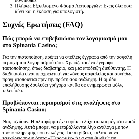
downloads.
Πλήρως Εξοπλισμένο Φάσμα Λειτουργιών: Έχεις όλα όσα
δίνει και η έκδοση για υπολογιστή.
Συχνές Ερωτήσεις (FAQ)
Πώς μπορώ να επιβεβαιώσω τον λογαριασμό μου
στο Spinania Casino;
Για την πιστοποίηση, πρέπει να στείλεις έγγραφα από την ασφαλή
περιοχή του λογαριασμού σου. Χρειάζεται ένα έγγραφο
ταυτοποίησης, όπως διαβατήριο, και μια απόδειξη διεύθυνσης. Η
διαδικασία είναι υποχρεωτική για λόγους ασφαλείας και συνήθως
πραγματοποιείται πριν την πρώτη σου ανάληψη. Η ομάδα
επαλήθευσης δουλεύει γρήγορα και θα σε ενημερώσει μόλις
τελειώσει.
Προβλέπονται περιορισμοί στις αναλήψεις στο
Spinania Casino;
Ναι, ισχύουν. Η πλατφόρμα έχει ορίσει ελάχιστα και μέγιστα ποσά
ανάληψης. Αυτά μπορεί να μεταβάλλονται λίγο ανάλογα με τον
τρόπο πληρωμής που επιλέγεις. Για ακρίβεια, καλύτερα να
τσεκάρεις την ενότητα «Πληρωμές» ή να απευθυνθείς την