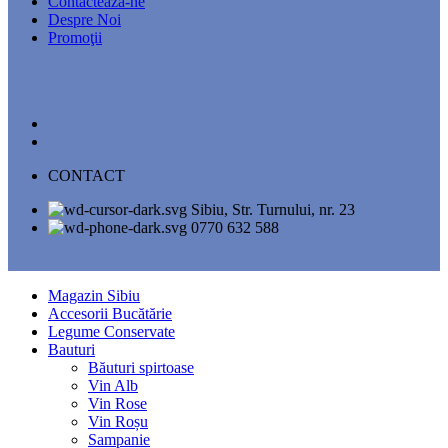
Contacteaza-ne
Despre Noi
Promoţii
CONTACT
Sibiu, Str. Turnului, nr. 23
0770 632 588
Magazin Sibiu
Accesorii Bucătărie
Legume Conservate
Bauturi
Băuturi spirtoase
Vin Alb
Vin Rose
Vin Roșu
Sampanie