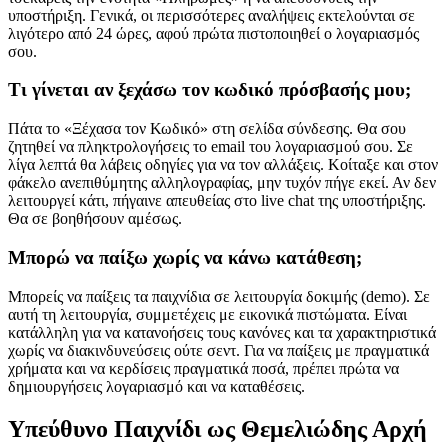
υποστήριξη. Γενικά, οι περισσότερες αναλήψεις εκτελούνται σε
λιγότερο από 24 ώρες, αφού πρώτα πιστοποιηθεί ο λογαριασμός
σου.
Τι γίνεται αν ξεχάσω τον κωδικό πρόσβασής μου;
Πάτα το «Ξέχασα τον Κωδικό» στη σελίδα σύνδεσης. Θα σου
ζητηθεί να πληκτρολογήσεις το email του λογαριασμού σου. Σε
λίγα λεπτά θα λάβεις οδηγίες για να τον αλλάξεις. Κοίταξε και στον
φάκελο ανεπιθύμητης αλληλογραφίας, μην τυχόν πήγε εκεί. Αν δεν
λειτουργεί κάτι, πήγαινε απευθείας στο live chat της υποστήριξης.
Θα σε βοηθήσουν αμέσως.
Μπορώ να παίξω χωρίς να κάνω κατάθεση;
Μπορείς να παίξεις τα παιχνίδια σε λειτουργία δοκιμής (demo). Σε
αυτή τη λειτουργία, συμμετέχεις με εικονικά πιστώματα. Είναι
κατάλληλη για να κατανοήσεις τους κανόνες και τα χαρακτηριστικά
χωρίς να διακινδυνεύσεις ούτε σεντ. Για να παίξεις με πραγματικά
χρήματα και να κερδίσεις πραγματικά ποσά, πρέπει πρώτα να
δημιουργήσεις λογαριασμό και να καταθέσεις.
Υπεύθυνο Παιχνίδι ως Θεμελιώδης Αρχή