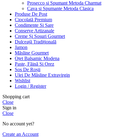
Prosecco si Spumant Metoda Charmat
Cava si Spumante Metoda Clasica
Produse De Post
Ciocolată Premium
Condimente Si Sare
Conserve Artizanale
Creme Și Sosuri Gourmet
Dulceață Tradițională
Jamon
Măsline Gourmet
Oțet Balsamic Modena
Paste, Făină Si Orez
Sos De Roșii
Ulei De Măsline Extravirgin
Wishlist
Login / Register
Shopping cart
Close
Sign in
Close
No account yet?
Create an Account