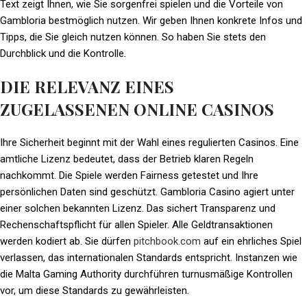
Text zeigt Ihnen, wie Sie sorgenfrei spielen und die Vorteile von
Gambloria bestmöglich nutzen. Wir geben Ihnen konkrete Infos und
Tipps, die Sie gleich nutzen können. So haben Sie stets den
Durchblick und die Kontrolle.
DIE RELEVANZ EINES
ZUGELASSENEN ONLINE CASINOS
Ihre Sicherheit beginnt mit der Wahl eines regulierten Casinos. Eine
amtliche Lizenz bedeutet, dass der Betrieb klaren Regeln
nachkommt. Die Spiele werden Fairness getestet und Ihre
persönlichen Daten sind geschützt. Gambloria Casino agiert unter
einer solchen bekannten Lizenz. Das sichert Transparenz und
Rechenschaftspflicht für allen Spieler. Alle Geldtransaktionen
werden kodiert ab. Sie dürfen
pitchbook.com
auf ein ehrliches Spiel
verlassen, das internationalen Standards entspricht. Instanzen wie
die Malta Gaming Authority durchführen turnusmäßige Kontrollen
vor, um diese Standards zu gewährleisten.