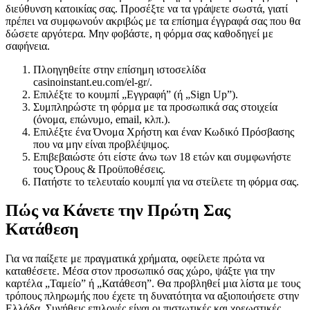
διεύθυνση κατοικίας σας. Προσέξτε να τα γράψετε σωστά, γιατί
πρέπει να συμφωνούν ακριβώς με τα επίσημα έγγραφά σας που θα
δώσετε αργότερα. Μην φοβάστε, η φόρμα σας καθοδηγεί με
σαφήνεια.
Πλοηγηθείτε στην επίσημη ιστοσελίδα
casinoinstant.eu.com/el-gr/.
Επιλέξτε το κουμπί „Εγγραφή” (ή „Sign Up”).
Συμπληρώστε τη φόρμα με τα προσωπικά σας στοιχεία
(όνομα, επώνυμο, email, κλπ.).
Επιλέξτε ένα Όνομα Χρήστη και έναν Κωδικό Πρόσβασης
που να μην είναι προβλέψιμος.
Επιβεβαιώστε ότι είστε άνω των 18 ετών και συμφωνήστε
τους Όρους & Προϋποθέσεις.
Πατήστε το τελευταίο κουμπί για να στείλετε τη φόρμα σας.
Πώς να Κάνετε την Πρώτη Σας
Κατάθεση
Για να παίξετε με πραγματικά χρήματα, οφείλετε πρώτα να
καταθέσετε. Μέσα στον προσωπικό σας χώρο, ψάξτε για την
καρτέλα „Ταμείο” ή „Κατάθεση”. Θα προβληθεί μια λίστα με τους
τρόπους πληρωμής που έχετε τη δυνατότητα να αξιοποιήσετε στην
Ελλάδα. Συνήθεις επιλογές είναι οι πιστωτικές και χρεωστικές