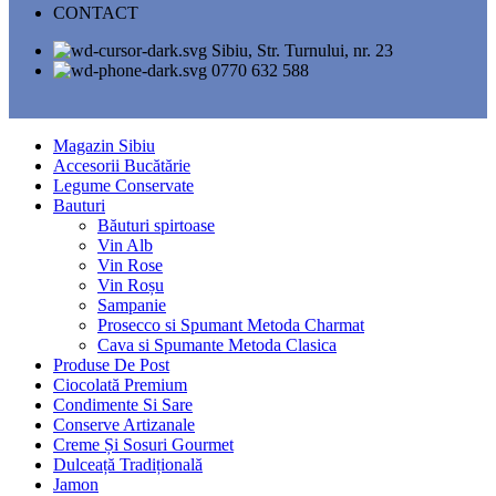
CONTACT
Sibiu, Str. Turnului, nr. 23
0770 632 588
Magazin Sibiu
Accesorii Bucătărie
Legume Conservate
Bauturi
Băuturi spirtoase
Vin Alb
Vin Rose
Vin Roșu
Sampanie
Prosecco si Spumant Metoda Charmat
Cava si Spumante Metoda Clasica
Produse De Post
Ciocolată Premium
Condimente Si Sare
Conserve Artizanale
Creme Și Sosuri Gourmet
Dulceață Tradițională
Jamon