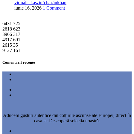
virtuális kaszinó hazánkban
iunie 16, 2026
1 Comment
6431
725
2618
623
8966
317
4917
691
2615
35
9127
161
Comentarii recente
Aducem gusturi autentice din colțurile ascunse ale Europei, direct în
casa ta. Descoperă selecția noastră.