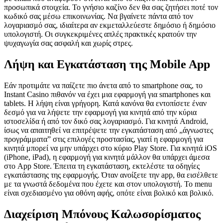
προσωπικά στοιχεία. Το γνήσιο καζίνο δεν θα σας ζητήσει ποτέ τον
κωδικό σας μέσω επικοινωνίας. Να βγαίνετε πάντα από τον
λογαριασμό σας, ιδιαίτερα αν εκμεταλλεύεστε δημόσιο ή δημόσιο
υπολογιστή. Οι συγκεκριμένες απλές πρακτικές κρατούν την
ψυχαγωγία σας ασφαλή και χωρίς στρες.
Λήψη και Εγκατάσταση της Mobile App
Εάν προτιμάτε να παίζετε πιο άνετα από το smartphone σας, το
Instant Casino πιθανόν να έχει μια εφαρμογή για smartphones και
tablets. Η λήψη είναι γρήγορη. Κατά κανόνα θα εντοπίσετε έναν
δεσμό για να λήψετε την εφαρμογή για κινητά από την κύρια
ιστοσελίδα ή από τον δικό σας λογαριασμό. Για κινητά Android,
ίσως να απαιτηθεί να επιτρέψετε την εγκατάσταση από „άγνωστες
προγράμματα” στις επιλογές προστασίας, γιατί η εφαρμογή για
κινητά μπορεί να μην υπάρχει στο κύριο Play Store. Για κινητά iOS
(iPhone, iPad), η εφαρμογή για κινητά μάλλον θα υπάρχει άμεσα
στο App Store. Έπειτα τη εγκατάσταση, εκτελέστε τα οδηγίες
εγκατάστασης της εφαρμογής. Όταν ανοίξετε την app, θα εισέλθετε
με τα γνωστά δεδομένα που έχετε και στον υπολογιστή. Το menu
είναι σχεδιασμένο για οθόνη αφής, οπότε είναι βολικό και βολικό.
Διαχείριση Μπόνους Καλωσορίσματος