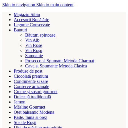
Skip to navigation
Skip to main content
Magazin Sibiu
Accesorii Bucătărie
Legume Conservate
Bauturi
Băuturi spirtoase
Vin Alb
Vin Rose
Vin Roșu
Sampanie
Prosecco si Spumant Metoda Charmat
Cava si Spumante Metoda Clasica
Produse de post
Ciocolată premium
Condimente si sare
Conserve artizanale
Creme și sosuri gourmet
Dulceață tradițională
Jamon
Măsline Gourmet
Oțet balsamic Modena
Paste, făină si orez
Sos de Roșii
Ulei de măsline extravirgin