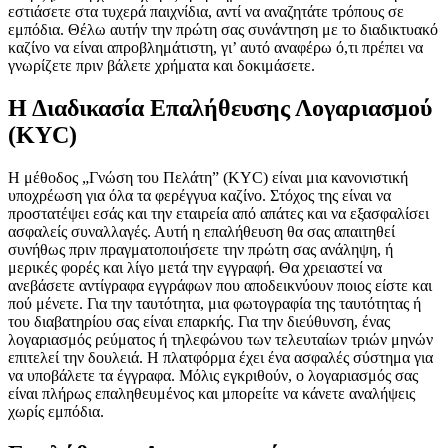
εστιάσετε στα τυχερά παιχνίδια, αντί να αναζητάτε τρόπους σε
εμπόδια. Θέλω αυτήν την πρώτη σας συνάντηση με το διαδικτυακό
καζίνο να είναι απροβλημάτιστη, γι’ αυτό αναφέρω ό,τι πρέπει να
γνωρίζετε πριν βάλετε χρήματα και δοκιμάσετε.
Η Διαδικασία Επαλήθευσης Λογαριασμού
(KYC)
Η μέθοδος „Γνώση του Πελάτη” (KYC) είναι μια κανονιστική
υποχρέωση για όλα τα φερέγγυα καζίνο. Στόχος της είναι να
προστατέψει εσάς και την εταιρεία από απάτες και να εξασφαλίσει
ασφαλείς συναλλαγές. Αυτή η επαλήθευση θα σας απαιτηθεί
συνήθως πριν πραγματοποιήσετε την πρώτη σας ανάληψη, ή
μερικές φορές και λίγο μετά την εγγραφή. Θα χρειαστεί να
ανεβάσετε αντίγραφα εγγράφων που αποδεικνύουν ποιος είστε και
πού μένετε. Για την ταυτότητα, μια φωτογραφία της ταυτότητας ή
του διαβατηρίου σας είναι επαρκής. Για την διεύθυνση, ένας
λογαριασμός ρεύματος ή τηλεφώνου των τελευταίων τριών μηνών
επιτελεί την δουλειά. Η πλατφόρμα έχει ένα ασφαλές σύστημα για
να υποβάλετε τα έγγραφα. Μόλις εγκριθούν, ο λογαριασμός σας
είναι πλήρως επαληθευμένος και μπορείτε να κάνετε αναλήψεις
χωρίς εμπόδια.