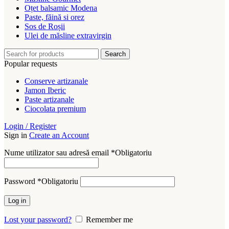
Oțet balsamic Modena
Paste, făină si orez
Sos de Roșii
Ulei de măsline extravirgin
Search
Popular requests
Conserve artizanale
Jamon Iberic
Paste artizanale
Ciocolata premium
Login / Register
Sign in
Create an Account
Nume utilizator sau adresă email
*
Obligatoriu
Password
*
Obligatoriu
Log in
Lost your password?
Remember me