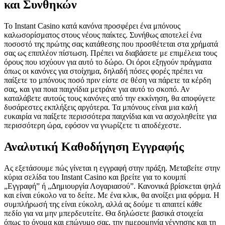
και Συνθηκών
Το Instant Casino κατά κανόνα προσφέρει ένα μπόνους
καλωσορίσματος στους νέους παίκτες. Συνήθως αποτελεί ένα
ποσοστό της πρώτης σας κατάθεσης που προσθέτεται στα χρήματά
σας ως επιπλέον πίστωση. Πρέπει να διαβάσετε με επιμέλεια τους
όρους που ισχύουν για αυτό το δώρο. Οι όροι εξηγούν πράγματα
όπως οι κανόνες για στοίχημα, δηλαδή πόσες φορές πρέπει να
παίξετε το μπόνους ποσό πριν είστε σε θέση να πάρετε τα κέρδη
σας, και για ποια παιχνίδια μετράνε για αυτό το σκοπό. Αν
καταλάβετε αυτούς τους κανόνες από την εκκίνηση, θα αποφύγετε
δυσάρεστες εκπλήξεις αργότερα. Τα μπόνους είναι μια καλή
ευκαιρία να παίξετε περισσότερα παιχνίδια και να ασχοληθείτε για
περισσότερη ώρα, εφόσον να γνωρίζετε τι αποδέχεστε.
Αναλυτική Καθοδήγηση Εγγραφής
Ας εξετάσουμε πώς γίνεται η εγγραφή στην πράξη. Μεταβείτε στην
κύρια σελίδα του Instant Casino και βρείτε για το κουμπί
„Εγγραφή” ή „Δημιουργία Λογαριασού”. Κανονικά βρίσκεται ψηλά
και είναι εύκολο να το δείτε. Με ένα κλικ, θα ανοίξει μια φόρμα. Η
συμπλήρωσή της είναι εύκολη, αλλά ας δούμε τι απαιτεί κάθε
πεδίο για να μην μπερδευτείτε. Θα δηλώσετε βασικά στοιχεία
όπως το όνομα και επώνυμο σας, την ημερομηνία γέννησης και τη