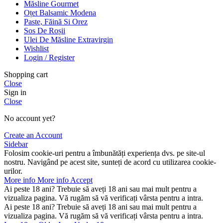
Măsline Gourmet
Oțet Balsamic Modena
Paste, Făină Si Orez
Sos De Roșii
Ulei De Măsline Extravirgin
Wishlist
Login / Register
Shopping cart
Close
Sign in
Close
No account yet?
Create an Account
Sidebar
Folosim cookie-uri pentru a îmbunătăți experiența dvs. pe site-ul
nostru. Navigând pe acest site, sunteți de acord cu utilizarea cookie-
urilor.
More info
More info
Accept
Ai peste 18 ani? Trebuie să aveți 18 ani sau mai mult pentru a
vizualiza pagina. Vă rugăm să vă verificați vârsta pentru a intra.
Ai peste 18 ani? Trebuie să aveți 18 ani sau mai mult pentru a
vizualiza pagina. Vă rugăm să vă verificați vârsta pentru a intra.