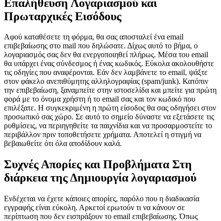
Επαλήθευση Λογαριασμού και
Πρωταρχικές Εισόδους
Αφού καταθέσετε τη φόρμα, θα σας αποσταλεί ένα email
επιβεβαίωσης στο mail που δηλώσατε. Δίχως αυτό το βήμα, ο
λογαριασμός σας δεν θα ενεργοποιηθεί πλήρως. Μέσα του email
θα υπάρχει ένας σύνδεσμος ή ένας κωδικός. Εύκολα ακολουθήστε
τις οδηγίες που αναφέρονται. Εάν δεν λαμβάνετε το email, ψάξτε
στον φάκελο ανεπιθύμητης αλληλογραφίας (spam/junk). Κατόπιν
την επιβεβαίωση, ξαναμπείτε στην ιστοσελίδα και μπείτε για πρώτη
φορά με το όνομα χρήστη ή το email σας και τον κωδικό που
επιλέξατε. Η συγκεκριμένη η πρώτη είσοδος θα σας οδηγήσει στον
προσωπικό σας χώρο. Σε αυτό το σημείο δύναστε να εξετάσετε τις
ρυθμίσεις, να περιηγηθείτε τα παιχνίδια και να προσαρμοστείτε το
περιβάλλον πριν τοποθετήσετε χρήματα. Αποτελεί η στιγμή να
βεβαιωθείτε ότι όλα αποδίδουν καλά.
Συχνές Απορίες και Προβλήματα Στη
διάρκεια της Δημιουργία λογαριασμού
Ενδέχεται να έχετε κάποιες απορίες, παρόλο που η διαδικασία
εγγραφής είναι εύκολη. Αρκετοί ερωτούν τι να κάνουν σε
περίπτωση που δεν εισπράξουν το email επιβεβαίωσης. Όπως