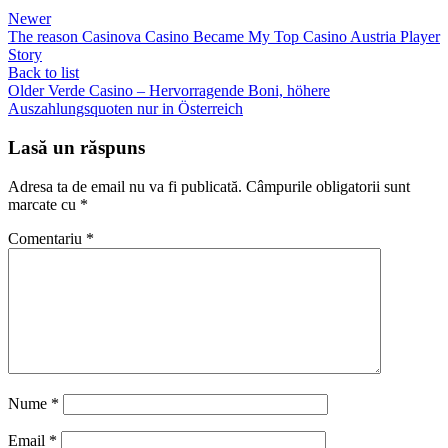
Newer
The reason Casinova Casino Became My Top Casino Austria Player
Story
Back to list
Older
Verde Casino – Hervorragende Boni, höhere
Auszahlungsquoten nur in Österreich
Lasă un răspuns
Adresa ta de email nu va fi publicată.
Câmpurile obligatorii sunt
marcate cu
*
Comentariu
*
Nume
*
Email
*