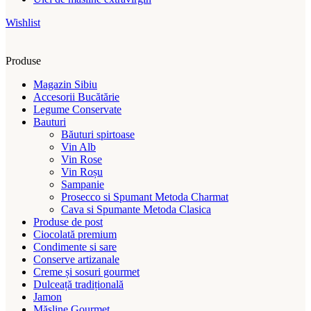
Wishlist
Produse
Magazin Sibiu
Accesorii Bucătărie
Legume Conservate
Bauturi
Băuturi spirtoase
Vin Alb
Vin Rose
Vin Roșu
Sampanie
Prosecco si Spumant Metoda Charmat
Cava si Spumante Metoda Clasica
Produse de post
Ciocolată premium
Condimente si sare
Conserve artizanale
Creme și sosuri gourmet
Dulceață tradițională
Jamon
Măsline Gourmet