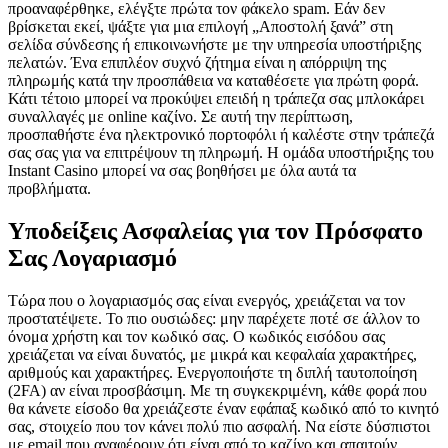
προαναφέρθηκε, ελέγξτε πρώτα τον φάκελο spam. Εάν δεν
βρίσκεται εκεί, ψάξτε για μια επιλογή „Αποστολή ξανά” στη
σελίδα σύνδεσης ή επικοινωνήστε με την υπηρεσία υποστήριξης
πελατών. Ένα επιπλέον συχνό ζήτημα είναι η απόρριψη της
πληρωμής κατά την προσπάθεια να καταθέσετε για πρώτη φορά.
Κάτι τέτοιο μπορεί να προκύψει επειδή η τράπεζα σας μπλοκάρει
συναλλαγές με online καζίνο. Σε αυτή την περίπτωση,
προσπαθήστε ένα ηλεκτρονικό πορτοφόλι ή καλέστε στην τράπεζά
σας σας για να επιτρέψουν τη πληρωμή. Η ομάδα υποστήριξης του
Instant Casino μπορεί να σας βοηθήσει με όλα αυτά τα
προβλήματα.
Υποδείξεις Ασφαλείας για τον Πρόσφατο
Σας Λογαριασμό
Τώρα που ο λογαριασμός σας είναι ενεργός, χρειάζεται να τον
προστατέψετε. Το πιο ουσιώδες: μην παρέχετε ποτέ σε άλλον το
όνομα χρήστη και τον κωδικό σας. Ο κωδικός εισόδου σας
χρειάζεται να είναι δυνατός, με μικρά και κεφαλαία χαρακτήρες,
αριθμούς και χαρακτήρες. Ενεργοποιήστε τη διπλή ταυτοποίηση
(2FA) αν είναι προσβάσιμη. Με τη συγκεκριμένη, κάθε φορά που
θα κάνετε είσοδο θα χρειάζεστε έναν εφάπαξ κωδικό από το κινητό
σας, στοιχείο που τον κάνει πολύ πιο ασφαλή. Να είστε δύσπιστοι
με email που αναφέρουν ότι είναι από το καζίνο και απαιτούν