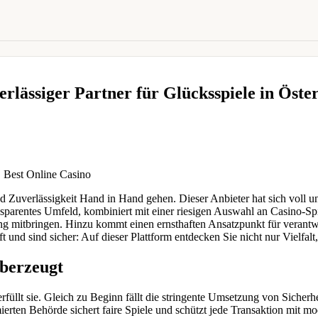
erlässiger Partner für Glücksspiele in Öste
 Zuverlässigkeit Hand in Hand gehen. Dieser Anbieter hat sich voll und
nsparentes Umfeld, kombiniert mit einer riesigen Auswahl an Casino-Spie
ung mitbringen. Hinzu kommt einen ernsthaften Ansatzpunkt für verantwo
 und sind sicher: Auf dieser Plattform entdecken Sie nicht nur Vielfal
überzeugt
erfüllt sie. Gleich zu Beginn fällt die stringente Umsetzung von Sicher
rten Behörde sichert faire Spiele und schützt jede Transaktion mit mo