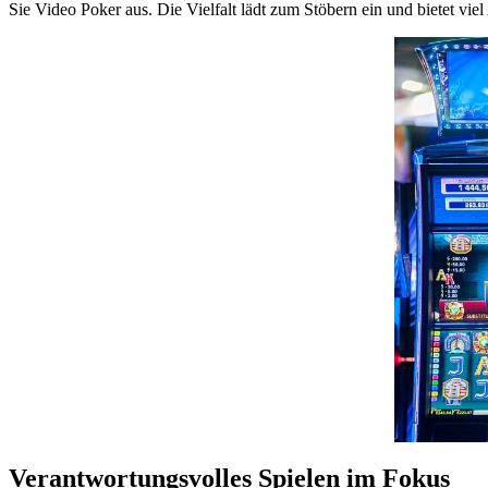
Sie Video Poker aus. Die Vielfalt lädt zum Stöbern ein und bietet vi
Verantwortungsvolles Spielen im Fokus