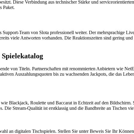
besitzt. Diese Verbindung aus technischer Stärke und serviceorientiert
es Paket.
as Support-Team von Slota professionell weiter. Der mehrsprachige Live-
eits viele Antworten vorhanden. Die Reaktionszeiten sind gering und 
 Spielekatalog
Tausende von Titeln. Partnerschaften mit renommierten Anbietern wie Net
traktiven Auszahlungsquoten bis zu wachsenden Jackpots, die das Leben 
 wie Blackjack, Roulette und Baccarat in Echtzeit auf den Bildschirm.
. Die Stream-Qualität ist erstklassig und die Bandbreite an Tischen viel
uswahl an digitalen Tischspielen. Stellen Sie unter Beweis Sie Ihr Könne