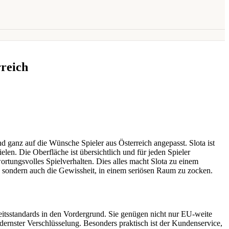
rreich
 ganz auf die Wünsche Spieler aus Österreich angepasst. Slota ist
len. Die Oberfläche ist übersichtlich und für jeden Spieler
rtungsvolles Spielverhalten. Dies alles macht Slota zu einem
t, sondern auch die Gewissheit, in einem seriösen Raum zu zocken.
heitsstandards in den Vordergrund. Sie genügen nicht nur EU-weite
dernster Verschlüsselung. Besonders praktisch ist der Kundenservice,