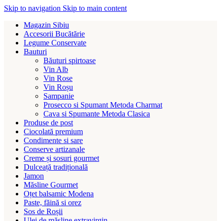
Skip to navigation
Skip to main content
Magazin Sibiu
Accesorii Bucătărie
Legume Conservate
Bauturi
Băuturi spirtoase
Vin Alb
Vin Rose
Vin Roșu
Sampanie
Prosecco si Spumant Metoda Charmat
Cava si Spumante Metoda Clasica
Produse de post
Ciocolată premium
Condimente si sare
Conserve artizanale
Creme și sosuri gourmet
Dulceață tradițională
Jamon
Măsline Gourmet
Oțet balsamic Modena
Paste, făină si orez
Sos de Roșii
Ulei de măsline extravirgin