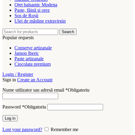
Oțet balsamic Modena
Paste, făină si orez
Sos de Roșii
Ulei de măsline extravirgin
Search
Popular requests
Conserve artizanale
Jamon Iberic
Paste artizanale
Ciocolata premium
Login / Register
Sign in
Create an Account
Nume utilizator sau adresă email
*
Obligatoriu
Password
*
Obligatoriu
Log in
Lost your password?
Remember me