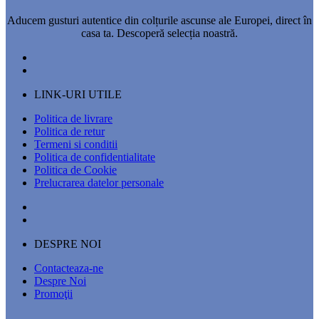
Aducem gusturi autentice din colțurile ascunse ale Europei, direct în
casa ta. Descoperă selecția noastră.
LINK-URI UTILE
Politica de livrare
Politica de retur
Termeni si conditii
Politica de confidentialitate
Politica de Cookie
Prelucrarea datelor personale
DESPRE NOI
Contacteaza-ne
Despre Noi
Promoţii