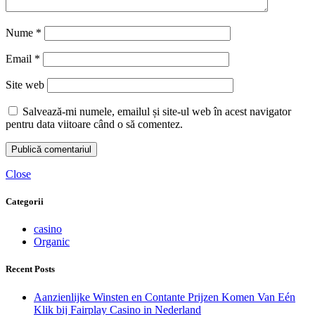
Nume
*
Email
*
Site web
Salvează-mi numele, emailul și site-ul web în acest navigator
pentru data viitoare când o să comentez.
Close
Categorii
casino
Organic
Recent Posts
Aanzienlijke Winsten en Contante Prijzen Komen Van Eén
Klik bij Fairplay Casino in Nederland