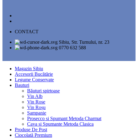
CONTACT
Sibiu, Str. Turnului, nr. 23
0770 632 588
Magazin Sibiu
Accesorii Bucătărie
Legume Conservate
Bauturi
Băuturi spirtoase
Vin Alb
Vin Rose
Vin Roșu
Sampanie
Prosecco si Spumant Metoda Charmat
Cava si Spumante Metoda Clasica
Produse De Post
Ciocolată Premium