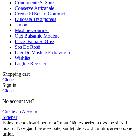
Condimente Si Sare
Conserve Artizanale
Creme Și Sosuri Gourmet
Dulceață Tradițională
Jamon
Măsline Gourmet
Oțet Balsamic Modena
Paste, Făină Si Orez
Sos De Roșii
Ulei De Măsline Extravirgin
Wishlist
Login / Register
Shopping cart
Close
Sign in
Close
No account yet?
Create an Account
Sidebar
Folosim cookie-uri pentru a îmbunătăți experiența dvs. pe site-ul
nostru. Navigând pe acest site, sunteți de acord cu utilizarea cookie-
urilor.