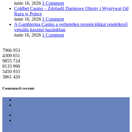
iunie 16, 2026
1 Comment
Coldbet Casino – Zdobądź Darmowe Obroty i Wygrywaj Od
Razu w Polsce
iunie 16, 2026
1 Comment
A Gamblerina Casino a verhetetlen promóciókkal rendelkező
virtuális kaszinó hazánkban
iunie 16, 2026
1 Comment
7966
953
4309
651
9855
724
8133
990
5450
933
3861
420
Comentarii recente