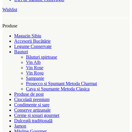
Wishlist
Produse
Magazin Sibiu
Accesorii Bucătărie
Legume Conservate
Bauturi
Băuturi spirtoase
Vin Alb
Vin Rose
Vin Roșu
Sampanie
Prosecco si Spumant Metoda Charmat
Cava si Spumante Metoda Clasica
Produse de post
Ciocolată premium
Condimente si sare
Conserve artizanale
Creme și sosuri gourmet
Dulceață tradițională
Jamon
Măsline Gourmet