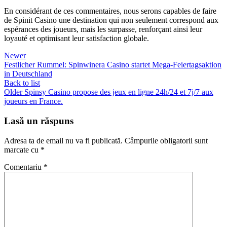
En considérant de ces commentaires, nous serons capables de faire
de Spinit Casino une destination qui non seulement correspond aux
espérances des joueurs, mais les surpasse, renforçant ainsi leur
loyauté et optimisant leur satisfaction globale.
Newer
Festlicher Rummel: Spinwinera Casino startet Mega-Feiertagsaktion
in Deutschland
Back to list
Older
Spinsy Casino propose des jeux en ligne 24h/24 et 7j/7 aux
joueurs en France.
Lasă un răspuns
Adresa ta de email nu va fi publicată.
Câmpurile obligatorii sunt
marcate cu
*
Comentariu
*