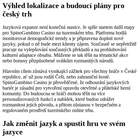
Výhled lokalizace a budoucí plány pro
český trh
Jazyková expanze není konečná stanice. Je spíše startem další etapy
pro SpinoGambino Casino na tuzemském trhu. Platforma hodlá
monitorovat demografické trendy a je připravena doplnit nové
jazyky, pokud o ně bude mezi klienty zájem. Současně se nepřetržitě
pracuje na vylepšování současných překladů a na prohlubování
kulturní adaptace obsahu. Můžeme se tak těšit na tématické akce
nebo bonusy přizpůsobené svátkům rozmanitých národů.
Hlavním cílem zůstává vynikající zážitek pro všechny hráče v České
republice, ať už jsou rodilí Češi, nebo zahraniční hosté.
SpinoGambino Casino je přesvědčené, že odbourání jazykových
bariér je zásadní pro vytvoření opravdu otevřené a přátelské herní
komunity. Do budoucna se hráči mohou těšit na více
personalizovaných funkcí a nabídek, které budou odrážet
rozmanitost jejich původu, a přitom zůstanou v bezpečném a
regulovaném prostředí tuzemského online trhu.
Jak změnit jazyk a spustit hru ve svém
jazyce