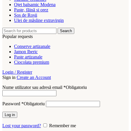
Oțet balsamic Modena
Paste, făină si orez
Sos de Roșii
Ulei de măsline extravirgin
Search
Popular requests
Conserve artizanale
Jamon Iberic
Paste artizanale
Ciocolata premium
Login / Register
Sign in
Create an Account
Nume utilizator sau adresă email
*
Obligatoriu
Password
*
Obligatoriu
Log in
Lost your password?
Remember me