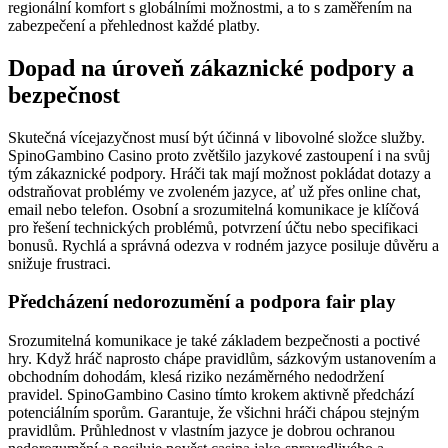
regionální komfort s globálními možnostmi, a to s zaměřením na
zabezpečení a přehlednost každé platby.
Dopad na úroveň zákaznické podpory a
bezpečnost
Skutečná vícejazyčnost musí být účinná v libovolné složce služby.
SpinoGambino Casino proto zvětšilo jazykové zastoupení i na svůj
tým zákaznické podpory. Hráči tak mají možnost pokládat dotazy a
odstraňovat problémy ve zvoleném jazyce, ať už přes online chat,
email nebo telefon. Osobní a srozumitelná komunikace je klíčová
pro řešení technických problémů, potvrzení účtu nebo specifikaci
bonusů. Rychlá a správná odezva v rodném jazyce posiluje důvěru a
snižuje frustraci.
Předcházení nedorozumění a podpora fair play
Srozumitelná komunikace je také základem bezpečnosti a poctivé
hry. Když hráč naprosto chápe pravidlům, sázkovým ustanovením a
obchodním dohodám, klesá riziko nezáměrného nedodržení
pravidel. SpinoGambino Casino tímto krokem aktivně předchází
potenciálním sporům. Garantuje, že všichni hráči chápou stejným
pravidlům. Průhlednost v vlastním jazyce je dobrou ochranou