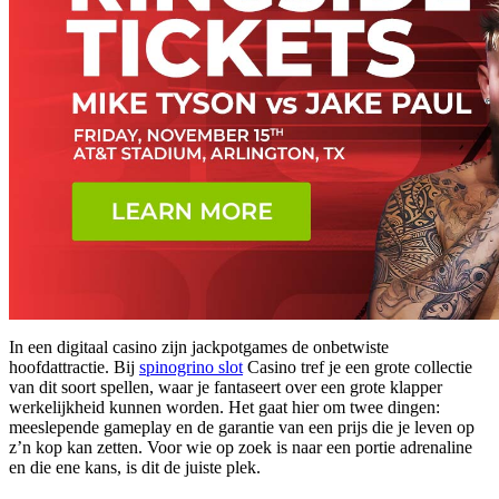
In een digitaal casino zijn jackpotgames de onbetwiste
hoofdattractie. Bij
spinogrino slot
Casino tref je een grote collectie
van dit soort spellen, waar je fantaseert over een grote klapper
werkelijkheid kunnen worden. Het gaat hier om twee dingen:
meeslepende gameplay en de garantie van een prijs die je leven op
z’n kop kan zetten. Voor wie op zoek is naar een portie adrenaline
en die ene kans, is dit de juiste plek.