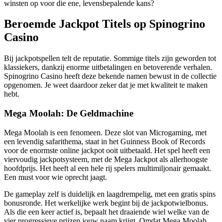
winsten op voor die ene, levensbepalende kans?
Beroemde Jackpot Titels op Spinogrino
Casino
Bij jackpotspellen telt de reputatie. Sommige titels zijn geworden tot
klassiekers, dankzij enorme uitbetalingen en betoverende verhalen.
Spinogrino Casino heeft deze bekende namen bewust in de collectie
opgenomen. Je weet daardoor zeker dat je met kwaliteit te maken
hebt.
Mega Moolah: De Geldmachine
Mega Moolah is een fenomeen. Deze slot van Microgaming, met
een levendig safarithema, staat in het Guinness Book of Records
voor de enormste online jackpot ooit uitbetaald. Het spel heeft een
viervoudig jackpotsysteem, met de Mega Jackpot als allerhoogste
hoofdprijs. Het heeft al een hele rij spelers multimiljonair gemaakt.
Een must voor wie oprecht jaagt.
De gameplay zelf is duidelijk en laagdrempelig, met een gratis spins
bonusronde. Het werkelijke werk begint bij de jackpotwielbonus.
Als die een keer actief is, bepaalt het draaiende wiel welke van de
vier progressieve prijzen jouw naam krijgt. Omdat Mega Moolah