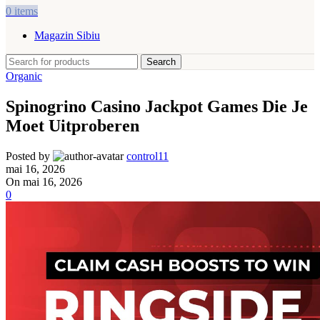
0
items
Magazin Sibiu
Search
Organic
Spinogrino Casino Jackpot Games Die Je
Moet Uitproberen
Posted by
control11
mai 16, 2026
On mai 16, 2026
0