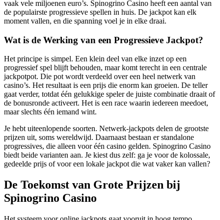
vaak vele miljoenen euro’s. Spinogrino Casino heeft een aantal van
de populairste progressieve spellen in huis. De jackpot kan elk
moment vallen, en die spanning voel je in elke draai.
Wat is de Werking van een Progressieve Jackpot?
Het principe is simpel. Een klein deel van elke inzet op een
progressief spel blijft behouden, maar komt terecht in een centrale
jackpotpot. Die pot wordt verdeeld over een heel netwerk van
casino’s. Het resultaat is een prijs die enorm kan groeien. De teller
gaat verder, totdat één gelukkige speler de juiste combinatie draait of
de bonusronde activeert. Het is een race waarin iedereen meedoet,
maar slechts één iemand wint.
Je hebt uiteenlopende soorten. Netwerk-jackpots delen de grootste
prijzen uit, soms wereldwijd. Daarnaast bestaan er standalone
progressives, die alleen voor één casino gelden. Spinogrino Casino
biedt beide varianten aan. Je kiest dus zelf: ga je voor de kolossale,
gedeelde prijs of voor een lokale jackpot die wat vaker kan vallen?
De Toekomst van Grote Prijzen bij
Spinogrino Casino
Het systeem voor online jackpots gaat vooruit in hoog tempo.