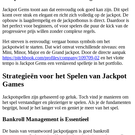
Jackpot Gems toont aan dat eenvoudig ook goed kan zijn. Dit spel
komt over strak en elegant en richt zich volledig op de jackpot. De
opbouw is laagdrempelig en de jackpotbonus is direct. Daardoor is
het perfect voor beginners, of voor spelers die puur de kick van de
progressieve prijs willen zonder complexe regels.
Het streven is eenvoudig: vergaar bonus symbols om het
jackpotwiel te starten. Dat wiel omvat verschillende niveaus: een
Mini, Minor, Major en de Grand jackpot. Door de directe aanpak
https://pitchbook.com/profiles/company/109709-02
en het vlotte
tempo is Jackpot Gems een verslavend spelletje in het portfolio.
Strategieën voor het Spelen van Jackpot
Games
Jackpotspellen zijn gebaseerd op geluk. Toch vind je manieren om
het spel verstandiger en plezieriger te spelen. Als je de fundamenten
begrijpt, houd je het langer vol en geniet je meer van het spel.
Bankroll Management is Essentieel
De basis van verantwoord jackpotjagen is goed bankroll