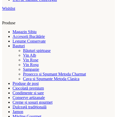
Wishlist
Produse
Magazin Sibiu
Accesorii Bucătărie
Legume Conservate
Bauturi
Băuturi spirtoase
Vin Alb
Vin Rose
Vin Roșu
Sampanie
Prosecco si Spumant Metoda Charmat
Cava si Spumante Metoda Clasica
Produse de post
Ciocolată premium
Condimente si sare
Conserve artizanale
Creme și sosuri gourmet
Dulceață tradițională
Jamon
Măsline Gourmet