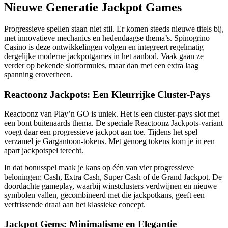
Nieuwe Generatie Jackpot Games
Progressieve spellen staan niet stil. Er komen steeds nieuwe titels bij,
met innovatieve mechanics en hedendaagse thema’s. Spinogrino
Casino is deze ontwikkelingen volgen en integreert regelmatig
dergelijke moderne jackpotgames in het aanbod. Vaak gaan ze
verder op bekende slotformules, maar dan met een extra laag
spanning eroverheen.
Reactoonz Jackpots: Een Kleurrijke Cluster-Pays
Reactoonz van Play’n GO is uniek. Het is een cluster-pays slot met
een bont buitenaards thema. De speciale Reactoonz Jackpots-variant
voegt daar een progressieve jackpot aan toe. Tijdens het spel
verzamel je Gargantoon-tokens. Met genoeg tokens kom je in een
apart jackpotspel terecht.
In dat bonusspel maak je kans op één van vier progressieve
beloningen: Cash, Extra Cash, Super Cash of de Grand Jackpot. De
doordachte gameplay, waarbij winstclusters verdwijnen en nieuwe
symbolen vallen, gecombineerd met die jackpotkans, geeft een
verfrissende draai aan het klassieke concept.
Jackpot Gems: Minimalisme en Elegantie