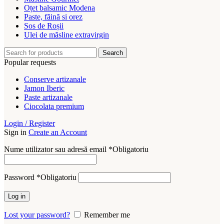
Oțet balsamic Modena
Paste, făină si orez
Sos de Roșii
Ulei de măsline extravirgin
Search
Popular requests
Conserve artizanale
Jamon Iberic
Paste artizanale
Ciocolata premium
Login / Register
Sign in
Create an Account
Nume utilizator sau adresă email
*
Obligatoriu
Password
*
Obligatoriu
Log in
Lost your password?
Remember me