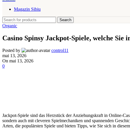
Magazin Sibiu
Search
Organic
Casino Spinsy Jackpot-Spiele, welche Sie i
Posted by
control11
mai 13, 2026
On mai 13, 2026
0
Jackpot-Spiele sind das Herzstück der Anziehungskraft in Online-Cas
sondern auch mit cleveren Spielmechaniken und spannenden Geschichten
Arten, die populärsten Spiele und bieten Tipps, wie Sie sich in dies