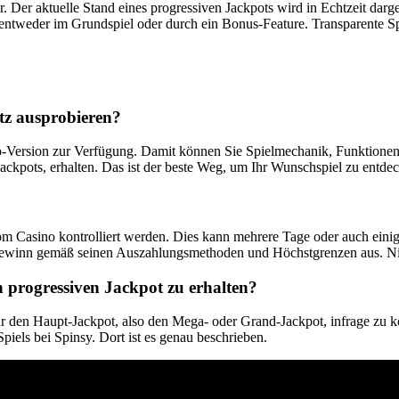
r. Der aktuelle Stand eines progressiven Jackpots wird in Echtzeit darg
, entweder im Grundspiel oder durch ein Bonus-Feature. Transparente Sp
atz ausprobieren?
mo-Version zur Verfügung. Damit können Sie Spielmechanik, Funktionen
ckpots, erhalten. Das ist der beste Weg, um Ihr Wunschspiel zu entde
m Casino kontrolliert werden. Dies kann mehrere Tage oder auch einig
Gewinn gemäß seinen Auszahlungsmethoden und Höchstgrenzen aus. Nied
en progressiven Jackpot zu erhalten?
Für den Haupt-Jackpot, also den Mega- oder Grand-Jackpot, infrage zu
piels bei Spinsy. Dort ist es genau beschrieben.