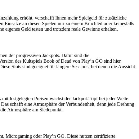
zahlung erhöht, verschafft Ihnen mehr Spielgeld für zusätzliche
n Einsätze an diesen Spielen nur zu einem Bruchteil oder keinesfalls
hne eigenes Geld testen und trotzdem reale Gewinne erhalten.
mmen der progressiven Jackpots. Dafür sind die
ersion des Kultspiels Book of Dead von Play’n GO sind hier
Diese Slots sind geeignet für längere Sessions, bei denen die Aussicht
s mit festgelegten Preisen wächst der Jackpot-Topf bei jeder Wette
ts. Das schafft eine Atmosphäre der Verbundenheit, denn jede Drehung
t die Atmosphäre am Siedepunkt.
nt, Microgaming oder Play’n GO. Diese nutzen zertifizierte