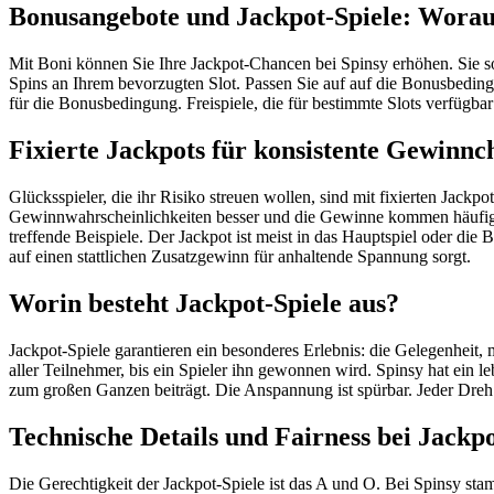
Bonusangebote und Jackpot-Spiele: Worauf
Mit Boni können Sie Ihre Jackpot-Chancen bei Spinsy erhöhen. Sie so
Spins an Ihrem bevorzugten Slot. Passen Sie auf auf die Bonusbedingu
für die Bonusbedingung. Freispiele, die für bestimmte Slots verfügba
Fixierte Jackpots für konsistente Gewinn
Glücksspieler, die ihr Risiko streuen wollen, sind mit fixierten Jack
Gewinnwahrscheinlichkeiten besser und die Gewinne kommen häufige
treffende Beispiele. Der Jackpot ist meist in das Hauptspiel oder die 
auf einen stattlichen Zusatzgewinn für anhaltende Spannung sorgt.
Worin besteht Jackpot-Spiele aus?
Jackpot-Spiele garantieren ein besonderes Erlebnis: die Gelegenheit, 
aller Teilnehmer, bis ein Spieler ihn gewonnen wird. Spinsy hat ein 
zum großen Ganzen beiträgt. Die Anspannung ist spürbar. Jeder Dreh
Technische Details und Fairness bei Jackp
Die Gerechtigkeit der Jackpot-Spiele ist das A und O. Bei Spinsy st