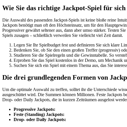
Wie Sie das richtige Jackpot-Spiel für sic
Die Auswahl des passenden Jackpot-Spiels ist keine bloße reine Intuit
Jackpots benötigt man oft den Höchsteinsatz, um für den Hauptgewinn
Progressiver gewährt seltener aus, dann aber umso stärker. Testen S
Spiels zusagen – schließlich verweilen Sie vielleicht viel Zeit damit.
Legen Sie Ihr Spielbudget fest und definieren Sie sich klare Lim
Bedenken Sie, ob Sie den einen großen Treffer (progressiv) oder
Studieren Sie die Spielregeln und die Gewinntabelle. So verste
Erproben Sie das Spiel kostenlos in der Demo, um Mechanik u
Suchen Sie sich ein Spiel mit einem Thema aus, das Sie interess
Die drei grundlegenden Formen von Jackpo
Um die optimale Auswahl zu treffen, solltet ihr die Unterschiede wisse
ausgeschüttet wird. Die Summen können Millionen. Feste Jackpots be
Drop- oder Daily Jackpots, die in kurzen Zeiträumen ausgelost werden
Progressive Jackpots:
Feste (Standing) Jackpots:
Drop- oder Daily Jackpots: