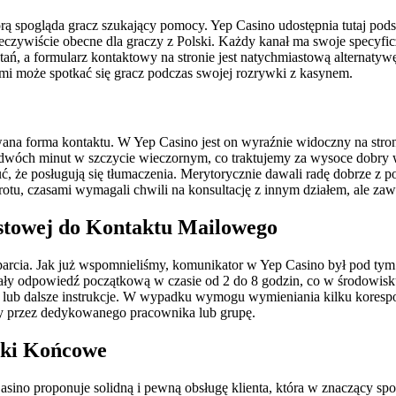
órą spogląda gracz szukający pomocy. Yep Casino udostępnia tutaj po
 rzeczywiście obecne dla graczy z Polski. Każdy kanał ma swoje specyf
, a formularz kontaktowy na stronie jest natychmiastową alternatywę
imi może spotkać się gracz podczas swojej rozrywki z kasynem.
wana forma kontaktu. W Yep Casino jest on wyraźnie widoczny na stro
o dwóch minut w szczycie wieczornym, co traktujemy za wysoce dobry 
 że posługują się tłumaczenia. Merytorycznie dawali radę dobrze z p
tu, czasami wymagali chwili na konsultację z innym działem, ale zaw
stowej do Kontaktu Mailowego
cia. Jak już wspomnieliśmy, komunikator w Yep Casino był pod tym w
wały odpowiedź początkową w czasie od 2 do 8 godzin, co w środowisk
ki lub dalsze instrukcje. W wypadku wymogu wymieniania kilku koresp
awy przez dedykowanego pracownika lub grupę.
ski Końcowe
ino proponuje solidną i pewną obsługę klienta, która w znaczący spo