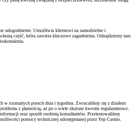
tne udogodnienie. Umożliwia klientowi na samodzielne i
 własną część, która zawiera kluczowe zagadnienia. Odnajdziemy tam
doskonalenia.
 w rozmaitych porach dnia i tygodnia. Zwracaliśmy się z działem
 problemu z płatnością, aż po o wiele złożone kwestie regulaminowe.
formacji oraz sposób osobistą konsultantów. Przetestowaliśmy
ożliwości pomocy technicznej udostępnianej przez Yep Casino.