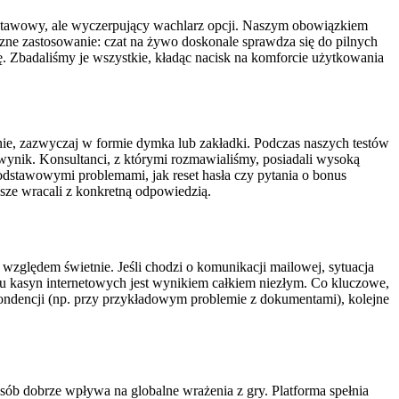
dstawowy, ale wyczerpujący wachlarz opcji. Naszym obowiązkiem
iczne zastosowanie: czat na żywo doskonale sprawdza się do pilnych
. Zbadaliśmy je wszystkie, kładąc nacisk na komforcie użytkowania
nie, zazwyczaj w formie dymka lub zakładki. Podczas naszych testów
wynik. Konsultanci, z którymi rozmawialiśmy, posiadali wysoką
odstawowymi problemami, jak reset hasła czy pytania o bonus
sze wracali z konkretną odpowiedzią.
zględem świetnie. Jeśli chodzi o komunikacji mailowej, sytuacja
u kasyn internetowych jest wynikiem całkiem niezłym. Co kluczowe,
ondencji (np. przy przykładowym problemie z dokumentami), kolejne
sób dobrze wpływa na globalne wrażenia z gry. Platforma spełnia