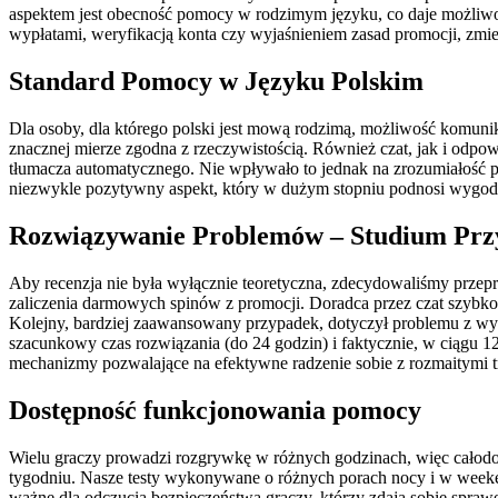
aspektem jest obecność pomocy w rodzimym języku, co daje możliwo
wypłatami, weryfikacją konta czy wyjaśnieniem zasad promocji, zmie
Standard Pomocy w Języku Polskim
Dla osoby, dla którego polski jest mową rodzimą, możliwość komunikac
znacznej mierze zgodna z rzeczywistością. Również czat, jak i odpo
tłumacza automatycznego. Nie wpływało to jednak na zrozumiałość pr
niezwykle pozytywny aspekt, który w dużym stopniu podnosi wygodę
Rozwiązywanie Problemów – Studium Pr
Aby recenzja nie była wyłącznie teoretyczna, zdecydowaliśmy prze
zaliczenia darmowych spinów z promocji. Doradca przez czat szybko
Kolejny, bardziej zaawansowany przypadek, dotyczył problemu z wypł
szacunkowy czas rozwiązania (do 24 godzin) i faktycznie, w ciągu 12
mechanizmy pozwalające na efektywne radzenie sobie z rozmaitymi t
Dostępność funkcjonowania pomocy
Wielu graczy prowadzi rozgrywkę w różnych godzinach, więc całodo
tygodniu. Nasze testy wykonywane o różnych porach nocy i w weeken
ważne dla odczucia bezpieczeństwa graczy, którzy zdają sobie spraw