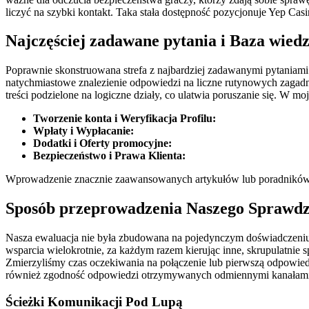
liczyć na szybki kontakt. Taka stała dostępność pozycjonuje Yep Casi
Najczęściej zadawane pytania i Baza wie
Poprawnie skonstruowana strefa z najbardziej zadawanymi pytaniami 
natychmiastowe znalezienie odpowiedzi na liczne rutynowych zagadn
treści podzielone na logiczne działy, co ulatwia poruszanie się. W mo
Tworzenie konta i Weryfikacja Profilu:
Wpłaty i Wypłacanie:
Dodatki i Oferty promocyjne:
Bezpieczeństwo i Prawa Klienta:
Wprowadzenie znacznie zaawansowanych artykułów lub poradników 
Sposób przeprowadzenia Naszego Sprawdze
Nasza ewaluacja nie była zbudowana na pojedynczym doświadczeniu, 
wsparcia wielokrotnie, za każdym razem kierując inne, skrupulatnie 
Zmierzyliśmy czas oczekiwania na połączenie lub pierwszą odpowied
również zgodność odpowiedzi otrzymywanych odmiennymi kanałami. D
Ścieżki Komunikacji Pod Lupą