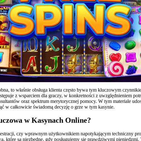
dobna, to właśnie obsługa klienta często bywa tym kluczowym czynniki
stępuje z wsparciem dla graczy, w konkretności z uwzględnieniem potr
onsultantów oraz spektrum merytorycznej pomocy. W tym materiale udo
jąć w całkowicie świadomą decyzję o grze w tym kasynie.
luczowa w Kasynach Online?
ejestracji, czy wprawnym użytkownikiem napotykającym techniczny pro
twa, które są niezbędne, gdy posługujemy się prawdziwymi pieniędzm