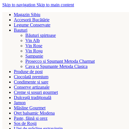
Skip to navigation
Skip to main content
Magazin Sibiu
Accesorii Bucătărie
Legume Conservate
Bauturi
Băuturi spirtoase
Vin Alb
Vin Rose
Vin Roșu
Sampanie
Prosecco si Spumant Metoda Charmat
Cava si Spumante Metoda Clasica
Produse de post
Ciocolată premium
Condimente si sare
Conserve artizanale
Creme și sosuri gourmet
Dulceață tradițională
Jamon
Măsline Gourmet
Oțet balsamic Modena
Paste, făină si orez
Sos de Roșii
Ulei de măsline extravirgin