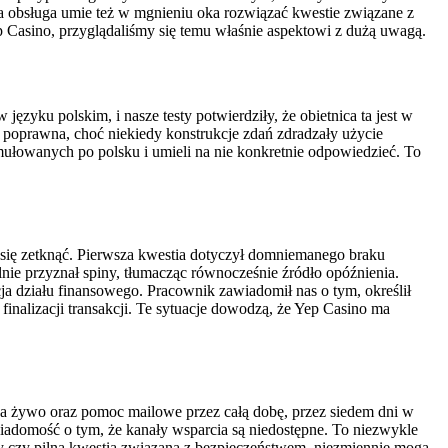
a obsługa umie też w mgnieniu oka rozwiązać kwestie związane z
p Casino, przyglądaliśmy się temu właśnie aspektowi z dużą uwagą.
ęzyku polskim, i nasze testy potwierdziły, że obietnica ta jest w
 poprawna, choć niekiedy konstrukcje zdań zdradzały użycie
rmułowanych po polsku i umieli na nie konkretnie odpowiedzieć. To
się zetknąć. Pierwsza kwestia dotyczył domniemanego braku
ie przyznał spiny, tłumacząc równocześnie źródło opóźnienia.
ja działu finansowego. Pracownik zawiadomił nas o tym, określił
inalizacji transakcji. Te sytuacje dowodzą, że Yep Casino ma
a żywo oraz pomoc mailowe przez całą dobę, przez siedem dni w
iadomość o tym, że kanały wsparcia są niedostępne. To niezwykle
gry czy pilną kwestią związaną z bezpieczeństwem, niezmiennie mogą