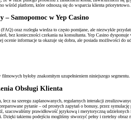
no wśród platform, które odnoszą się do wsparcia klienta priorytetowo.
dzy – Samopomoc w Yep Casino
(FAQ) oraz rozległa wiedza to często pomijane, ale niezwykle przyda
ień, bez konieczności czekania na konsultanta. Yep Casino dysponuje
jej ocenie informacje ta okazuje się dobra, ale posiada możliwości do u
filmowych byłoby znakomitym uzupełnieniem niniejszego segmentu.
nia Obsługi Klienta
lecz na szeregu zaplanowanych, regularnych interakcji zrealizowanych
spreparowane pytanie – od prostych zapytań o bonusy, przez symulację
ź, szacowaliśmy prawidłowość językową i merytoryczną udzielonych in
zięki takiemu podejściu mogliśmy stworzyć pełny i rzetelny obraz m