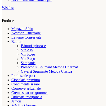
Wishlist
Produse
Magazin Sibiu
Accesorii Bucătărie
Legume Conservate
Bauturi
Băuturi spirtoase
Vin Alb
Vin Rose
Vin Roșu
Sampanie
Prosecco si Spumant Metoda Charmat
Cava si Spumante Metoda Clasica
Produse de post
Ciocolată premium
Condimente si sare
Conserve artizanale
Creme și sosuri gourmet
Dulceață tradițională
Jamon
Măsline Gourmet