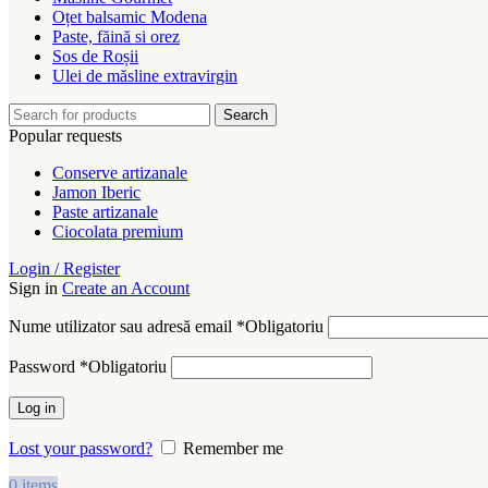
Oțet balsamic Modena
Paste, făină si orez
Sos de Roșii
Ulei de măsline extravirgin
Search
Popular requests
Conserve artizanale
Jamon Iberic
Paste artizanale
Ciocolata premium
Login / Register
Sign in
Create an Account
Nume utilizator sau adresă email
*
Obligatoriu
Password
*
Obligatoriu
Log in
Lost your password?
Remember me
0
items