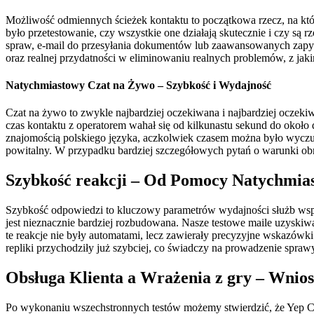
Możliwość odmiennych ścieżek kontaktu to początkowa rzecz, na kt
było przetestowanie, czy wszystkie one działają skutecznie i czy są
spraw, e-mail do przesyłania dokumentów lub zaawansowanych zapytań
oraz realnej przydatności w eliminowaniu realnych problemów, z jak
Natychmiastowy Czat na Żywo – Szybkość i Wydajność
Czat na żywo to zwykle najbardziej oczekiwana i najbardziej oczeki
czas kontaktu z operatorem wahał się od kilkunastu sekund do okoł
znajomością polskiego języka, aczkolwiek czasem można było wyczuć,
powitalny. W przypadku bardziej szczegółowych pytań o warunki obro
Szybkość reakcji – Od Pomocy Natychmia
Szybkość odpowiedzi to kluczowy parametrów wydajności służb wspar
jest nieznacznie bardziej rozbudowana. Nasze testowe maile uzyski
te reakcje nie były automatami, lecz zawierały precyzyjne wskazów
repliki przychodziły już szybciej, co świadczy na prowadzenie spr
Obsługa Klienta a Wrażenia z gry – Wnio
Po wykonaniu wszechstronnych testów możemy stwierdzić, że Yep Cas