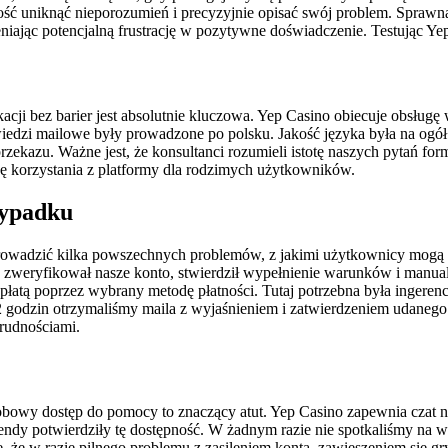
ść uniknąć nieporozumień i precyzyjnie opisać swój problem. Sprawn
niając potencjalną frustrację w pozytywne doświadczenie. Testując Ye
ji bez barier jest absolutnie kluczowa. Yep Casino obiecuje obsługę w j
wiedzi mailowe były prowadzone po polsku. Jakość języka była na ogół
zekazu. Ważne jest, że konsultanci rozumieli istotę naszych pytań fo
 korzystania z platformy dla rodzimych użytkowników.
zypadku
prowadzić kilka powszechnych problemów, z jakimi użytkownicy mogą 
 zweryfikował nasze konto, stwierdził wypełnienie warunków i manualn
atą poprzez wybrany metodę płatności. Tutaj potrzebna była ingerenc
 godzin otrzymaliśmy maila z wyjaśnieniem i zatwierdzeniem udanego f
rudnościami.
bowy dostęp do pomocy to znaczący atut. Yep Casino zapewnia czat n
dy potwierdziły tę dostępność. W żadnym razie nie spotkaliśmy na w
ę, że w razie pilnego problemu z zasileniem konta, zawieszeniem się 