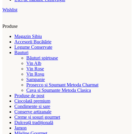
Wishlist
Produse
Magazin Sibiu
Accesorii Bucătărie
Legume Conservate
Bauturi
Băuturi spirtoase
Vin Alb
Vin Rose
Vin Roșu
Sampanie
Prosecco si Spumant Metoda Charmat
Cava si Spumante Metoda Clasica
Produse de post
Ciocolată premium
Condimente si sare
Conserve artizanale
Creme și sosuri gourmet
Dulceață tradițională
Jamon
Măsline Gourmet