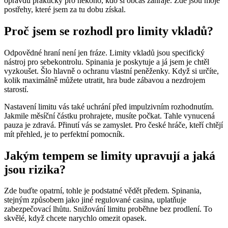
opravdu praktický pro někoho, kdo si občas zahraje. Zde jsou moje
postřehy, které jsem za tu dobu získal.
Proč jsem se rozhodl pro limity vkladů?
Odpovědné hraní není jen fráze. Limity vkladů jsou specifický
nástroj pro sebekontrolu. Spinania je poskytuje a já jsem je chtěl
vyzkoušet. Šlo hlavně o ochranu vlastní peněženky. Když si určíte,
kolik maximálně můžete utratit, hra bude zábavou a nezdrojem
starostí.
Nastavení limitu vás také uchrání před impulzivním rozhodnutím.
Jakmile měsíční částku prohrajete, musíte počkat. Tahle vynucená
pauza je zdravá. Přinutí vás se zamyslet. Pro české hráče, kteří chtějí
mít přehled, je to perfektní pomocník.
Jakým tempem se limity upravují a jaká
jsou rizika?
Zde buďte opatrní, tohle je podstatné vědět předem. Spinania,
stejným způsobem jako jiné regulované casina, uplatňuje
zabezpečovací lhůtu. Snižování limitu proběhne bez prodlení. To
skvělé, když chcete narychlo omezit opasek.