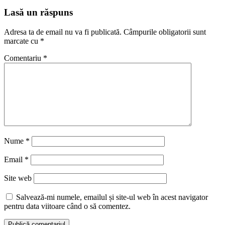
Lasă un răspuns
Adresa ta de email nu va fi publicată.
Câmpurile obligatorii sunt
marcate cu
*
Comentariu
*
Nume
*
Email
*
Site web
Salvează-mi numele, emailul și site-ul web în acest navigator
pentru data viitoare când o să comentez.