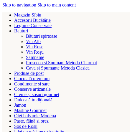
Skip to navigation
Skip to main content
Magazin Sibiu
Accesorii Bucătărie
Legume Conservate
Bauturi
Băuturi spirtoase
Vin Alb
Vin Rose
Vin Roșu
Sampanie
Prosecco si Spumant Metoda Charmat
Cava si Spumante Metoda Clasica
Produse de post
Ciocolată premium
Condimente si sare
Conserve artizanale
Creme și sosuri gourmet
Dulceață tradițională
Jamon
Măsline Gourmet
Oțet balsamic Modena
Paste, făină si orez
Sos de Roșii
Ulei de măsline extravirgin