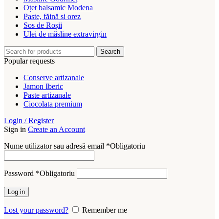
Oțet balsamic Modena
Paste, făină si orez
Sos de Roșii
Ulei de măsline extravirgin
Search
Popular requests
Conserve artizanale
Jamon Iberic
Paste artizanale
Ciocolata premium
Login / Register
Sign in
Create an Account
Nume utilizator sau adresă email
*
Obligatoriu
Password
*
Obligatoriu
Log in
Lost your password?
Remember me