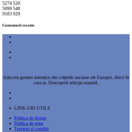
5274
520
5099
548
9183
929
Comentarii recente
Aducem gusturi autentice din colțurile ascunse ale Europei, direct în
casa ta. Descoperă selecția noastră.
LINK-URI UTILE
Politica de livrare
Politica de retur
Termeni si conditii