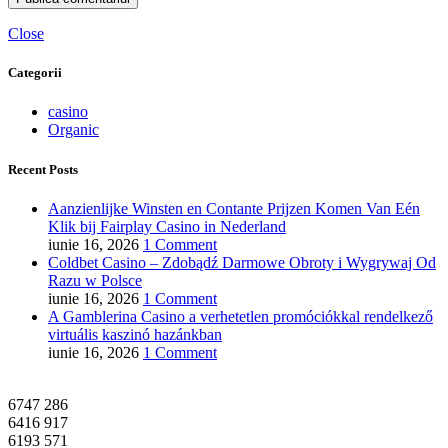
Close
Categorii
casino
Organic
Recent Posts
Aanzienlijke Winsten en Contante Prijzen Komen Van Eén
Klik bij Fairplay Casino in Nederland
iunie 16, 2026
1 Comment
Coldbet Casino – Zdobądź Darmowe Obroty i Wygrywaj Od
Razu w Polsce
iunie 16, 2026
1 Comment
A Gamblerina Casino a verhetetlen promóciókkal rendelkező
virtuális kaszinó hazánkban
iunie 16, 2026
1 Comment
6747
286
6416
917
6193
571