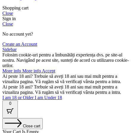
Shopping cart
Close
Sign in
Close
No account yet?
Create an Account
Sidebar
Folosim cookie-uri pentru a îmbunătăți experiența dvs. pe site-ul
nostru. Navigând pe acest site, sunteți de acord cu utilizarea cookie-
urilor.
More info
More info
Accept
Ai peste 18 ani? Trebuie să aveți 18 ani sau mai mult pentru a
vizualiza pagina. Vă rugăm să vă verificați vârsta pentru a intra.
Ai peste 18 ani? Trebuie să aveți 18 ani sau mai mult pentru a
vizualiza pagina. Vă rugăm să vă verificați vârsta pentru a intra.
I am 18 or Older
I am Under 18
0
Close cart
Your Cart Is Empty