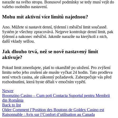
narazíte na svého stropu. Bonusové podmínky se tedy musí vejít do
vašeho osobního nastavení.
Mohu mít aktivní více limitů najednou?
Ano. Můžete si nastavit denní, týdenní i měsíční limit současně.
Systém je všechny zpracovává. Nejprve kontroluje denní limit, pak
týdenní a nakonec měsíční. Jakmile narazíte na kterýkoli z nich,
další vklady selžou.
Jak dlouho trvá, než se nově nastavený limit
aktivuje?
Pokud limit zmenšujete, platí to okamžitě po uložení. Pro zvýšení
limitu nebo jeho zrušení ale musíte vyčkat 24 hodin. Tato prodleva
není vrtoch casina, ale zákonný požadavek. Zabezpečuje vás před
rozhodnutími, která byste dělali v emočním vypětí.
Newer
Boomzino Casino – Cum poți Contacta Suportul pentru Membrii
din România
Back to list
Older
Comment l’Position des Boutons de Goldex Casino est
Raisonnable : Avis sur l’Confort d’utilisation au Canada