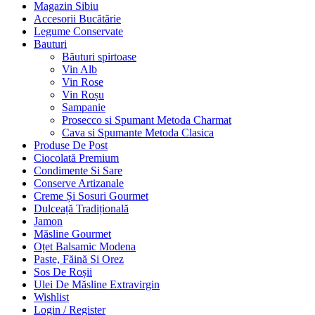
Magazin Sibiu
Accesorii Bucătărie
Legume Conservate
Bauturi
Băuturi spirtoase
Vin Alb
Vin Rose
Vin Roșu
Sampanie
Prosecco si Spumant Metoda Charmat
Cava si Spumante Metoda Clasica
Produse De Post
Ciocolată Premium
Condimente Si Sare
Conserve Artizanale
Creme Și Sosuri Gourmet
Dulceață Tradițională
Jamon
Măsline Gourmet
Oțet Balsamic Modena
Paste, Făină Si Orez
Sos De Roșii
Ulei De Măsline Extravirgin
Wishlist
Login / Register