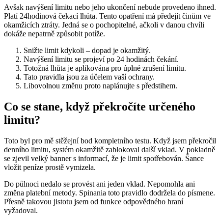
Avšak navýšení limitu nebo jeho ukončení nebude provedeno ihned.
Platí 24hodinová čekací lhůta. Tento opatření má předejít činům ve
okamžicích ztráty. Jedná se o pochopitelné, ačkoli v danou chvíli
dokáže nepatrně způsobit potíže.
Snižte limit kdykoli – dopad je okamžitý.
Navýšení limitu se projeví po 24 hodinách čekání.
Totožná lhůta je aplikována pro úplné zrušení limitu.
Tato pravidla jsou za účelem vaší ochrany.
Libovolnou změnu proto naplánujte s předstihem.
Co se stane, když překročíte určeného
limitu?
Toto byl pro mě stěžejní bod kompletního testu. Když jsem překročil
denního limitu, systém okamžitě zablokoval další vklad. V pokladně
se zjevil velký banner s informací, že je limit spotřebován. Šance
vložit peníze prostě vymizela.
Do půlnoci nedalo se provést ani jeden vklad. Nepomohla ani
změna platební metody. Spinania toto pravidlo dodržela do písmene.
Přesně takovou jistotu jsem od funkce odpovědného hraní
vyžadoval.