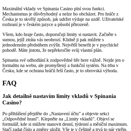
Maximální vklady ve Spinania Casino plní svou funkci.
Mechanismus je důvěryhodný a nelze ho obcházet. Pro hráče z
Česka je to skvělý způsob, jak udržet výdaje na uzdě. Uživatelské
rozhraní je v českém jazyce a působí přirozeně.
Všem, kdo hraje často, doporučuji limity si nastavit. Začněte s
sumou, jejíž ztráta vás neohrozí. Klidně ji pak můžete s
jednodenním předstihem zvýšit. Největší benefit je v psychické
pohodě. Máte jistotu, že nepřekročíte svůj vlastní plán.
Spinania své odhodlání k zodpovědné hře bere vážně. Nejde jen o
formalitu na webu, ale promyšlený a funkční systém. Na trhu v
Česku, kde se ochrana hráčů řeší často, je to obrovská výhoda.
FAQ
Jak detailně nastavím limity vkladů v Spinania
Casino?
Po přihlášení přejděte do „Nastavení účtu” a objevte sekci
„Odpovědné hraní”. Klepněte na „Limity vkladů”. Objeví se
formulář, kde si můžete stanovit denní, týdenní a měsíční maximum.
Stačí zadat číslo a změny uložit. Vše je v češtině a trvá to pár vteřin.