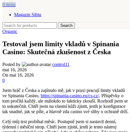
0
items
Magazin Sibiu
Search
Organic
Testoval jsem limity vkladů v Spinania
Casino: Skutečná zkušenost z Česka
Posted by
control11
mai 16, 2026
On mai 16, 2026
0
Jsem hráč z Česka a zajímalo mě, jak v praxi pracují limity vkladů
ve Spinania Casino,
https://spinania-casino.eu/cs-cz/
. Příspěvky o
tom pročítá každý, ale málokdo to fakticky zkouší. Rozhodl jsem se
to uskutečnit. Chtěl jsem na vlastní kůži zjistit, jestli je konfigurace
tak snadné, jak se píše, a hlavně zda casino své sliby o ochraně drží.
Celý můj test probíhal měsíc. Postupně jsem si nastavil denní,
týdenní i měsíční strop. Chtěl jsem zjistit, jestli je tento nástroj