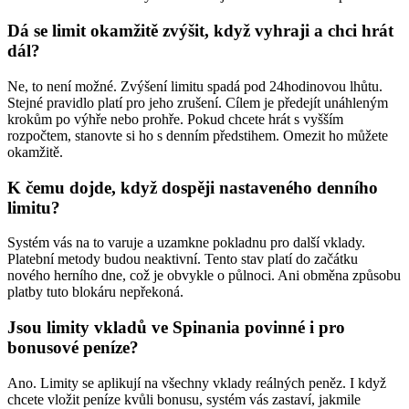
Dá se limit okamžitě zvýšit, když vyhraji a chci hrát
dál?
Ne, to není možné. Zvýšení limitu spadá pod 24hodinovou lhůtu.
Stejné pravidlo platí pro jeho zrušení. Cílem je předejít unáhleným
krokům po výhře nebo prohře. Pokud chcete hrát s vyšším
rozpočtem, stanovte si ho s denním předstihem. Omezit ho můžete
okamžitě.
K čemu dojde, když dospěji nastaveného denního
limitu?
Systém vás na to varuje a uzamkne pokladnu pro další vklady.
Platební metody budou neaktivní. Tento stav platí do začátku
nového herního dne, což je obvykle o půlnoci. Ani obměna způsobu
platby tuto blokáru nepřekoná.
Jsou limity vkladů ve Spinania povinné i pro
bonusové peníze?
Ano. Limity se aplikují na všechny vklady reálných peněz. I když
chcete vložit peníze kvůli bonusu, systém vás zastaví, jakmile