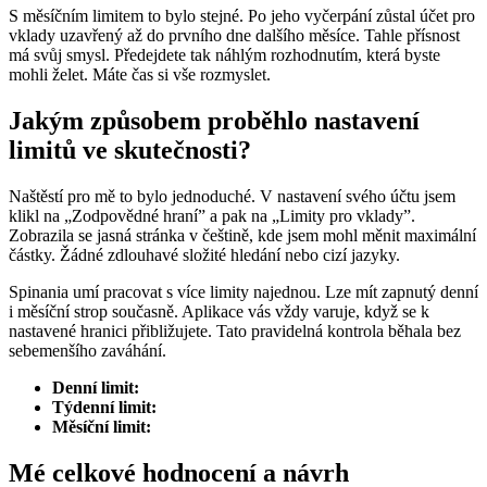
S měsíčním limitem to bylo stejné. Po jeho vyčerpání zůstal účet pro
vklady uzavřený až do prvního dne dalšího měsíce. Tahle přísnost
má svůj smysl. Předejdete tak náhlým rozhodnutím, která byste
mohli želet. Máte čas si vše rozmyslet.
Jakým způsobem proběhlo nastavení
limitů ve skutečnosti?
Naštěstí pro mě to bylo jednoduché. V nastavení svého účtu jsem
klikl na „Zodpovědné hraní” a pak na „Limity pro vklady”.
Zobrazila se jasná stránka v češtině, kde jsem mohl měnit maximální
částky. Žádné zdlouhavé složité hledání nebo cizí jazyky.
Spinania umí pracovat s více limity najednou. Lze mít zapnutý denní
i měsíční strop současně. Aplikace vás vždy varuje, když se k
nastavené hranici přibližujete. Tato pravidelná kontrola běhala bez
sebemenšího zaváhání.
Denní limit:
Týdenní limit:
Měsíční limit:
Mé celkové hodnocení a návrh