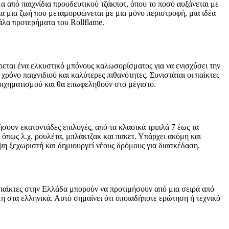
μα από παιχνίδια προοδευτικού τζάκποτ, όπου το ποσό αυξάνεται με
για μια ζωή που μεταμορφώνεται με μια μόνο περιστροφή, μια ιδέα
γάλα προτερήματα του Rollflame.
ρεται ένα ελκυστικό μπόνους καλωσορίσματος για να ενισχύσει την
ρόνο παιχνιδιού και καλύτερες πιθανότητες. Συνιστάται οι παίκτες
οιχηματισμού και θα επωφεληθούν στο μέγιστο.
σουν εκατοντάδες επιλογές, από τα κλασικά τριπλά 7 έως τα
όπως λ.χ. ρουλέτα, μπλάκτζακ και πακετ. Υπάρχει ακόμη και
ψη ξεχωριστή και δημιουργεί νέους δρόμους για διασκέδαση.
 παίκτες στην Ελλάδα μπορούν να προτιμήσουν από μια σειρά από
η στα ελληνικά. Αυτό σημαίνει ότι οποιαδήποτε ερώτηση ή τεχνικό