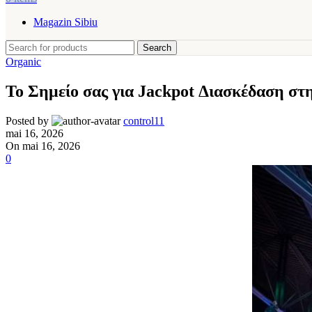
Magazin Sibiu
Search
Organic
Το Σημείο σας για Jackpot Διασκέδαση στη
Posted by
control11
mai 16, 2026
On mai 16, 2026
0