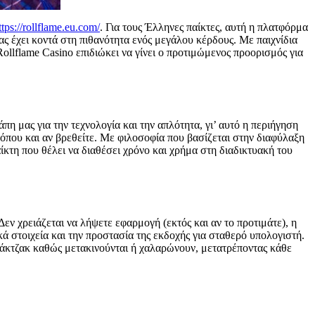
ttps://rollflame.eu.com/
. Για τους Έλληνες παίκτες, αυτή η πλατφόρμα
σας έχει κοντά στη πιθανότητα ενός μεγάλου κέρδους. Με παιχνίδια
ollflame Casino επιδιώκει να γίνει ο προτιμώμενος προορισμός για
πη μας για την τεχνολογία και την απλότητα, γι’ αυτό η περιήγηση
 όπου και αν βρεθείτε. Με φιλοσοφία που βασίζεται στην διαφύλαξη
κτη που θέλει να διαθέσει χρόνο και χρήμα στη διαδικτυακή του
 Δεν χρειάζεται να λήψετε εφαρμογή (εκτός και αν το προτιμάτε), η
 στοιχεία και την προστασία της εκδοχής για σταθερό υπολογιστή.
πλάκτζακ καθώς μετακινούνται ή χαλαρώνουν, μετατρέποντας κάθε