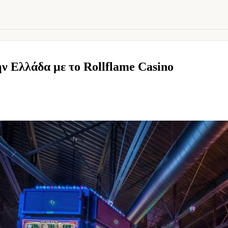
ν Ελλάδα με το Rollflame Casino