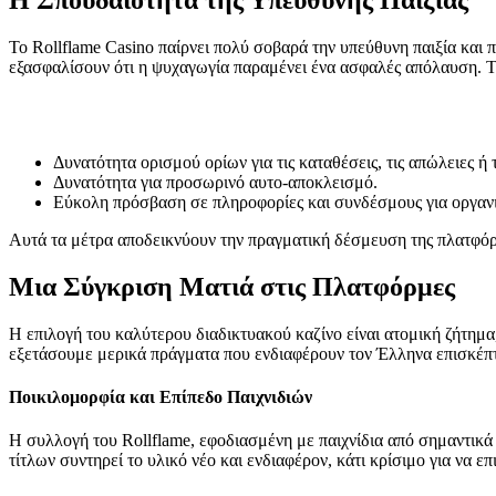
Η Σπουδαιότητα της Υπεύθυνης Παιξίας
Το Rollflame Casino παίρνει πολύ σοβαρά την υπεύθυνη παιξία και 
εξασφαλίσουν ότι η ψυχαγωγία παραμένει ένα ασφαλές απόλαυση. Τ
Δυνατότητα ορισμού ορίων για τις καταθέσεις, τις απώλειες ή 
Δυνατότητα για προσωρινό αυτο-αποκλεισμό.
Εύκολη πρόσβαση σε πληροφορίες και συνδέσμους για οργανι
Αυτά τα μέτρα αποδεικνύουν την πραγματική δέσμευση της πλατφόρ
Μια Σύγκριση Ματιά στις Πλατφόρμες
Η επιλογή του καλύτερου διαδικτυακού καζίνο είναι ατομική ζήτημα
εξετάσουμε μερικά πράγματα που ενδιαφέρουν τον Έλληνα επισκέπ
Ποικιλομορφία και Επίπεδο Παιχνιδιών
Η συλλογή του Rollflame, εφοδιασμένη με παιχνίδια από σημαντικά 
τίτλων συντηρεί το υλικό νέο και ενδιαφέρον, κάτι κρίσιμο για να επ