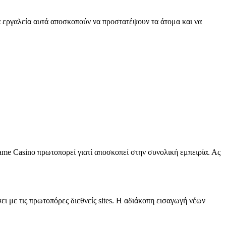
 Τα εργαλεία αυτά αποσκοπούν να προστατέψουν τα άτομα και να
ame Casino πρωτοπορεί γιατί αποσκοπεί στην συνολική εμπειρία. Ας
ει με τις πρωτοπόρες διεθνείς sites. Η αδιάκοπη εισαγωγή νέων