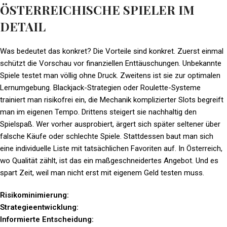
ÖSTERREICHISCHE SPIELER IM
DETAIL
Was bedeutet das konkret? Die Vorteile sind konkret. Zuerst einmal
schützt die Vorschau vor finanziellen Enttäuschungen. Unbekannte
Spiele testet man völlig ohne Druck. Zweitens ist sie zur optimalen
Lernumgebung. Blackjack-Strategien oder Roulette-Systeme
trainiert man risikofrei ein, die Mechanik komplizierter Slots begreift
man im eigenen Tempo. Drittens steigert sie nachhaltig den
Spielspaß. Wer vorher ausprobiert, ärgert sich später seltener über
falsche Käufe oder schlechte Spiele. Stattdessen baut man sich
eine individuelle Liste mit tatsächlichen Favoriten auf. In Österreich,
wo Qualität zählt, ist das ein maßgeschneidertes Angebot. Und es
spart Zeit, weil man nicht erst mit eigenem Geld testen muss.
Risikominimierung:
Strategieentwicklung:
Informierte Entscheidung: