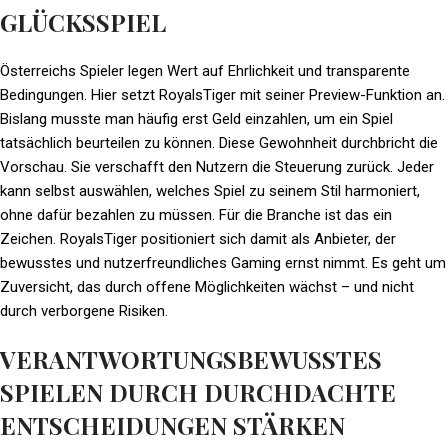
GLÜCKSSPIEL
Österreichs Spieler legen Wert auf Ehrlichkeit und transparente
Bedingungen. Hier setzt RoyalsTiger mit seiner Preview-Funktion an.
Bislang musste man häufig erst Geld einzahlen, um ein Spiel
tatsächlich beurteilen zu können. Diese Gewohnheit durchbricht die
Vorschau. Sie verschafft den Nutzern die Steuerung zurück. Jeder
kann selbst auswählen, welches Spiel zu seinem Stil harmoniert,
ohne dafür bezahlen zu müssen. Für die Branche ist das ein
Zeichen. RoyalsTiger positioniert sich damit als Anbieter, der
bewusstes und nutzerfreundliches Gaming ernst nimmt. Es geht um
Zuversicht, das durch offene Möglichkeiten wächst – und nicht
durch verborgene Risiken.
VERANTWORTUNGSBEWUSSTES
SPIELEN DURCH DURCHDACHTE
ENTSCHEIDUNGEN STÄRKEN