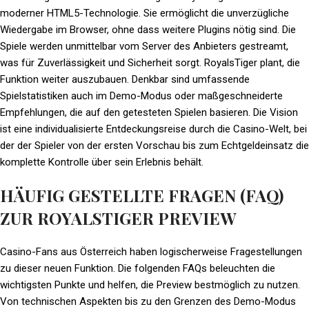
moderner HTML5-Technologie. Sie ermöglicht die unverzügliche
Wiedergabe im Browser, ohne dass weitere Plugins nötig sind. Die
Spiele werden unmittelbar vom Server des Anbieters gestreamt,
was für Zuverlässigkeit und Sicherheit sorgt. RoyalsTiger plant, die
Funktion weiter auszubauen. Denkbar sind umfassende
Spielstatistiken auch im Demo-Modus oder maßgeschneiderte
Empfehlungen, die auf den getesteten Spielen basieren. Die Vision
ist eine individualisierte Entdeckungsreise durch die Casino-Welt, bei
der der Spieler von der ersten Vorschau bis zum Echtgeldeinsatz die
komplette Kontrolle über sein Erlebnis behält.
HÄUFIG GESTELLTE FRAGEN (FAQ)
ZUR ROYALSTIGER PREVIEW
Casino-Fans aus Österreich haben logischerweise Fragestellungen
zu dieser neuen Funktion. Die folgenden FAQs beleuchten die
wichtigsten Punkte und helfen, die Preview bestmöglich zu nutzen.
Von technischen Aspekten bis zu den Grenzen des Demo-Modus