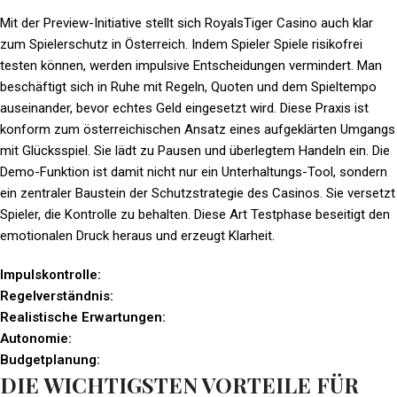
Mit der Preview-Initiative stellt sich RoyalsTiger Casino auch klar
zum Spielerschutz in Österreich. Indem Spieler Spiele risikofrei
testen können, werden impulsive Entscheidungen vermindert. Man
beschäftigt sich in Ruhe mit Regeln, Quoten und dem Spieltempo
auseinander, bevor echtes Geld eingesetzt wird. Diese Praxis ist
konform zum österreichischen Ansatz eines aufgeklärten Umgangs
mit Glücksspiel. Sie lädt zu Pausen und überlegtem Handeln ein. Die
Demo-Funktion ist damit nicht nur ein Unterhaltungs-Tool, sondern
ein zentraler Baustein der Schutzstrategie des Casinos. Sie versetzt
Spieler, die Kontrolle zu behalten. Diese Art Testphase beseitigt den
emotionalen Druck heraus und erzeugt Klarheit.
Impulskontrolle:
Regelverständnis:
Realistische Erwartungen:
Autonomie:
Budgetplanung:
DIE WICHTIGSTEN VORTEILE FÜR