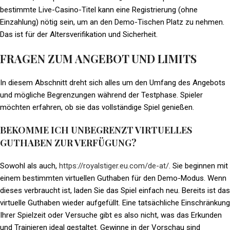
bestimmte Live-Casino-Titel kann eine Registrierung (ohne
Einzahlung) nötig sein, um an den Demo-Tischen Platz zu nehmen.
Das ist für der Altersverifikation und Sicherheit.
FRAGEN ZUM ANGEBOT UND LIMITS
In diesem Abschnitt dreht sich alles um den Umfang des Angebots
und mögliche Begrenzungen während der Testphase. Spieler
möchten erfahren, ob sie das vollständige Spiel genießen.
BEKOMME ICH UNBEGRENZT VIRTUELLES
GUTHABEN ZUR VERFÜGUNG?
Sowohl als auch,
https://royalstiger.eu.com/de-at/
. Sie beginnen mit
einem bestimmten virtuellen Guthaben für den Demo-Modus. Wenn
dieses verbraucht ist, laden Sie das Spiel einfach neu. Bereits ist das
virtuelle Guthaben wieder aufgefüllt. Eine tatsächliche Einschränkung
Ihrer Spielzeit oder Versuche gibt es also nicht, was das Erkunden
und Trainieren ideal gestaltet. Gewinne in der Vorschau sind