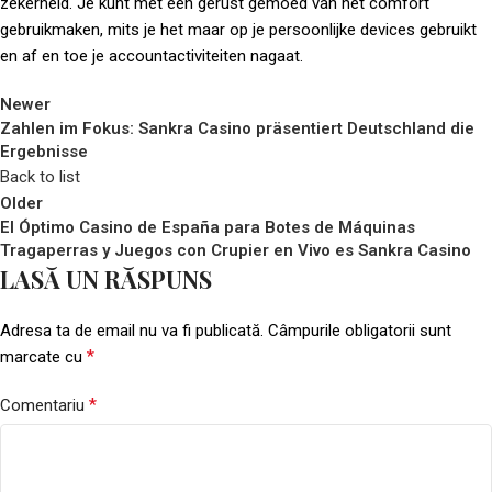
zekerheid. Je kunt met een gerust gemoed van het comfort
gebruikmaken, mits je het maar op je persoonlijke devices gebruikt
en af en toe je accountactiviteiten nagaat.
Newer
Zahlen im Fokus: Sankra Casino präsentiert Deutschland die
Ergebnisse
Back to list
Older
El Óptimo Casino de España para Botes de Máquinas
Tragaperras y Juegos con Crupier en Vivo es Sankra Casino
LASĂ UN RĂSPUNS
Adresa ta de email nu va fi publicată.
Câmpurile obligatorii sunt
*
marcate cu
*
Comentariu