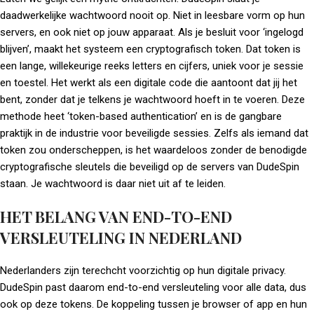
daadwerkelijke wachtwoord nooit op. Niet in leesbare vorm op hun
servers, en ook niet op jouw apparaat. Als je besluit voor ‘ingelogd
blijven’, maakt het systeem een cryptografisch token. Dat token is
een lange, willekeurige reeks letters en cijfers, uniek voor je sessie
en toestel. Het werkt als een digitale code die aantoont dat jij het
bent, zonder dat je telkens je wachtwoord hoeft in te voeren. Deze
methode heet ‘token-based authentication’ en is de gangbare
praktijk in de industrie voor beveiligde sessies. Zelfs als iemand dat
token zou onderscheppen, is het waardeloos zonder de benodigde
cryptografische sleutels die beveiligd op de servers van DudeSpin
staan. Je wachtwoord is daar niet uit af te leiden.
HET BELANG VAN END-TO-END
VERSLEUTELING IN NEDERLAND
Nederlanders zijn terechcht voorzichtig op hun digitale privacy.
DudeSpin past daarom end-to-end versleuteling voor alle data, dus
ook op deze tokens. De koppeling tussen je browser of app en hun