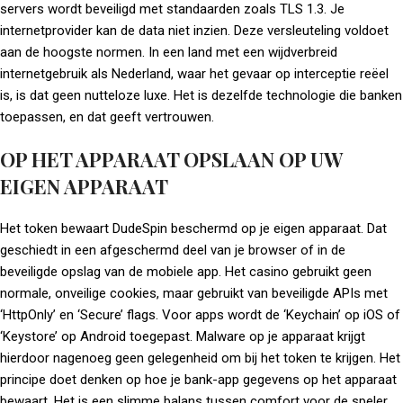
servers wordt beveiligd met standaarden zoals TLS 1.3. Je
internetprovider kan de data niet inzien. Deze versleuteling voldoet
aan de hoogste normen. In een land met een wijdverbreid
internetgebruik als Nederland, waar het gevaar op interceptie reëel
is, is dat geen nutteloze luxe. Het is dezelfde technologie die banken
toepassen, en dat geeft vertrouwen.
OP HET APPARAAT OPSLAAN OP UW
EIGEN APPARAAT
Het token bewaart DudeSpin beschermd op je eigen apparaat. Dat
geschiedt in een afgeschermd deel van je browser of in de
beveiligde opslag van de mobiele app. Het casino gebruikt geen
normale, onveilige cookies, maar gebruikt van beveiligde APIs met
‘HttpOnly’ en ‘Secure’ flags. Voor apps wordt de ‘Keychain’ op iOS of
‘Keystore’ op Android toegepast. Malware op je apparaat krijgt
hierdoor nagenoeg geen gelegenheid om bij het token te krijgen. Het
principe doet denken op hoe je bank-app gegevens op het apparaat
bewaart. Het is een slimme balans tussen comfort voor de speler