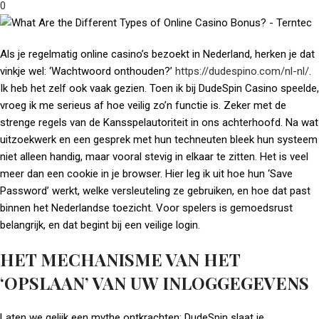
0
Als je regelmatig online casino’s bezoekt in Nederland, herken je dat
vinkje wel: ‘Wachtwoord onthouden?’
https://dudespino.com/nl-nl/
.
Ik heb het zelf ook vaak gezien. Toen ik bij DudeSpin Casino speelde,
vroeg ik me serieus af hoe veilig zo’n functie is. Zeker met de
strenge regels van de Kansspelautoriteit in ons achterhoofd. Na wat
uitzoekwerk en een gesprek met hun techneuten bleek hun systeem
niet alleen handig, maar vooral stevig in elkaar te zitten. Het is veel
meer dan een cookie in je browser. Hier leg ik uit hoe hun ‘Save
Password’ werkt, welke versleuteling ze gebruiken, en hoe dat past
binnen het Nederlandse toezicht. Voor spelers is gemoedsrust
belangrijk, en dat begint bij een veilige login.
HET MECHANISME VAN HET
‘OPSLAAN’ VAN UW INLOGGEGEVENS
Laten we gelijk een mythe ontkrachten: DudeSpin slaat je