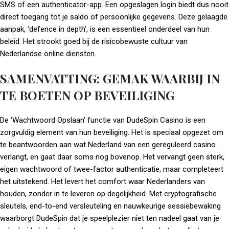
SMS of een authenticator-app. Een opgeslagen login biedt dus nooit
direct toegang tot je saldo of persoonlijke gegevens. Deze gelaagde
aanpak, ‘defence in depth’, is een essentieel onderdeel van hun
beleid. Het strookt goed bij de risicobewuste cultuur van
Nederlandse online diensten.
SAMENVATTING: GEMAK WAARBIJ IN
TE BOETEN OP BEVEILIGING
De ‘Wachtwoord Opslaan’ functie van DudeSpin Casino is een
zorgvuldig element van hun beveiliging. Het is speciaal opgezet om
te beantwoorden aan wat Nederland van een gereguleerd casino
verlangt, en gaat daar soms nog bovenop. Het vervangt geen sterk,
eigen wachtwoord of twee-factor authenticatie, maar completeert
het uitstekend. Het levert het comfort waar Nederlanders van
houden, zonder in te leveren op degelijkheid. Met cryptografische
sleutels, end-to-end versleuteling en nauwkeurige sessiebewaking
waarborgt DudeSpin dat je speelplezier niet ten nadeel gaat van je