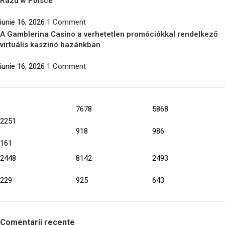
Razu w Polsce
iunie 16, 2026
1 Comment
A Gamblerina Casino a verhetetlen promóciókkal rendelkező
virtuális kaszinó hazánkban
iunie 16, 2026
1 Comment
7678
5868
2251
918
986
161
2448
8142
2493
229
925
643
Comentarii recente